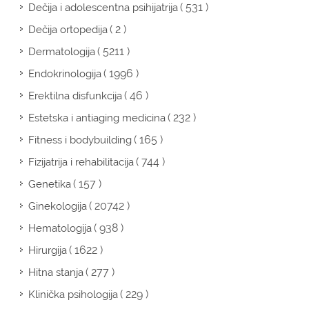
( 531 )
Dečija i adolescentna psihijatrija
( 2 )
Dečija ortopedija
( 5211 )
Dermatologija
( 1996 )
Endokrinologija
( 46 )
Erektilna disfunkcija
( 232 )
Estetska i antiaging medicina
( 165 )
Fitness i bodybuilding
( 744 )
Fizijatrija i rehabilitacija
( 157 )
Genetika
( 20742 )
Ginekologija
( 938 )
Hematologija
( 1622 )
Hirurgija
( 277 )
Hitna stanja
( 229 )
Klinička psihologija