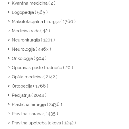
( 2 )
Kvantna medicina
( 565 )
Logopedija
( 1760 )
Maksilofacijalna hirurgija
( 42 )
Medicina rada
( 1201 )
Neurohirurgija
( 4463 )
Neurologija
( 904 )
Onkologija
( 20 )
Oporavak posle trudnoće
( 2142 )
Opšta medicina
( 1766 )
Ortopedija
( 2044 )
Pedijatrija
( 2436 )
Plastična hirurgija
( 1435 )
Pravilna ishrana
( 1292 )
Pravilna upotreba lekova