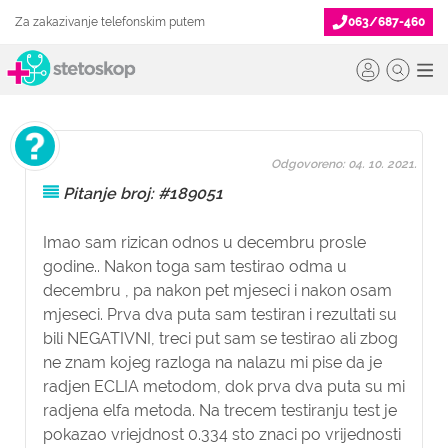
Za zakazivanje telefonskim putem
063/687-460
Odgovoreno: 04. 10. 2021.
Pitanje broj: #189051
Imao sam rizican odnos u decembru prosle
godine.. Nakon toga sam testirao odma u
decembru , pa nakon pet mjeseci i nakon osam
mjeseci. Prva dva puta sam testiran i rezultati su
bili NEGATIVNI, treci put sam se testirao ali zbog
ne znam kojeg razloga na nalazu mi pise da je
radjen ECLIA metodom, dok prva dva puta su mi
radjena elfa metoda. Na trecem testiranju test je
pokazao vriejdnost 0.334 sto znaci po vrijednosti