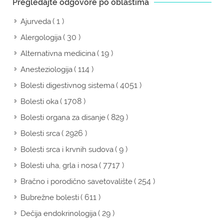
Pregledajte odgovore po oblastima
( 1 )
Ajurveda
( 30 )
Alergologija
( 19 )
Alternativna medicina
( 114 )
Anesteziologija
( 4051 )
Bolesti digestivnog sistema
( 1708 )
Bolesti oka
( 829 )
Bolesti organa za disanje
( 2926 )
Bolesti srca
( 9 )
Bolesti srca i krvnih sudova
( 7717 )
Bolesti uha, grla i nosa
( 254 )
Bračno i porodično savetovalište
( 611 )
Bubrežne bolesti
( 29 )
Dečija endokrinologija