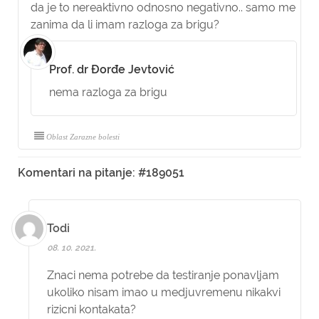
da je to nereaktivno odnosno negativno.. samo me
zanima da li imam razloga za brigu?
Prof. dr Đorđe Jevtović
nema razloga za brigu
Oblast Zarazne bolesti
Komentari na pitanje: #189051
Todi
08. 10. 2021.
Znaci nema potrebe da testiranje ponavljam
ukoliko nisam imao u medjuvremenu nikakvi
rizicni kontakata?