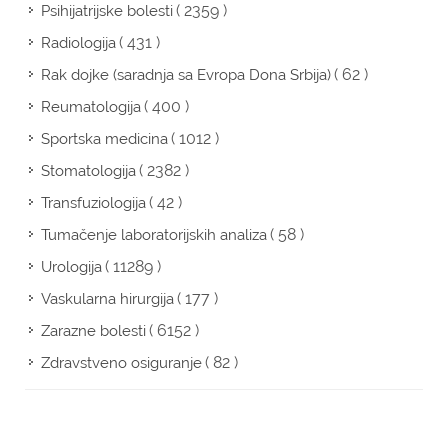
( 2359 )
Psihijatrijske bolesti
( 431 )
Radiologija
( 62 )
Rak dojke (saradnja sa Evropa Dona Srbija)
( 400 )
Reumatologija
( 1012 )
Sportska medicina
( 2382 )
Stomatologija
( 42 )
Transfuziologija
( 58 )
Tumačenje laboratorijskih analiza
( 11289 )
Urologija
( 177 )
Vaskularna hirurgija
( 6152 )
Zarazne bolesti
( 82 )
Zdravstveno osiguranje