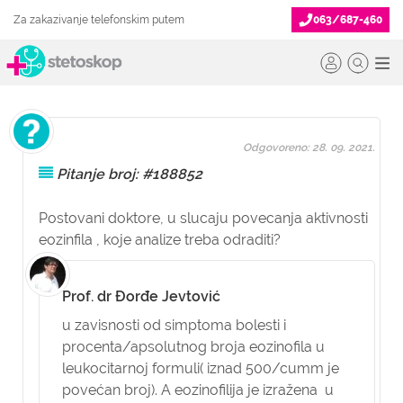
Za zakazivanje telefonskim putem
063/687-460
Odgovoreno: 28. 09. 2021.
Pitanje broj: #188852
Postovani doktore, u slucaju povecanja aktivnosti
eozinfila , koje analize treba odraditi?
Prof. dr Đorđe Jevtović
u zavisnosti od simptoma bolesti i
procenta/apsolutnog broja eozinofila u
leukocitarnoj formuli( iznad 500/cumm je
povećan broj). A eozinofilija je izražena u