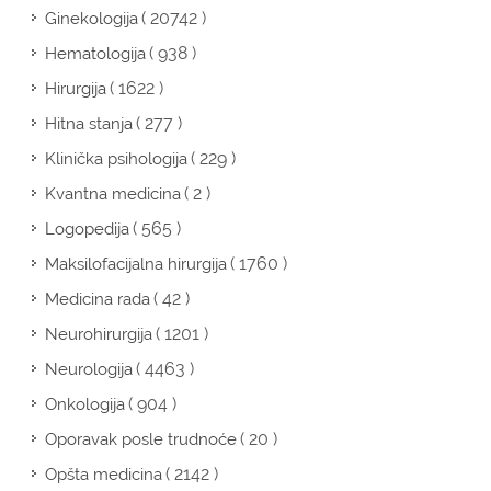
( 20742 )
Ginekologija
( 938 )
Hematologija
( 1622 )
Hirurgija
( 277 )
Hitna stanja
( 229 )
Klinička psihologija
( 2 )
Kvantna medicina
( 565 )
Logopedija
( 1760 )
Maksilofacijalna hirurgija
( 42 )
Medicina rada
( 1201 )
Neurohirurgija
( 4463 )
Neurologija
( 904 )
Onkologija
( 20 )
Oporavak posle trudnoće
( 2142 )
Opšta medicina