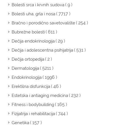
( 9 )
Bolesti srca i krvnih sudova
( 7717 )
Bolesti uha, grla i nosa
( 254 )
Bračno i porodično savetovalište
( 611 )
Bubrežne bolesti
( 29 )
Dečija endokrinologija
( 531 )
Dečija i adolescentna psihijatrija
( 2 )
Dečija ortopedija
( 5211 )
Dermatologija
( 1996 )
Endokrinologija
( 46 )
Erektilna disfunkcija
( 232 )
Estetska i antiaging medicina
( 165 )
Fitness i bodybuilding
( 744 )
Fizijatrija i rehabilitacija
( 157 )
Genetika