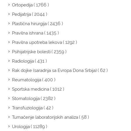
( 1766 )
Ortopedija
( 2044 )
Pedijatrija
( 2436 )
Plastična hirurgija
( 1435 )
Pravilna ishrana
( 1292 )
Pravilna upotreba lekova
( 2359 )
Psihijatrijske bolesti
( 431 )
Radiologija
( 62 )
Rak dojke (saradnja sa Evropa Dona Srbija)
( 400 )
Reumatologija
( 1012 )
Sportska medicina
( 2382 )
Stomatologija
( 42 )
Transfuziologija
( 58 )
Tumačenje laboratorijskih analiza
( 11289 )
Urologija