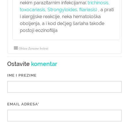
nekim parazitarnim infekcijama(
trichinosis,
toxocariasis
,
Strongyloides
.
filariasis)
, a prati
i alergijske reakcije, neka hematološka
oboljenja, a i kod dečjeg šarlaha takođe
postoji eozinofilija
Oblast Zarazne bolesti
Ostavite
komentar
IME I PREZIME
EMAIL ADRESA*