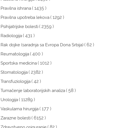
( 1435 )
Pravilna ishrana
( 1292 )
Pravilna upotreba lekova
( 2359 )
Psihijatrijske bolesti
( 431 )
Radiologija
( 62 )
Rak dojke (saradnja sa Evropa Dona Srbija)
( 400 )
Reumatologija
( 1012 )
Sportska medicina
( 2382 )
Stomatologija
( 42 )
Transfuziologija
( 58 )
Tumačenje laboratorijskih analiza
( 11289 )
Urologija
( 177 )
Vaskularna hirurgija
( 6152 )
Zarazne bolesti
( 82 )
Zdravstveno osiguranje