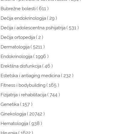
( 611 )
Bubrežne bolesti
( 29 )
Dečija endokrinologija
( 531 )
Dečija i adolescentna psihijatrija
( 2 )
Dečija ortopedija
( 5211 )
Dermatologija
( 1996 )
Endokrinologija
( 46 )
Erektilna disfunkcija
( 232 )
Estetska i antiaging medicina
( 165 )
Fitness i bodybuilding
( 744 )
Fizijatrija i rehabilitacija
( 157 )
Genetika
( 20742 )
Ginekologija
( 938 )
Hematologija
( 1622 )
Hirurgija