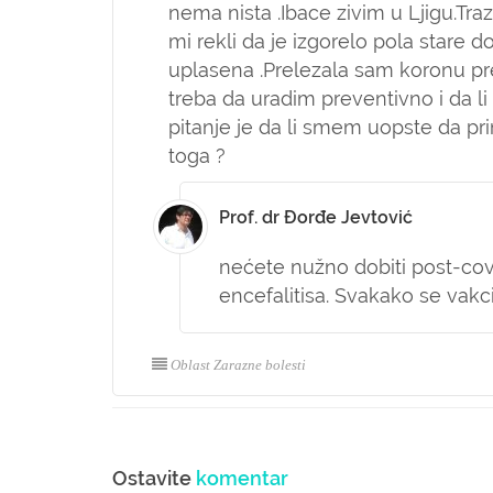
nema nista .Ibace zivim u Ljigu.Traz
mi rekli da je izgorelo pola stare 
uplasena .Prelezala sam koronu pr
treba da uradim preventivno i da l
pitanje je da li smem uopste da pr
toga ?
Prof. dr Đorđe Jevtović
nećete nužno dobiti post-co
encefalitisa. Svakako se vakc
Oblast Zarazne bolesti
Ostavite
komentar