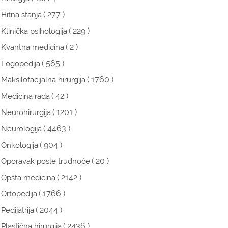
( 277 )
Hitna stanja
( 229 )
Klinička psihologija
( 2 )
Kvantna medicina
( 565 )
Logopedija
( 1760 )
Maksilofacijalna hirurgija
( 42 )
Medicina rada
( 1201 )
Neurohirurgija
( 4463 )
Neurologija
( 904 )
Onkologija
( 20 )
Oporavak posle trudnoće
( 2142 )
Opšta medicina
( 1766 )
Ortopedija
( 2044 )
Pedijatrija
( 2436 )
Plastična hirurgija