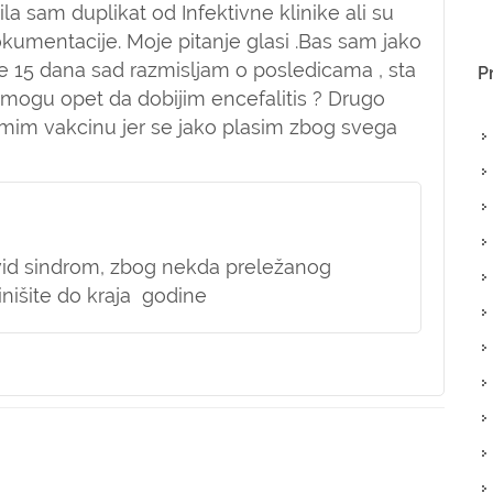
ila sam duplikat od Infektivne klinike ali su
dokumentacije. Moje pitanje glasi .Bas sam jako
e 15 dana sad razmisljam o posledicama , sta
P
i mogu opet da dobijim encefalitis ? Drugo
imim vakcinu jer se jako plasim zbog svega
vid sindrom, zbog nekda preležanog
inišite do kraja godine