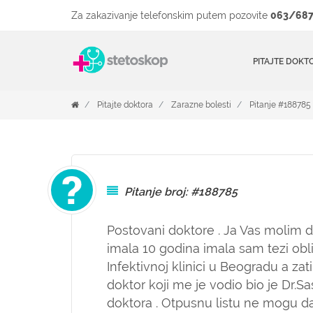
Za zakazivanje telefonskim putem pozovite
063/687
PITAJTE DOKT
Pitajte doktora
Zarazne bolesti
Pitanje #188785
Pitanje broj: #188785
Postovani doktore . Ja Vas molim d
imala 10 godina imala sam tezi obli
Infektivnoj klinici u Beogradu a zat
doktor koji me je vodio bio je Dr.
doktora . Otpusnu listu ne mogu d