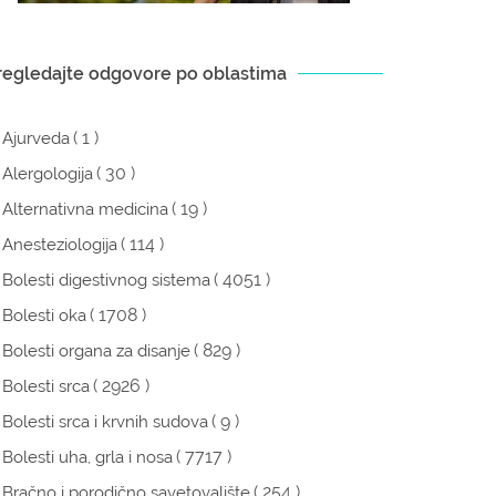
regledajte odgovore po oblastima
( 1 )
Ajurveda
( 30 )
Alergologija
( 19 )
Alternativna medicina
( 114 )
Anesteziologija
( 4051 )
Bolesti digestivnog sistema
( 1708 )
Bolesti oka
( 829 )
Bolesti organa za disanje
( 2926 )
Bolesti srca
( 9 )
Bolesti srca i krvnih sudova
( 7717 )
Bolesti uha, grla i nosa
( 254 )
Bračno i porodično savetovalište