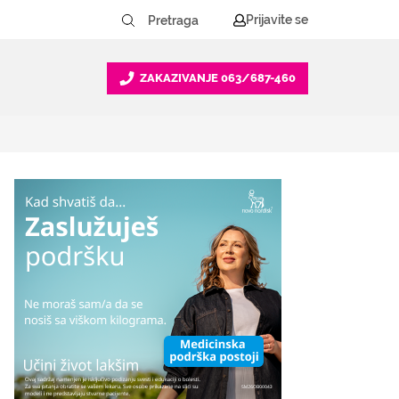
Prijavite se
ZAKAZIVANJE
063/687-460