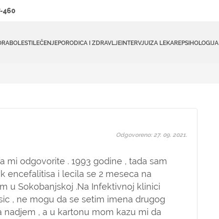
-460
ORA
BOLESTI
LEČENJE
PORODICA I ZDRAVLJE
INTERVJUI
ZA LEKARE
PSIHOLOGIJA
Odgovoreno: 27. 09. 2021.
a mi odgovorite . 1993 godine , tada sam
k encefalitisa i lecila se 2 meseca na
im u Sokobanjskoj .Na Infektivnoj klinici
Sasic , ne mogu da se setim imena drugog
a nadjem , a u kartonu mom kazu mi da