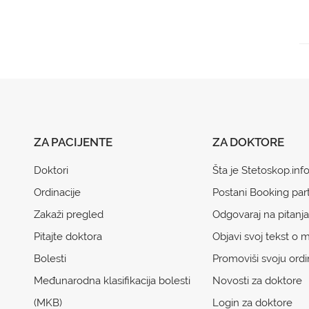
ZA PACIJENTE
ZA DOKTORE
Doktori
Šta je Stetoskop.inf
Ordinacije
Postani Booking par
Zakaži pregled
Odgovaraj na pitanja
Pitajte doktora
Objavi svoj tekst o m
Bolesti
Promoviši svoju ordi
Međunarodna klasifikacija bolesti
Novosti za doktore
(MKB)
Login za doktore