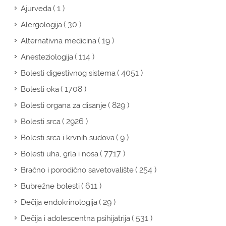
( 1 )
Ajurveda
( 30 )
Alergologija
( 19 )
Alternativna medicina
( 114 )
Anesteziologija
( 4051 )
Bolesti digestivnog sistema
( 1708 )
Bolesti oka
( 829 )
Bolesti organa za disanje
( 2926 )
Bolesti srca
( 9 )
Bolesti srca i krvnih sudova
( 7717 )
Bolesti uha, grla i nosa
( 254 )
Bračno i porodično savetovalište
( 611 )
Bubrežne bolesti
( 29 )
Dečija endokrinologija
( 531 )
Dečija i adolescentna psihijatrija