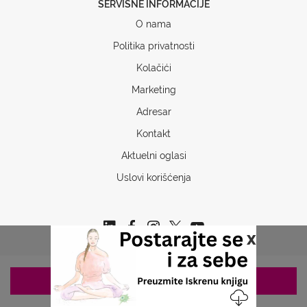
SERVISNE INFORMACIJE
O nama
Politika privatnosti
Kolačići
Marketing
Adresar
Kontakt
Aktuelni oglasi
Uslovi korišćenja
x
ZAKAZIVANJE 063/687-460
Copyrights © 2026 Sva prava www.stetoskop.info