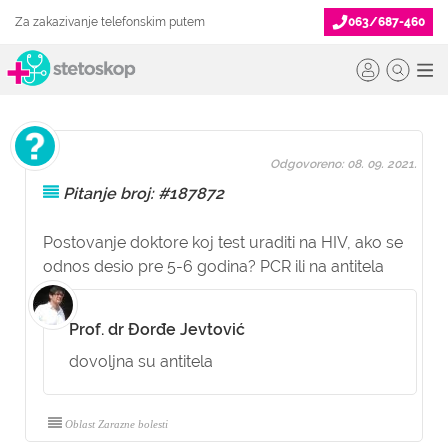
Za zakazivanje telefonskim putem
063/687-460
Odgovoreno: 08. 09. 2021.
Pitanje broj: #187872
Postovanje doktore koj test uraditi na HIV, ako se
odnos desio pre 5-6 godina? PCR ili na antitela
Prof. dr Đorđe Jevtović
dovoljna su antitela
Oblast Zarazne bolesti