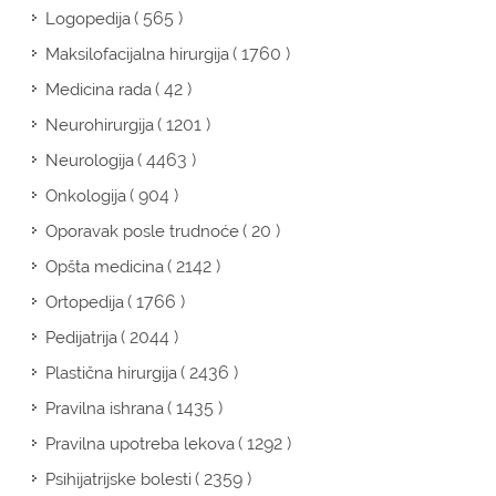
( 565 )
Logopedija
( 1760 )
Maksilofacijalna hirurgija
( 42 )
Medicina rada
( 1201 )
Neurohirurgija
( 4463 )
Neurologija
( 904 )
Onkologija
( 20 )
Oporavak posle trudnoće
( 2142 )
Opšta medicina
( 1766 )
Ortopedija
( 2044 )
Pedijatrija
( 2436 )
Plastična hirurgija
( 1435 )
Pravilna ishrana
( 1292 )
Pravilna upotreba lekova
( 2359 )
Psihijatrijske bolesti