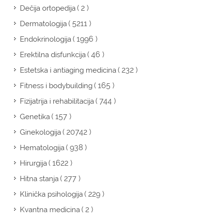
( 2 )
Dečija ortopedija
( 5211 )
Dermatologija
( 1996 )
Endokrinologija
( 46 )
Erektilna disfunkcija
( 232 )
Estetska i antiaging medicina
( 165 )
Fitness i bodybuilding
( 744 )
Fizijatrija i rehabilitacija
( 157 )
Genetika
( 20742 )
Ginekologija
( 938 )
Hematologija
( 1622 )
Hirurgija
( 277 )
Hitna stanja
( 229 )
Klinička psihologija
( 2 )
Kvantna medicina