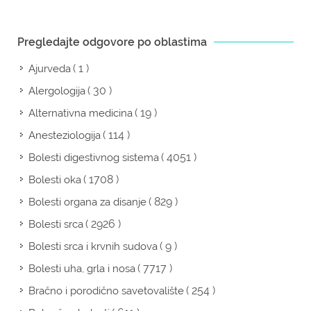
Pregledajte odgovore po oblastima
( 1 )
Ajurveda
( 30 )
Alergologija
( 19 )
Alternativna medicina
( 114 )
Anesteziologija
( 4051 )
Bolesti digestivnog sistema
( 1708 )
Bolesti oka
( 829 )
Bolesti organa za disanje
( 2926 )
Bolesti srca
( 9 )
Bolesti srca i krvnih sudova
( 7717 )
Bolesti uha, grla i nosa
( 254 )
Bračno i porodično savetovalište