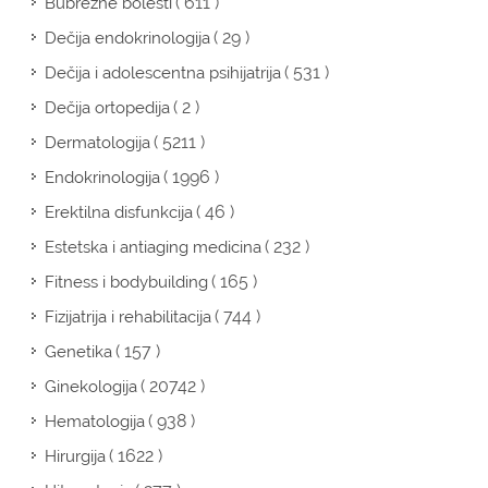
( 611 )
Bubrežne bolesti
( 29 )
Dečija endokrinologija
( 531 )
Dečija i adolescentna psihijatrija
( 2 )
Dečija ortopedija
( 5211 )
Dermatologija
( 1996 )
Endokrinologija
( 46 )
Erektilna disfunkcija
( 232 )
Estetska i antiaging medicina
( 165 )
Fitness i bodybuilding
( 744 )
Fizijatrija i rehabilitacija
( 157 )
Genetika
( 20742 )
Ginekologija
( 938 )
Hematologija
( 1622 )
Hirurgija