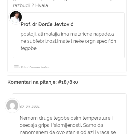
razbudi’ ? Hvala
Prof. dr Đorđe Jevtović
postoji, ali malaija ima malarične napade,a
ne subfebrilnost.Imate l neke orgn specifičn
tegobe
Oblast Zarazne bolesti
Komentari na pitanje: #187830
07. 09. 2021.
Nemam druge tegobe osim temperature i
osecaja gripa i ‘slomljenosti’. Samo da
napomenem da ovo stanje odlazi i vraca se