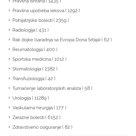
( 1435 )
Pravilna ishrana
( 1292 )
Pravilna upotreba lekova
( 2359 )
Psihijatrijske bolesti
( 431 )
Radiologija
( 62 )
Rak dojke (saradnja sa Evropa Dona Srbija)
( 400 )
Reumatologija
( 1012 )
Sportska medicina
( 2382 )
Stomatologija
( 42 )
Transfuziologija
( 58 )
Tumačenje laboratorijskih analiza
( 11289 )
Urologija
( 177 )
Vaskularna hirurgija
( 6152 )
Zarazne bolesti
( 82 )
Zdravstveno osiguranje