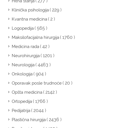
( 277 )
Hitna stanja
( 229 )
Klinička psihologija
( 2 )
Kvantna medicina
( 565 )
Logopedija
( 1760 )
Maksilofacijalna hirurgija
( 42 )
Medicina rada
( 1201 )
Neurohirurgija
( 4463 )
Neurologija
( 904 )
Onkologija
( 20 )
Oporavak posle trudnoće
( 2142 )
Opšta medicina
( 1766 )
Ortopedija
( 2044 )
Pedijatrija
( 2436 )
Plastična hirurgija