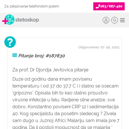
Za zakazivanje telefonskim putem
063/687-460
Odgovoreno: 07. 09. 2021.
Pitanje broj: #187830
Za prof. Dr Djordja Jevtovica pitanje
Duze od godinu dana imam povisenu
temperaturu ( od 37 do 37.7 C ) i stalno se osecam
‘gripozno’. Opisala bih to kao stalno prisustvo
virusne infekcije u telu. Radjene silne analize, sve
dobro. Konstantno poviseni CRP 12 i sedimentacija
40. Kog specijalistu da posetim sledeceg ? Zivela
sam dugo u Juznoj Africi. Malariju sam imala pre 7
godina. Da li postoji mogucnost da se malarija ‘