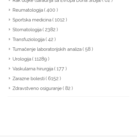
( 62 )
Rak dojke (saradnja sa Evropa Dona Srbija)
( 400 )
Reumatologija
( 1012 )
Sportska medicina
( 2382 )
Stomatologija
( 42 )
Transfuziologija
( 58 )
Tumačenje laboratorijskih analiza
( 11289 )
Urologija
( 177 )
Vaskularna hirurgija
( 6152 )
Zarazne bolesti
( 82 )
Zdravstveno osiguranje