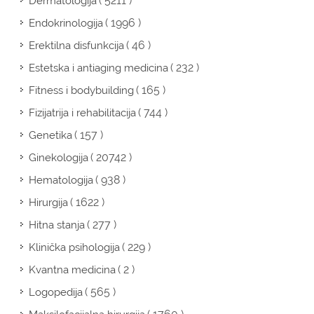
( 5211 )
Dermatologija
( 1996 )
Endokrinologija
( 46 )
Erektilna disfunkcija
( 232 )
Estetska i antiaging medicina
( 165 )
Fitness i bodybuilding
( 744 )
Fizijatrija i rehabilitacija
( 157 )
Genetika
( 20742 )
Ginekologija
( 938 )
Hematologija
( 1622 )
Hirurgija
( 277 )
Hitna stanja
( 229 )
Klinička psihologija
( 2 )
Kvantna medicina
( 565 )
Logopedija