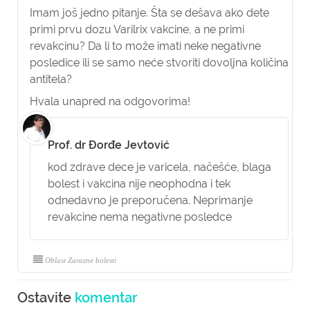
Imam još jedno pitanje. Šta se dešava ako dete
primi prvu dozu Varilrix vakcine, a ne primi
revakcinu? Da li to može imati neke negativne
posledice ili se samo neće stvoriti dovoljna količina
antitela?
Hvala unapred na odgovorima!
Prof. dr Đorđe Jevtović
kod zdrave dece je varicela, načešće, blaga
bolest i vakcina nije neophodna i tek
odnedavno je preporučena. Neprimanje
revakcine nema negativne posledce
Oblast Zarazne bolesti
Ostavite
komentar