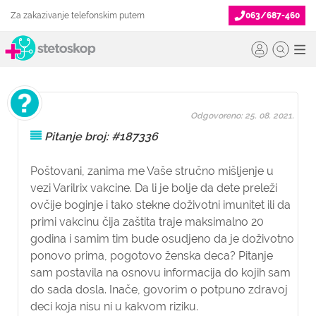
Za zakazivanje telefonskim putem
063/687-460
Odgovoreno: 25. 08. 2021.
Pitanje broj: #187336
Poštovani, zanima me Vaše stručno mišljenje u
vezi Varilrix vakcine. Da li je bolje da dete preleži
ovčije boginje i tako stekne doživotni imunitet ili da
primi vakcinu čija zaštita traje maksimalno 20
godina i samim tim bude osudjeno da je doživotno
ponovo prima, pogotovo ženska deca? Pitanje
sam postavila na osnovu informacija do kojih sam
do sada dosla. Inače, govorim o potpuno zdravoj
deci koja nisu ni u kakvom riziku.