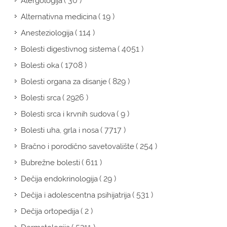
( 30 )
Alergologija
( 19 )
Alternativna medicina
( 114 )
Anesteziologija
( 4051 )
Bolesti digestivnog sistema
( 1708 )
Bolesti oka
( 829 )
Bolesti organa za disanje
( 2926 )
Bolesti srca
( 9 )
Bolesti srca i krvnih sudova
( 7717 )
Bolesti uha, grla i nosa
( 254 )
Bračno i porodično savetovalište
( 611 )
Bubrežne bolesti
( 29 )
Dečija endokrinologija
( 531 )
Dečija i adolescentna psihijatrija
( 2 )
Dečija ortopedija