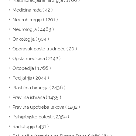
( 1760 )
Maksilofacijalna hirurgija
( 42 )
Medicina rada
( 1201 )
Neurohirurgija
( 4463 )
Neurologija
( 904 )
Onkologija
( 20 )
Oporavak posle trudnoće
( 2142 )
Opšta medicina
( 1766 )
Ortopedija
( 2044 )
Pedijatrija
( 2436 )
Plastična hirurgija
( 1435 )
Pravilna ishrana
( 1292 )
Pravilna upotreba lekova
( 2359 )
Psihijatrijske bolesti
( 431 )
Radiologija