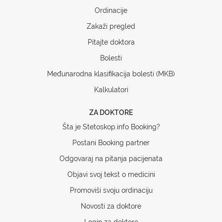
Ordinacije
Zakaži pregled
Pitajte doktora
Bolesti
Međunarodna klasifikacija bolesti (MKB)
Kalkulatori
ZA DOKTORE
Šta je Stetoskop.info Booking?
Postani Booking partner
Odgovaraj na pitanja pacijenata
Objavi svoj tekst o medicini
Promoviši svoju ordinaciju
Novosti za doktore
Login za doktore