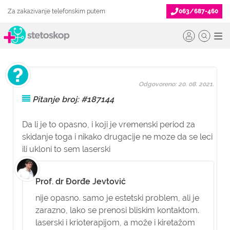
Za zakazivanje telefonskim putem
063/687-460
Odgovoreno: 20. 08. 2021.
Pitanje broj: #187144
Da li je to opasno, i koji je vremenski period za
skidanje toga i nikako drugacije ne moze da se leci
ili ukloni to sem laserski
Prof. dr Đorđe Jevtović
nije opasno. samo je estetski problem, ali je
zarazno, lako se prenosi bliskim kontaktom.
laserski i krioterapijom, a može i kiretažom