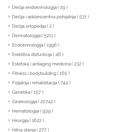
( 29 )
Dečija endokrinologija
( 531 )
Dečija i adolescentna psihijatrija
( 2 )
Dečija ortopedija
( 5211 )
Dermatologija
( 1996 )
Endokrinologija
( 46 )
Erektilna disfunkcija
( 232 )
Estetska i antiaging medicina
( 165 )
Fitness i bodybuilding
( 744 )
Fizijatrija i rehabilitacija
( 157 )
Genetika
( 20742 )
Ginekologija
( 939 )
Hematologija
( 1622 )
Hirurgija
( 277 )
Hitna stanja