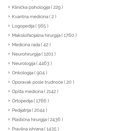
( 229 )
Klinička psihologija
( 2 )
Kvantna medicina
( 565 )
Logopedija
( 1760 )
Maksilofacijalna hirurgija
( 42 )
Medicina rada
( 1201 )
Neurohirurgija
( 4463 )
Neurologija
( 904 )
Onkologija
( 20 )
Oporavak posle trudnoće
( 2142 )
Opšta medicina
( 1766 )
Ortopedija
( 2044 )
Pedijatrija
( 2436 )
Plastična hirurgija
( 1435 )
Pravilna ishrana