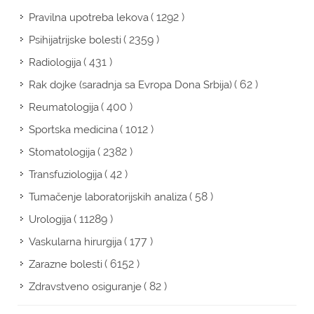
( 1292 )
Pravilna upotreba lekova
( 2359 )
Psihijatrijske bolesti
( 431 )
Radiologija
( 62 )
Rak dojke (saradnja sa Evropa Dona Srbija)
( 400 )
Reumatologija
( 1012 )
Sportska medicina
( 2382 )
Stomatologija
( 42 )
Transfuziologija
( 58 )
Tumačenje laboratorijskih analiza
( 11289 )
Urologija
( 177 )
Vaskularna hirurgija
( 6152 )
Zarazne bolesti
( 82 )
Zdravstveno osiguranje