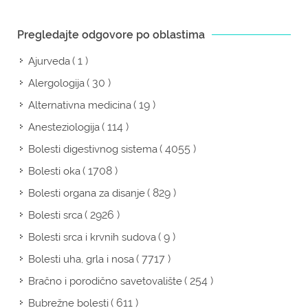
Pregledajte odgovore po oblastima
( 1 )
Ajurveda
( 30 )
Alergologija
( 19 )
Alternativna medicina
( 114 )
Anesteziologija
( 4055 )
Bolesti digestivnog sistema
( 1708 )
Bolesti oka
( 829 )
Bolesti organa za disanje
( 2926 )
Bolesti srca
( 9 )
Bolesti srca i krvnih sudova
( 7717 )
Bolesti uha, grla i nosa
( 254 )
Bračno i porodično savetovalište
( 611 )
Bubrežne bolesti