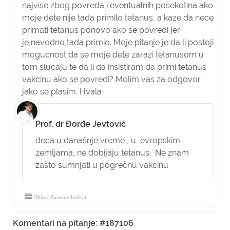
najvise zbog povreda i eventualnih posekotina ako
moje dete nije tada primilo tetanus, a kaze da nece
primati tetanus ponovo ako se povredi jer
je,navodno,tada primio. Moje pitanje je da li postoji
mogucnost da se moje dete zarazi tetanusom u
tom slucaju te da li da insistiram da primi tetanus
vakcinu ako se povredi? Molim vas za odgovor
jako se plasim. Hvala
Prof. dr Đorđe Jevtović
deca u današnje vreme , u evropskim
zemljama, ne dobijaju tetanus. Ne znam
zašto sumnjati u pogrečnu vakcinu
Oblast Zarazne bolesti
Komentari na pitanje: #187106