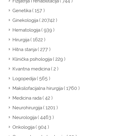
( 744 )
Fizijatrija i rehabilitacija
( 157 )
Genetika
( 20742 )
Ginekologija
( 939 )
Hematologija
( 1622 )
Hirurgija
( 277 )
Hitna stanja
( 229 )
Klinička psihologija
( 2 )
Kvantna medicina
( 565 )
Logopedija
( 1760 )
Maksilofacijalna hirurgija
( 42 )
Medicina rada
( 1201 )
Neurohirurgija
( 4463 )
Neurologija
( 904 )
Onkologija