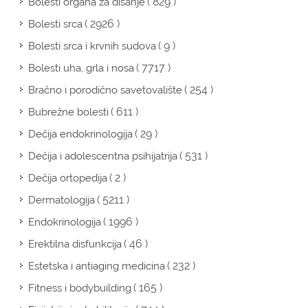
( 829 )
Bolesti organa za disanje
( 2926 )
Bolesti srca
( 9 )
Bolesti srca i krvnih sudova
( 7717 )
Bolesti uha, grla i nosa
( 254 )
Bračno i porodično savetovalište
( 611 )
Bubrežne bolesti
( 29 )
Dečija endokrinologija
( 531 )
Dečija i adolescentna psihijatrija
( 2 )
Dečija ortopedija
( 5211 )
Dermatologija
( 1996 )
Endokrinologija
( 46 )
Erektilna disfunkcija
( 232 )
Estetska i antiaging medicina
( 165 )
Fitness i bodybuilding