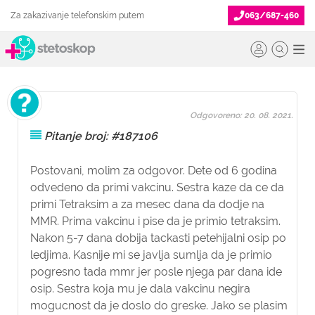
Za zakazivanje telefonskim putem
063/687-460
Odgovoreno: 20. 08. 2021.
Pitanje broj: #187106
Postovani, molim za odgovor. Dete od 6 godina
odvedeno da primi vakcinu. Sestra kaze da ce da
primi Tetraksim a za mesec dana da dodje na
MMR. Prima vakcinu i pise da je primio tetraksim.
Nakon 5-7 dana dobija tackasti petehijalni osip po
ledjima. Kasnije mi se javlja sumlja da je primio
pogresno tada mmr jer posle njega par dana ide
osip. Sestra koja mu je dala vakcinu negira
mogucnost da je doslo do greske. Jako se plasim