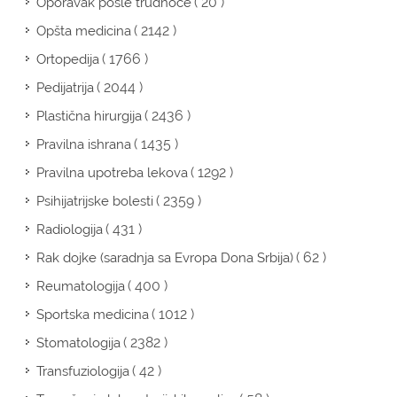
( 20 )
Oporavak posle trudnoće
( 2142 )
Opšta medicina
( 1766 )
Ortopedija
( 2044 )
Pedijatrija
( 2436 )
Plastična hirurgija
( 1435 )
Pravilna ishrana
( 1292 )
Pravilna upotreba lekova
( 2359 )
Psihijatrijske bolesti
( 431 )
Radiologija
( 62 )
Rak dojke (saradnja sa Evropa Dona Srbija)
( 400 )
Reumatologija
( 1012 )
Sportska medicina
( 2382 )
Stomatologija
( 42 )
Transfuziologija