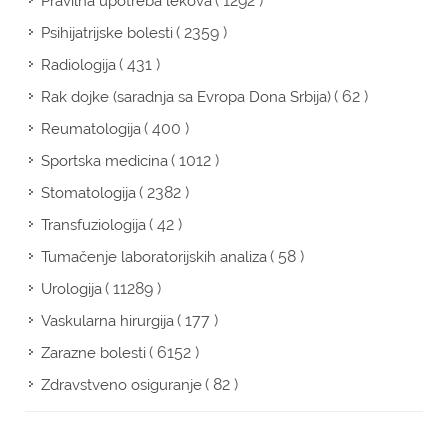
( 1292 )
Pravilna upotreba lekova
( 2359 )
Psihijatrijske bolesti
( 431 )
Radiologija
( 62 )
Rak dojke (saradnja sa Evropa Dona Srbija)
( 400 )
Reumatologija
( 1012 )
Sportska medicina
( 2382 )
Stomatologija
( 42 )
Transfuziologija
( 58 )
Tumačenje laboratorijskih analiza
( 11289 )
Urologija
( 177 )
Vaskularna hirurgija
( 6152 )
Zarazne bolesti
( 82 )
Zdravstveno osiguranje