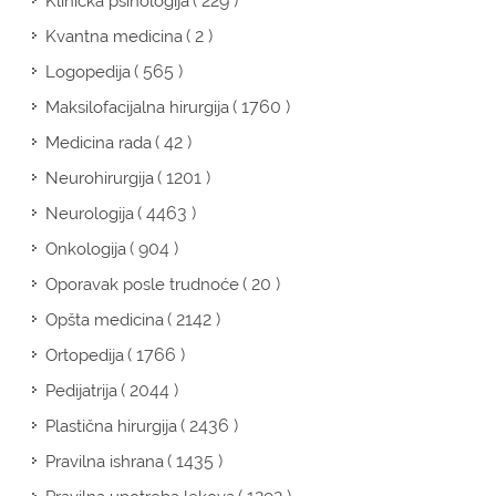
( 229 )
Klinička psihologija
( 2 )
Kvantna medicina
( 565 )
Logopedija
( 1760 )
Maksilofacijalna hirurgija
( 42 )
Medicina rada
( 1201 )
Neurohirurgija
( 4463 )
Neurologija
( 904 )
Onkologija
( 20 )
Oporavak posle trudnoće
( 2142 )
Opšta medicina
( 1766 )
Ortopedija
( 2044 )
Pedijatrija
( 2436 )
Plastična hirurgija
( 1435 )
Pravilna ishrana