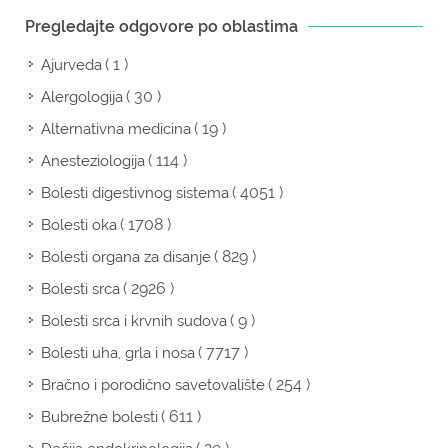
Pregledajte odgovore po oblastima
( 1 )
Ajurveda
( 30 )
Alergologija
( 19 )
Alternativna medicina
( 114 )
Anesteziologija
( 4051 )
Bolesti digestivnog sistema
( 1708 )
Bolesti oka
( 829 )
Bolesti organa za disanje
( 2926 )
Bolesti srca
( 9 )
Bolesti srca i krvnih sudova
( 7717 )
Bolesti uha, grla i nosa
( 254 )
Bračno i porodično savetovalište
( 611 )
Bubrežne bolesti