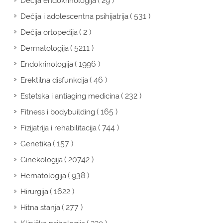
( 29 )
Dečija endokrinologija
( 531 )
Dečija i adolescentna psihijatrija
( 2 )
Dečija ortopedija
( 5211 )
Dermatologija
( 1996 )
Endokrinologija
( 46 )
Erektilna disfunkcija
( 232 )
Estetska i antiaging medicina
( 165 )
Fitness i bodybuilding
( 744 )
Fizijatrija i rehabilitacija
( 157 )
Genetika
( 20742 )
Ginekologija
( 938 )
Hematologija
( 1622 )
Hirurgija
( 277 )
Hitna stanja