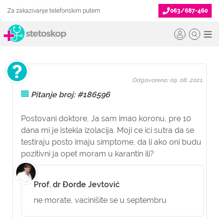
Za zakazivanje telefonskim putem
063/687-460
Odgovoreno: 09. 08. 2021.
Pitanje broj: #186596
Postovani doktore, Ja sam imao koronu, pre 10
dana mi je istekla izolacija. Moji ce ici sutra da se
testiraju posto imaju simptome, da li ako oni budu
pozitivni ja opet moram u karantin ili?
Prof. dr Đorđe Jevtović
ne morate, vacinišite se u septembru