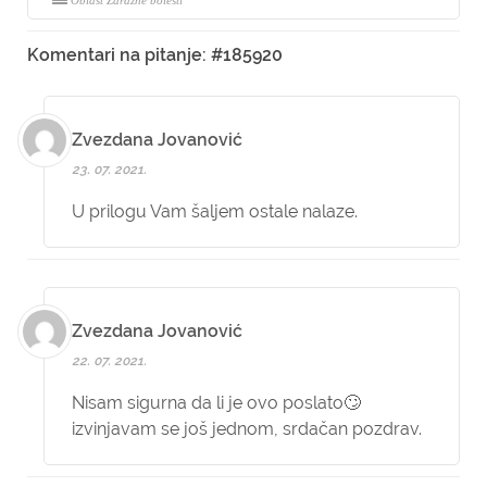
Oblast Zarazne bolesti
Komentari na pitanje: #185920
Zvezdana Jovanović
23. 07. 2021.
U prilogu Vam šaljem ostale nalaze.
Zvezdana Jovanović
22. 07. 2021.
Nisam sigurna da li je ovo poslato🙄
izvinjavam se još jednom, srdačan pozdrav.