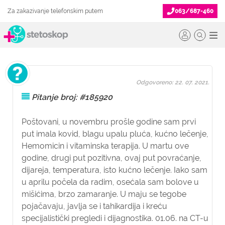
Za zakazivanje telefonskim putem
063/687-460
Odgovoreno: 22. 07. 2021.
Pitanje broj: #185920
Poštovani, u novembru prošle godine sam prvi
put imala kovid, blagu upalu pluća, kućno lečenje,
Hemomicin i vitaminska terapija. U martu ove
godine, drugi put pozitivna, ovaj put povraćanje,
dijareja, temperatura, isto kućno lečenje. Iako sam
u aprilu počela da radim, osećala sam bolove u
mišićima, brzo zamaranje. U maju se tegobe
pojačavaju, javlja se i tahikardija i kreću
specijalistički pregledi i dijagnostika. 01.06. na CT-u