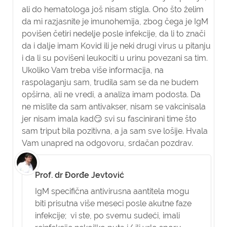
ali do hematologa još nisam stigla. Ono što želim
da mi razjasnite je imunohemija, zbog čega je IgM
povišen četiri nedelje posle infekcije, da li to znači
da i dalje imam Kovid ili je neki drugi virus u pitanju
i da li su povišeni leukociti u urinu povezani sa tim.
Ukoliko Vam treba više informacija, na
raspolaganju sam, trudila sam se da ne budem
opširna, ali ne vredi, a analiza imam podosta. Da
ne mislite da sam antivakser, nisam se vakcinisala
jer nisam imala kad😏 svi su fascinirani time što
sam triput bila pozitivna, a ja sam sve lošije. Hvala
Vam unapred na odgovoru, srdačan pozdrav.
Prof. dr Đorđe Jevtović
IgM specifična antivirusna aantitela mogu
biti prisutna više meseci posle akutne faze
infekcije; vi ste, po svemu sudeći, imali