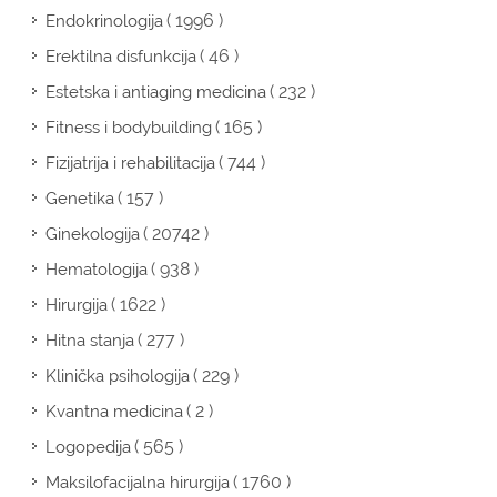
( 1996 )
Endokrinologija
( 46 )
Erektilna disfunkcija
( 232 )
Estetska i antiaging medicina
( 165 )
Fitness i bodybuilding
( 744 )
Fizijatrija i rehabilitacija
( 157 )
Genetika
( 20742 )
Ginekologija
( 938 )
Hematologija
( 1622 )
Hirurgija
( 277 )
Hitna stanja
( 229 )
Klinička psihologija
( 2 )
Kvantna medicina
( 565 )
Logopedija
( 1760 )
Maksilofacijalna hirurgija