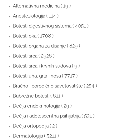
( 19 )
Alternativna medicina
( 114 )
Anesteziologija
( 4051 )
Bolesti digestivnog sistema
( 1708 )
Bolesti oka
( 829 )
Bolesti organa za disanje
( 2926 )
Bolesti srca
( 9 )
Bolesti srca i krvnih sudova
( 7717 )
Bolesti uha, grla i nosa
( 254 )
Bračno i porodično savetovalište
( 611 )
Bubrežne bolesti
( 29 )
Dečija endokrinologija
( 531 )
Dečija i adolescentna psihijatrija
( 2 )
Dečija ortopedija
( 5211 )
Dermatologija