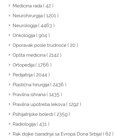
( 42 )
Medicina rada
( 1201 )
Neurohirurgija
( 4463 )
Neurologija
( 904 )
Onkologija
( 20 )
Oporavak posle trudnoće
( 2142 )
Opšta medicina
( 1766 )
Ortopedija
( 2044 )
Pedijatrija
( 2436 )
Plastična hirurgija
( 1435 )
Pravilna ishrana
( 1292 )
Pravilna upotreba lekova
( 2359 )
Psihijatrijske bolesti
( 431 )
Radiologija
( 62 )
Rak dojke (saradnja sa Evropa Dona Srbija)