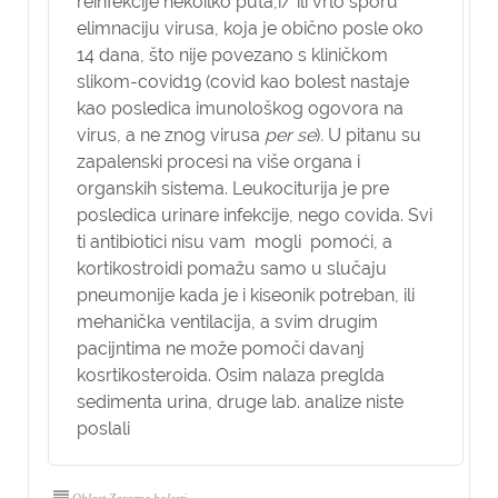
reinfekcije nekoilko puta,i/ ili vrlo sporu
elimnaciju virusa, koja je obično posle oko
14 dana, što nije povezano s kliničkom
slikom-covid19 (covid kao bolest nastaje
kao posledica imunološkog ogovora na
virus, a ne znog virusa
per se
)
.
U pitanu su
zapalenski procesi na više organa i
organskih sistema. Leukociturija je pre
posledica urinare infekcije, nego covida. Svi
ti antibiotici nisu vam mogli pomoći, a
kortikostroidi pomažu samo u slučaju
pneumonije kada je i kiseonik potreban, ili
mehanička ventilacija, a svim drugim
pacijntima ne može pomoči davanj
kosrtikosteroida. Osim nalaza preglda
sedimenta urina, druge lab. analize niste
poslali