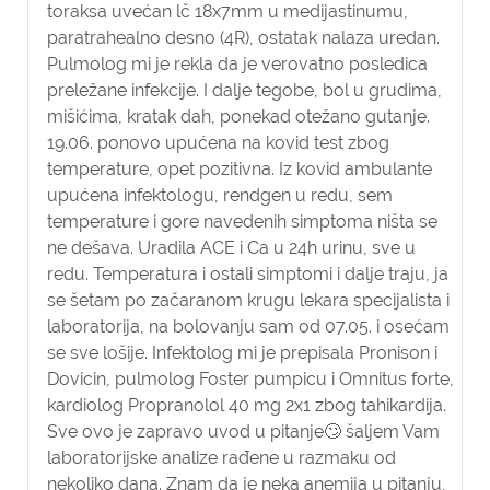
toraksa uvećan lč 18x7mm u medijastinumu,
paratrahealno desno (4R), ostatak nalaza uredan.
Pulmolog mi je rekla da je verovatno posledica
preležane infekcije. I dalje tegobe, bol u grudima,
mišićima, kratak dah, ponekad otežano gutanje.
19.06. ponovo upućena na kovid test zbog
temperature, opet pozitivna. Iz kovid ambulante
upućena infektologu, rendgen u redu, sem
temperature i gore navedenih simptoma ništa se
ne dešava. Uradila ACE i Ca u 24h urinu, sve u
redu. Temperatura i ostali simptomi i dalje traju, ja
se šetam po začaranom krugu lekara specijalista i
laboratorija, na bolovanju sam od 07.05. i osećam
se sve lošije. Infektolog mi je prepisala Pronison i
Dovicin, pulmolog Foster pumpicu i Omnitus forte,
kardiolog Propranolol 40 mg 2x1 zbog tahikardija.
Sve ovo je zapravo uvod u pitanje🙄 šaljem Vam
laboratorijske analize rađene u razmaku od
nekoliko dana. Znam da je neka anemija u pitanju,