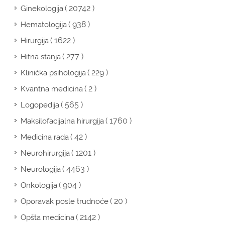
( 20742 )
Ginekologija
( 938 )
Hematologija
( 1622 )
Hirurgija
( 277 )
Hitna stanja
( 229 )
Klinička psihologija
( 2 )
Kvantna medicina
( 565 )
Logopedija
( 1760 )
Maksilofacijalna hirurgija
( 42 )
Medicina rada
( 1201 )
Neurohirurgija
( 4463 )
Neurologija
( 904 )
Onkologija
( 20 )
Oporavak posle trudnoće
( 2142 )
Opšta medicina