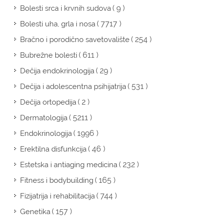
( 9 )
Bolesti srca i krvnih sudova
( 7717 )
Bolesti uha, grla i nosa
( 254 )
Bračno i porodično savetovalište
( 611 )
Bubrežne bolesti
( 29 )
Dečija endokrinologija
( 531 )
Dečija i adolescentna psihijatrija
( 2 )
Dečija ortopedija
( 5211 )
Dermatologija
( 1996 )
Endokrinologija
( 46 )
Erektilna disfunkcija
( 232 )
Estetska i antiaging medicina
( 165 )
Fitness i bodybuilding
( 744 )
Fizijatrija i rehabilitacija
( 157 )
Genetika