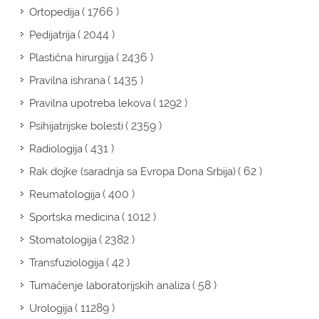
( 1766 )
Ortopedija
( 2044 )
Pedijatrija
( 2436 )
Plastična hirurgija
( 1435 )
Pravilna ishrana
( 1292 )
Pravilna upotreba lekova
( 2359 )
Psihijatrijske bolesti
( 431 )
Radiologija
( 62 )
Rak dojke (saradnja sa Evropa Dona Srbija)
( 400 )
Reumatologija
( 1012 )
Sportska medicina
( 2382 )
Stomatologija
( 42 )
Transfuziologija
( 58 )
Tumačenje laboratorijskih analiza
( 11289 )
Urologija