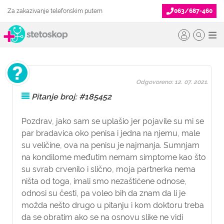
Za zakazivanje telefonskim putem
063/687-460
Odgovoreno: 12. 07. 2021.
Pitanje broj: #185452
Pozdrav, jako sam se uplašio jer pojavile su mi se
par bradavica oko penisa i jedna na njemu, male
su veličine, ova na penisu je najmanja. Sumnjam
na kondilome međutim nemam simptome kao što
su svrab crvenilo i slično, moja partnerka nema
ništa od toga, imali smo nezaštićene odnose,
odnosi su česti, pa voleo bih da znam da li je
možda nešto drugo u pitanju i kom doktoru treba
da se obratim ako se na osnovu slike ne vidi