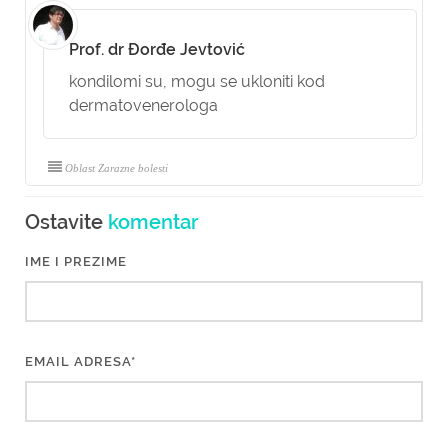
Prof. dr Đorđe Jevtović
kondilomi su, mogu se ukloniti kod
dermatovenerologa
Oblast Zarazne bolesti
Ostavite
komentar
IME I PREZIME
EMAIL ADRESA*