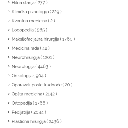
( 277 )
Hitna stanja
( 229 )
Klinička psihologija
( 2 )
Kvantna medicina
( 565 )
Logopedija
( 1760 )
Maksilofacijalna hirurgija
( 42 )
Medicina rada
( 1201 )
Neurohirurgija
( 4463 )
Neurologija
( 904 )
Onkologija
( 20 )
Oporavak posle trudnoće
( 2142 )
Opšta medicina
( 1766 )
Ortopedija
( 2044 )
Pedijatrija
( 2436 )
Plastična hirurgija