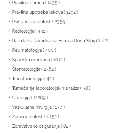
( 1435 )
Pravilna ishrana
( 1292 )
Pravilna upotreba lekova
( 2359 )
Psihijatrijske bolesti
( 431 )
Radiologija
( 62 )
Rak dojke (saradnja sa Evropa Dona Srbija)
( 400 )
Reumatologija
( 1012 )
Sportska medicina
( 2382 )
Stomatologija
( 42 )
Transfuziologija
( 58 )
Tumačenje laboratorijskih analiza
( 11289 )
Urologija
( 177 )
Vaskularna hirurgija
( 6152 )
Zarazne bolesti
( 82 )
Zdravstveno osiguranje