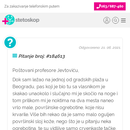
Za zakazivanje telefonskim putem
063/687-460
Odgovoreno: 21. 06. 2021.
Pitanje broj: #184613
Poštovani profesore Jevtoviću,
Dok sam ležao na jednoj od gradskih plaža u
Beogradu, pas koji je bio tu sa vlasnikom je
skakao unaokolo i slučajno mi je skočio na noge i
tom prilikom mi je noktima na dva mesta naneo
vrlo male, površinske ogrebotine, koje nisu
krvarile. Više bih rekao da je samo malo oguljen
površinski sloj kože, nego što je u pitanju neka
ogrebotina, te su vidljive samo crvenkaste tačke,