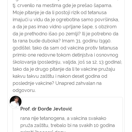
tj. crvenilo na mestima gde je prešao šapama.
Moje pitanje je da li postoji rizik od tetanusa
imajući u vidu da je ogrebotina samo površinska,
a da je pas imao vidno uprljane šape, s obzirom
da je prethodno išao po zemlji? Ili je potrebno da
ta rana bude duboka? Imam 31. godinu (1990.
godište), tako da sam od vakcina protiv tetanusa
primio one redovne tokom detinjstva i osnovnog
školovanja (poslednju, valjda, još sa 12, 13 godina),
tako da je drugo pitanje da li te vakcine pružaju
kakvu takvu zaštitu i nakon deset godina od
poslednje vakcine? Unapred zahvalan na
odgovoru.
Prof. dr Đorđe Jevtović
rana nije tetanogena, a vakcina svakako
pruža zaštitu, trebalo bi na svakih 10 godina