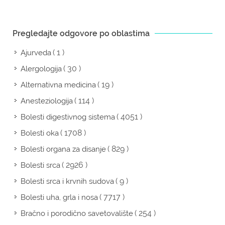
Pregledajte odgovore po oblastima
( 1 )
Ajurveda
( 30 )
Alergologija
( 19 )
Alternativna medicina
( 114 )
Anesteziologija
( 4051 )
Bolesti digestivnog sistema
( 1708 )
Bolesti oka
( 829 )
Bolesti organa za disanje
( 2926 )
Bolesti srca
( 9 )
Bolesti srca i krvnih sudova
( 7717 )
Bolesti uha, grla i nosa
( 254 )
Bračno i porodično savetovalište