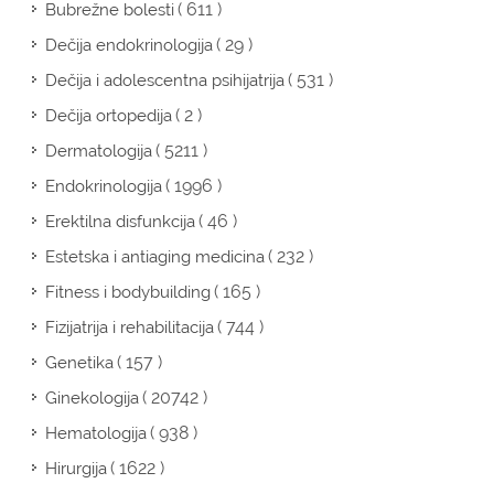
( 611 )
Bubrežne bolesti
( 29 )
Dečija endokrinologija
( 531 )
Dečija i adolescentna psihijatrija
( 2 )
Dečija ortopedija
( 5211 )
Dermatologija
( 1996 )
Endokrinologija
( 46 )
Erektilna disfunkcija
( 232 )
Estetska i antiaging medicina
( 165 )
Fitness i bodybuilding
( 744 )
Fizijatrija i rehabilitacija
( 157 )
Genetika
( 20742 )
Ginekologija
( 938 )
Hematologija
( 1622 )
Hirurgija