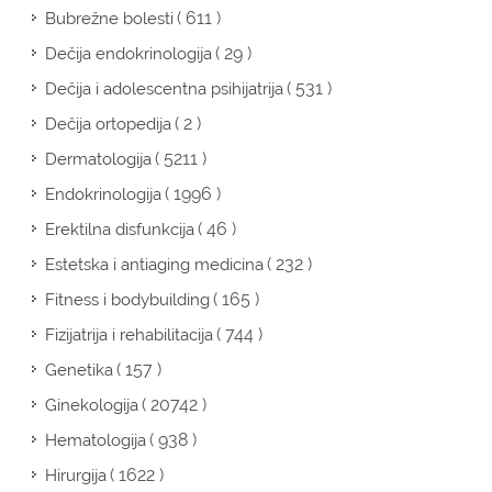
( 611 )
Bubrežne bolesti
( 29 )
Dečija endokrinologija
( 531 )
Dečija i adolescentna psihijatrija
( 2 )
Dečija ortopedija
( 5211 )
Dermatologija
( 1996 )
Endokrinologija
( 46 )
Erektilna disfunkcija
( 232 )
Estetska i antiaging medicina
( 165 )
Fitness i bodybuilding
( 744 )
Fizijatrija i rehabilitacija
( 157 )
Genetika
( 20742 )
Ginekologija
( 938 )
Hematologija
( 1622 )
Hirurgija