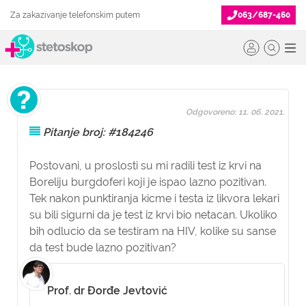
Za zakazivanje telefonskim putem
063/687-460
Odgovoreno: 11. 06. 2021.
Pitanje broj: #184246
Postovani, u proslosti su mi radili test iz krvi na
Boreliju burgdoferi koji je ispao lazno pozitivan.
Tek nakon punktiranja kicme i testa iz likvora lekari
su bili sigurni da je test iz krvi bio netacan. Ukoliko
bih odlucio da se testiram na HIV, kolike su sanse
da test bude lazno pozitivan?
Prof. dr Đorđe Jevtović