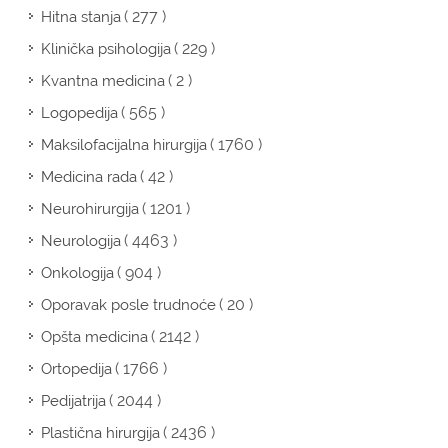
( 277 )
Hitna stanja
( 229 )
Klinička psihologija
( 2 )
Kvantna medicina
( 565 )
Logopedija
( 1760 )
Maksilofacijalna hirurgija
( 42 )
Medicina rada
( 1201 )
Neurohirurgija
( 4463 )
Neurologija
( 904 )
Onkologija
( 20 )
Oporavak posle trudnoće
( 2142 )
Opšta medicina
( 1766 )
Ortopedija
( 2044 )
Pedijatrija
( 2436 )
Plastična hirurgija