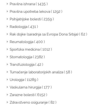
( 1435 )
Pravilna ishrana
( 1292 )
Pravilna upotreba lekova
( 2359 )
Psihijatrijske bolesti
( 431 )
Radiologija
( 62 )
Rak dojke (saradnja sa Evropa Dona Srbija)
( 400 )
Reumatologija
( 1012 )
Sportska medicina
( 2382 )
Stomatologija
( 42 )
Transfuziologija
( 58 )
Tumačenje laboratorijskih analiza
( 11289 )
Urologija
( 177 )
Vaskularna hirurgija
( 6152 )
Zarazne bolesti
( 82 )
Zdravstveno osiguranje