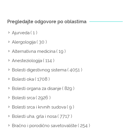
Pregledajte odgovore po oblastima
( 1 )
Ajurveda
( 30 )
Alergologija
( 19 )
Alternativna medicina
( 114 )
Anesteziologija
( 4051 )
Bolesti digestivnog sistema
( 1708 )
Bolesti oka
( 829 )
Bolesti organa za disanje
( 2926 )
Bolesti srca
( 9 )
Bolesti srca i krvnih sudova
( 7717 )
Bolesti uha, grla i nosa
( 254 )
Bračno i porodično savetovalište