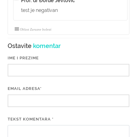
Prof. dr Đorđe Jevtović
test je negativan
Oblast Zarazne bolesti
Ostavite
komentar
IME I PREZIME
EMAIL ADRESA*
TEKST KOMENTARA *