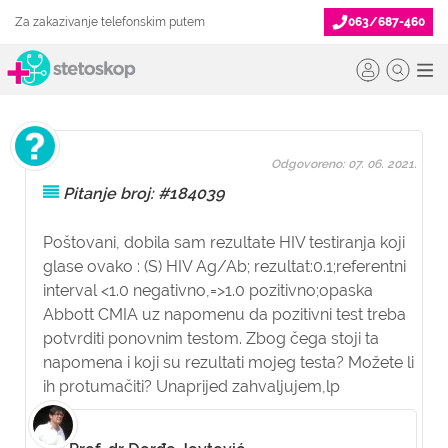
Za zakazivanje telefonskim putem
063/687-460
Odgovoreno: 07. 06. 2021.
Pitanje broj: #184039
Poštovani, dobila sam rezultate HIV testiranja koji
glase ovako : (S) HIV Ag/Ab; rezultat:0.1;referentni
interval <1.0 negativno,=>1.0 pozitivno;opaska
Abbott CMIA uz napomenu da pozitivni test treba
potvrditi ponovnim testom. Zbog čega stoji ta
napomena i koji su rezultati mojeg testa? Možete li
ih protumačiti? Unaprijed zahvaljujem,lp