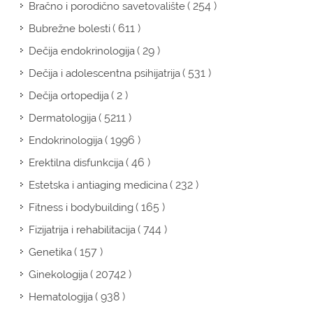
( 254 )
Bračno i porodično savetovalište
( 611 )
Bubrežne bolesti
( 29 )
Dečija endokrinologija
( 531 )
Dečija i adolescentna psihijatrija
( 2 )
Dečija ortopedija
( 5211 )
Dermatologija
( 1996 )
Endokrinologija
( 46 )
Erektilna disfunkcija
( 232 )
Estetska i antiaging medicina
( 165 )
Fitness i bodybuilding
( 744 )
Fizijatrija i rehabilitacija
( 157 )
Genetika
( 20742 )
Ginekologija
( 938 )
Hematologija