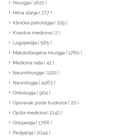
( 1622 )
Hirurgija
( 277 )
Hitna stanja
( 229 )
Klinička psihologija
( 2 )
Kvantna medicina
( 565 )
Logopedija
( 1760 )
Maksilofacijalna hirurgija
( 42 )
Medicina rada
( 1201 )
Neurohirurgija
( 4463 )
Neurologija
( 904 )
Onkologija
( 20 )
Oporavak posle trudnoće
( 2142 )
Opšta medicina
( 1766 )
Ortopedija
( 2044 )
Pedijatrija