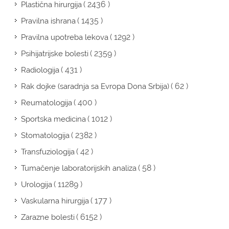
( 2436 )
Plastična hirurgija
( 1435 )
Pravilna ishrana
( 1292 )
Pravilna upotreba lekova
( 2359 )
Psihijatrijske bolesti
( 431 )
Radiologija
( 62 )
Rak dojke (saradnja sa Evropa Dona Srbija)
( 400 )
Reumatologija
( 1012 )
Sportska medicina
( 2382 )
Stomatologija
( 42 )
Transfuziologija
( 58 )
Tumačenje laboratorijskih analiza
( 11289 )
Urologija
( 177 )
Vaskularna hirurgija
( 6152 )
Zarazne bolesti