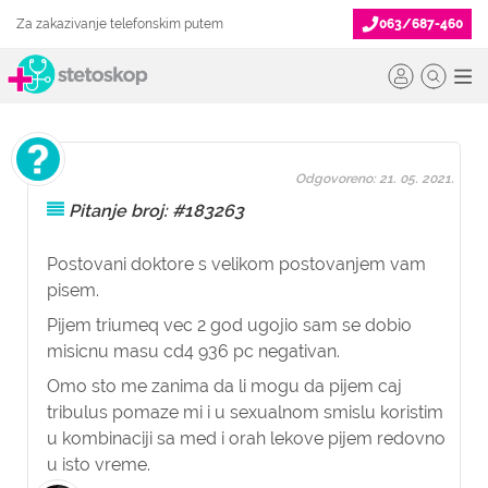
Za zakazivanje telefonskim putem
063/687-460
Odgovoreno: 21. 05. 2021.
Pitanje broj: #183263
Postovani doktore s velikom postovanjem vam
pisem.
Pijem triumeq vec 2 god ugojio sam se dobio
misicnu masu cd4 936 pc negativan.
Omo sto me zanima da li mogu da pijem caj
tribulus pomaze mi i u sexualnom smislu koristim
u kombinaciji sa med i orah lekove pijem redovno
u isto vreme.