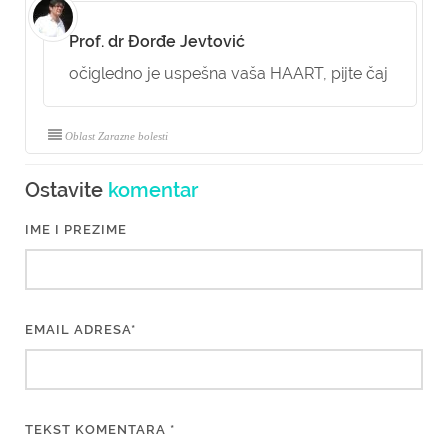
Prof. dr Đorđe Jevtović
očigledno je uspešna vaša HAART, pijte čaj
Oblast Zarazne bolesti
Ostavite
komentar
IME I PREZIME
EMAIL ADRESA*
TEKST KOMENTARA *