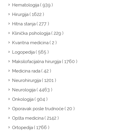
( 939 )
Hematologija
( 1622 )
Hirurgija
( 277 )
Hitna stanja
( 229 )
Klinička psihologija
( 2 )
Kvantna medicina
( 565 )
Logopedija
( 1760 )
Maksilofacijalna hirurgija
( 42 )
Medicina rada
( 1201 )
Neurohirurgija
( 4463 )
Neurologija
( 904 )
Onkologija
( 20 )
Oporavak posle trudnoće
( 2142 )
Opšta medicina
( 1766 )
Ortopedija