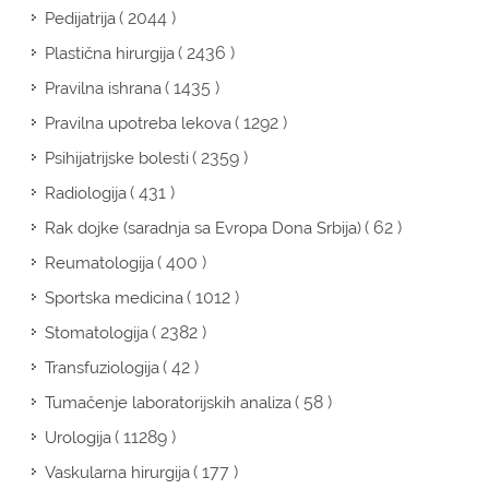
( 2044 )
Pedijatrija
( 2436 )
Plastična hirurgija
( 1435 )
Pravilna ishrana
( 1292 )
Pravilna upotreba lekova
( 2359 )
Psihijatrijske bolesti
( 431 )
Radiologija
( 62 )
Rak dojke (saradnja sa Evropa Dona Srbija)
( 400 )
Reumatologija
( 1012 )
Sportska medicina
( 2382 )
Stomatologija
( 42 )
Transfuziologija
( 58 )
Tumačenje laboratorijskih analiza
( 11289 )
Urologija
( 177 )
Vaskularna hirurgija