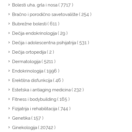
( 7717 )
Bolesti uha, grla i nosa
( 254 )
Bračno i porodično savetovalište
( 611 )
Bubrežne bolesti
( 29 )
Dečija endokrinologija
( 531 )
Dečija i adolescentna psihijatrija
( 2 )
Dečija ortopedija
( 5211 )
Dermatologija
( 1996 )
Endokrinologija
( 46 )
Erektilna disfunkcija
( 232 )
Estetska i antiaging medicina
( 165 )
Fitness i bodybuilding
( 744 )
Fizijatrija i rehabilitacija
( 157 )
Genetika
( 20742 )
Ginekologija