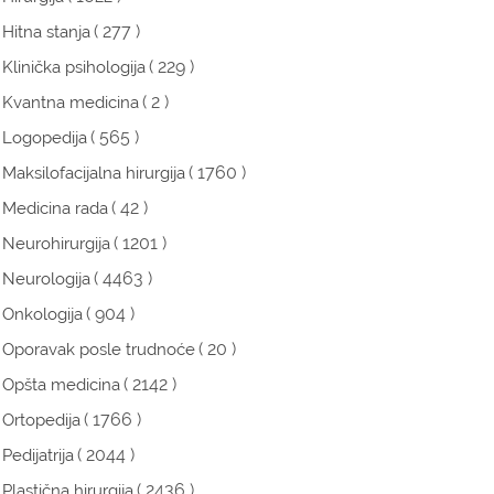
( 277 )
Hitna stanja
( 229 )
Klinička psihologija
( 2 )
Kvantna medicina
( 565 )
Logopedija
( 1760 )
Maksilofacijalna hirurgija
( 42 )
Medicina rada
( 1201 )
Neurohirurgija
( 4463 )
Neurologija
( 904 )
Onkologija
( 20 )
Oporavak posle trudnoće
( 2142 )
Opšta medicina
( 1766 )
Ortopedija
( 2044 )
Pedijatrija
( 2436 )
Plastična hirurgija