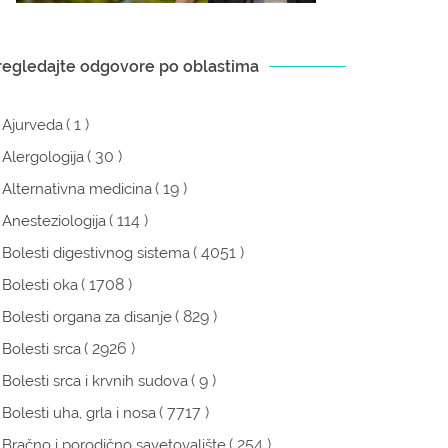
regledajte odgovore po oblastima
( 1 )
Ajurveda
( 30 )
Alergologija
( 19 )
Alternativna medicina
( 114 )
Anesteziologija
( 4051 )
Bolesti digestivnog sistema
( 1708 )
Bolesti oka
( 829 )
Bolesti organa za disanje
( 2926 )
Bolesti srca
( 9 )
Bolesti srca i krvnih sudova
( 7717 )
Bolesti uha, grla i nosa
( 254 )
Bračno i porodično savetovalište