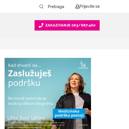
Prijavite se
ZAKAZIVANJE
063/687-460