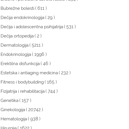
( 611 )
Bubrežne bolesti
( 29 )
Dečija endokrinologija
( 531 )
Dečija i adolescentna psihijatrija
( 2 )
Dečija ortopedija
( 5211 )
Dermatologija
( 1996 )
Endokrinologija
( 46 )
Erektilna disfunkcija
( 232 )
Estetska i antiaging medicina
( 165 )
Fitness i bodybuilding
( 744 )
Fizijatrija i rehabilitacija
( 157 )
Genetika
( 20742 )
Ginekologija
( 938 )
Hematologija
( 1622 )
Hirurgija