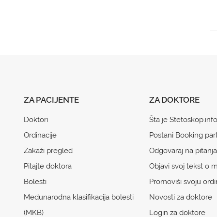
ZA PACIJENTE
ZA DOKTORE
Doktori
Šta je Stetoskop.inf
Ordinacije
Postani Booking par
Zakaži pregled
Odgovaraj na pitanja
Pitajte doktora
Objavi svoj tekst o m
Bolesti
Promoviši svoju ordi
Međunarodna klasifikacija bolesti
Novosti za doktore
(MKB)
Login za doktore