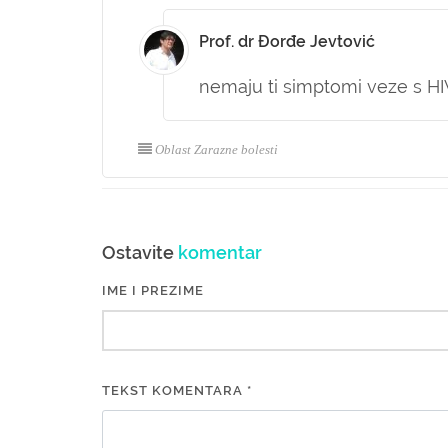
Prof. dr Đorđe Jevtović
nemaju ti simptomi veze s H
Oblast Zarazne bolesti
Ostavite
komentar
IME I PREZIME
TEKST KOMENTARA *