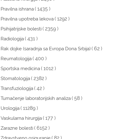
( 1435 )
Pravilna ishrana
( 1292 )
Pravilna upotreba lekova
( 2359 )
Psihijatrijske bolesti
( 431 )
Radiologija
( 62 )
Rak dojke (saradnja sa Evropa Dona Srbija)
( 400 )
Reumatologija
( 1012 )
Sportska medicina
( 2382 )
Stomatologija
( 42 )
Transfuziologija
( 58 )
Tumačenje laboratorijskih analiza
( 11289 )
Urologija
( 177 )
Vaskularna hirurgija
( 6152 )
Zarazne bolesti
( 82 )
Zdravstveno osiguranje