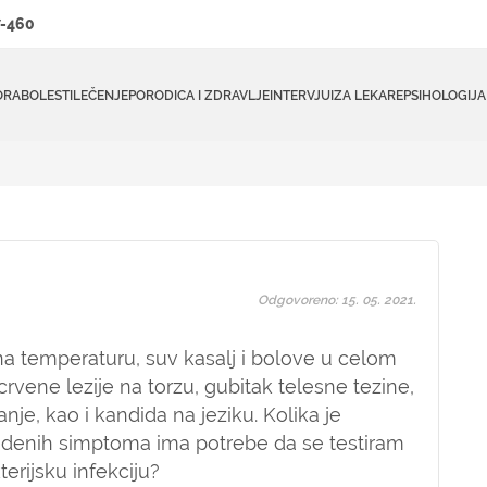
-460
ORA
BOLESTI
LEČENJE
PORODICA I ZDRAVLJE
INTERVJUI
ZA LEKARE
PSIHOLOGIJA
Odgovoreno: 15. 05. 2021.
a temperaturu, suv kasalj i bolove u celom
 crvene lezije na torzu, gubitak telesne tezine,
nje, kao i kandida na jeziku. Kolika je
edenih simptoma ima potrebe da se testiram
terijsku infekciju?