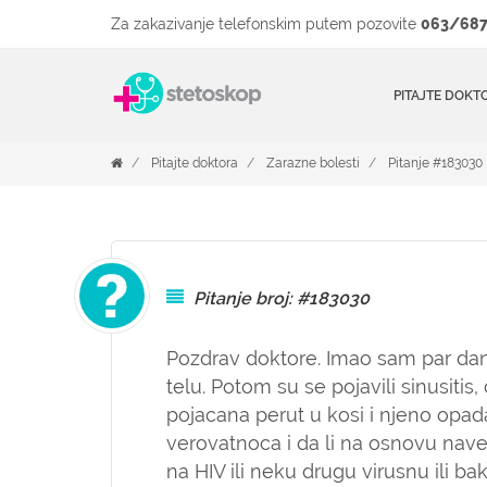
Za zakazivanje telefonskim putem pozovite
063/687
PITAJTE DOKT
Pitajte doktora
Zarazne bolesti
Pitanje #183030
Pitanje broj: #183030
Pozdrav doktore. Imao sam par dan
telu. Potom su se pojavili sinusitis,
pojacana perut u kosi i njeno opada
verovatnoca i da li na osnovu nav
na HIV ili neku drugu virusnu ili bak