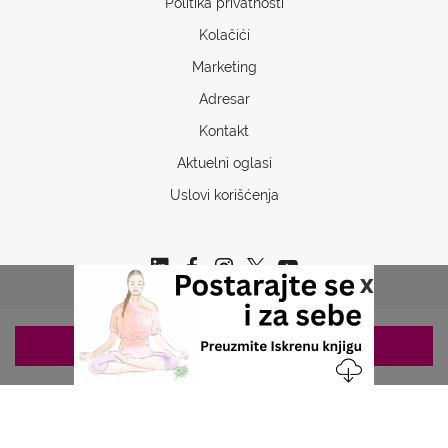
Politika privatnosti
Kolačići
Marketing
Adresar
Kontakt
Aktuelni oglasi
Uslovi korišćenja
x
ZAKAZIVANJE 063/687-460
Copyrights © 2026 Sva prava www.stetoskop.info