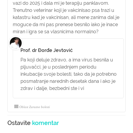
vazi do 2025 i dala mi je terapiju panklavom.
Trenutno veterinar koji je vakcinisao psa trazi u
katastru kad je vakcinisan, ali mene zanima dal je
moguce da mi pas prenese besnilo iako je inace
miran i igra se sa vlasnicima normalno?
Prof. dr Đorđe Jevtović
Pa koji deluje zdravo, a ima virus besnila u
pljuvačci, je u poslednjem periodu
inkubacije svoje bolesti, tako da je potrebno
posmatranje narednih desetak dana i ako je
zdrav i dalje, bezbedni ste i vi
Oblast Zarazne bolesti
Ostavite
komentar