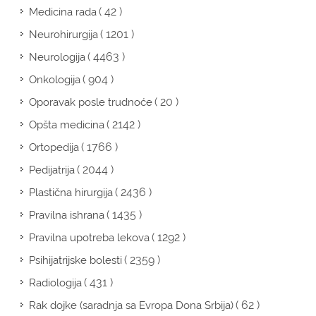
( 42 )
Medicina rada
( 1201 )
Neurohirurgija
( 4463 )
Neurologija
( 904 )
Onkologija
( 20 )
Oporavak posle trudnoće
( 2142 )
Opšta medicina
( 1766 )
Ortopedija
( 2044 )
Pedijatrija
( 2436 )
Plastična hirurgija
( 1435 )
Pravilna ishrana
( 1292 )
Pravilna upotreba lekova
( 2359 )
Psihijatrijske bolesti
( 431 )
Radiologija
( 62 )
Rak dojke (saradnja sa Evropa Dona Srbija)