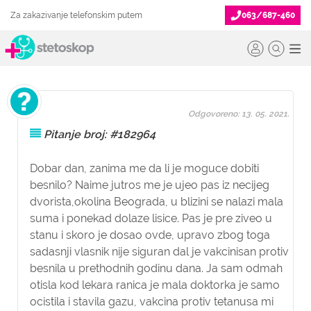
Za zakazivanje telefonskim putem
063/687-460
Odgovoreno: 13. 05. 2021.
Pitanje broj: #182964
Dobar dan, zanima me da li je moguce dobiti
besnilo? Naime jutros me je ujeo pas iz necijeg
dvorista,okolina Beograda, u blizini se nalazi mala
suma i ponekad dolaze lisice. Pas je pre ziveo u
stanu i skoro je dosao ovde, upravo zbog toga
sadasnji vlasnik nije siguran dal je vakcinisan protiv
besnila u prethodnih godinu dana. Ja sam odmah
otisla kod lekara ranica je mala doktorka je samo
ocistila i stavila gazu, vakcina protiv tetanusa mi