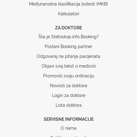
Međunarodna klasifikacija bolesti (MKB)
Kalkulatori
ZA DOKTORE
Šta je Stetoskop.info Booking?
Postani Booking partner
Odgovaraj na pitanja pacijenata
Objavi svoj tekst o medicini
Promoviši svoju ordinaciju
Novosti za doktore
Login za doktore
Lista doktora
SERVISNE INFORMACIJE
O nama