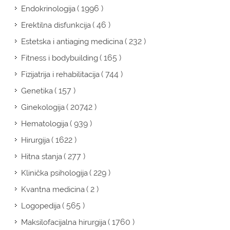
( 1996 )
Endokrinologija
( 46 )
Erektilna disfunkcija
( 232 )
Estetska i antiaging medicina
( 165 )
Fitness i bodybuilding
( 744 )
Fizijatrija i rehabilitacija
( 157 )
Genetika
( 20742 )
Ginekologija
( 939 )
Hematologija
( 1622 )
Hirurgija
( 277 )
Hitna stanja
( 229 )
Klinička psihologija
( 2 )
Kvantna medicina
( 565 )
Logopedija
( 1760 )
Maksilofacijalna hirurgija