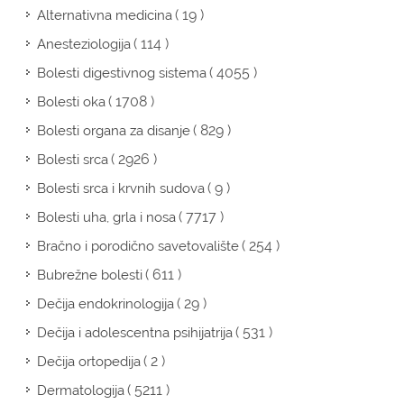
( 19 )
Alternativna medicina
( 114 )
Anesteziologija
( 4055 )
Bolesti digestivnog sistema
( 1708 )
Bolesti oka
( 829 )
Bolesti organa za disanje
( 2926 )
Bolesti srca
( 9 )
Bolesti srca i krvnih sudova
( 7717 )
Bolesti uha, grla i nosa
( 254 )
Bračno i porodično savetovalište
( 611 )
Bubrežne bolesti
( 29 )
Dečija endokrinologija
( 531 )
Dečija i adolescentna psihijatrija
( 2 )
Dečija ortopedija
( 5211 )
Dermatologija