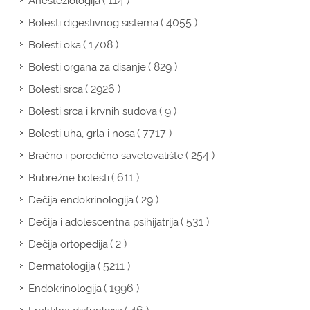
( 114 )
Anesteziologija
( 4055 )
Bolesti digestivnog sistema
( 1708 )
Bolesti oka
( 829 )
Bolesti organa za disanje
( 2926 )
Bolesti srca
( 9 )
Bolesti srca i krvnih sudova
( 7717 )
Bolesti uha, grla i nosa
( 254 )
Bračno i porodično savetovalište
( 611 )
Bubrežne bolesti
( 29 )
Dečija endokrinologija
( 531 )
Dečija i adolescentna psihijatrija
( 2 )
Dečija ortopedija
( 5211 )
Dermatologija
( 1996 )
Endokrinologija