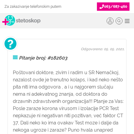
Za zakazivanje telefonskim putem
063/687-460
Odgovoreno: 05. 05. 2021.
Pitanje broj: #182603
Poštovani doktore, zivim i radim u SR Nemačkoj,
nazalost ovde je trenutno kolaps, i kad neko nešto
pita niti ima odgovora , a i u najgorem slučaju
nema ni adekvatnog znanja, od doktora do
drzavnih zdravstvenih organizacija!!! Ptanje za Vas:
Posle zaraze korona virusom i izolacije PCR Test
nepkazuje ni negativan niti pozitivan, već faktor CT
37, Dali neko ko ima ovakav Test moze i dalje da
nekoga ugroze i zaraze? Puno hvala unapred