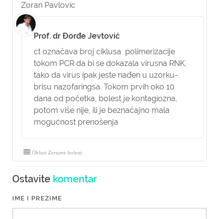
Zoran Pavlovic
Prof. dr Đorđe Jevtović
ct označava broj ciklusa polimerizacije
tokom PCR da bi se dokazala virusna RNK,
tako da virus ipak jeste nađen u uzorku-
brisu nazofaringsa. Tokom prvih oko 10
dana od početka, bolest je kontagiozna,
potom više nije, ili je beznačajno mala
mogućnost prenošenja
Oblast Zarazne bolesti
Ostavite
komentar
IME I PREZIME