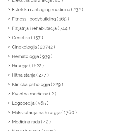
( 46 )
Erektilna disfunkcija
( 232 )
Estetska i antiaging medicina
( 165 )
Fitness i bodybuilding
( 744 )
Fizijatrija i rehabilitacija
( 157 )
Genetika
( 20742 )
Ginekologija
( 939 )
Hematologija
( 1622 )
Hirurgija
( 277 )
Hitna stanja
( 229 )
Klinička psihologija
( 2 )
Kvantna medicina
( 565 )
Logopedija
( 1760 )
Maksilofacijalna hirurgija
( 42 )
Medicina rada