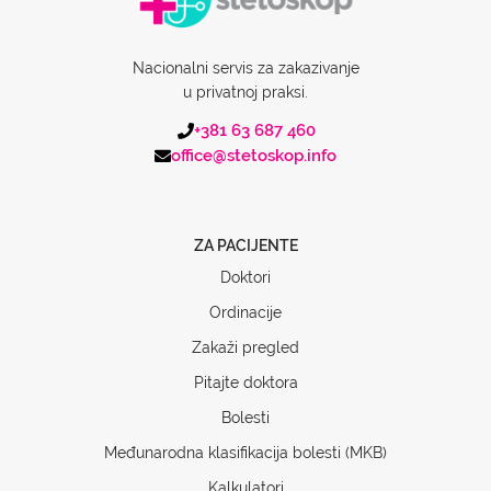
Nacionalni servis za zakazivanje
u privatnoj praksi.
+381 63 687 460
office@stetoskop.info
ZA PACIJENTE
Doktori
Ordinacije
Zakaži pregled
Pitajte doktora
Bolesti
Međunarodna klasifikacija bolesti (MKB)
Kalkulatori