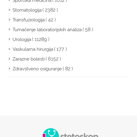
( 1012 )
Sportska medicina
( 2382 )
Stomatologija
( 42 )
Transfuziologija
( 58 )
Tumačenje laboratorijskih analiza
( 11289 )
Urologija
( 177 )
Vaskularna hirurgija
( 6152 )
Zarazne bolesti
( 82 )
Zdravstveno osiguranje