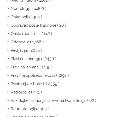
( 1201 )
Neurohirurgija
( 4463 )
Neurologija
( 904 )
Onkologija
( 20 )
Oporavak posle trudnoće
( 2142 )
Opšta medicina
( 1766 )
Ortopedija
( 2044 )
Pedijatrija
( 2436 )
Plastična hirurgija
( 1435 )
Pravilna ishrana
( 1292 )
Pravilna upotreba lekova
( 2359 )
Psihijatrijske bolesti
( 431 )
Radiologija
( 62 )
Rak dojke (saradnja sa Evropa Dona Srbija)
( 400 )
Reumatologija