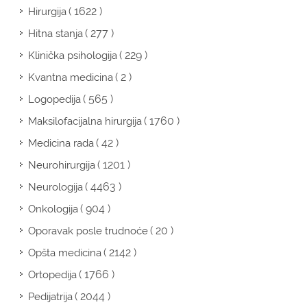
( 1622 )
Hirurgija
( 277 )
Hitna stanja
( 229 )
Klinička psihologija
( 2 )
Kvantna medicina
( 565 )
Logopedija
( 1760 )
Maksilofacijalna hirurgija
( 42 )
Medicina rada
( 1201 )
Neurohirurgija
( 4463 )
Neurologija
( 904 )
Onkologija
( 20 )
Oporavak posle trudnoće
( 2142 )
Opšta medicina
( 1766 )
Ortopedija
( 2044 )
Pedijatrija