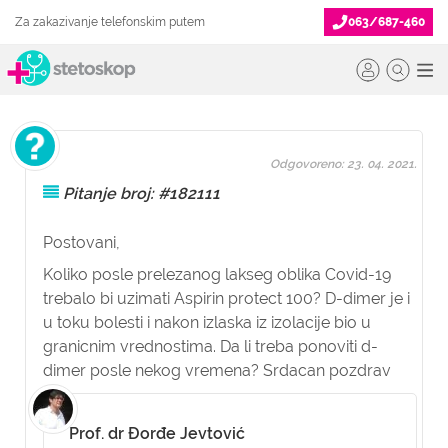
Za zakazivanje telefonskim putem
063/687-460
Odgovoreno: 23. 04. 2021.
Pitanje broj: #182111
Postovani,
Koliko posle prelezanog lakseg oblika Covid-19
trebalo bi uzimati Aspirin protect 100? D-dimer je i
u toku bolesti i nakon izlaska iz izolacije bio u
granicnim vrednostima. Da li treba ponoviti d-
dimer posle nekog vremena? Srdacan pozdrav
Prof. dr Đorđe Jevtović