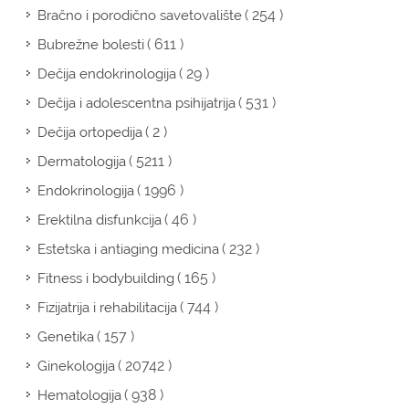
( 254 )
Bračno i porodično savetovalište
( 611 )
Bubrežne bolesti
( 29 )
Dečija endokrinologija
( 531 )
Dečija i adolescentna psihijatrija
( 2 )
Dečija ortopedija
( 5211 )
Dermatologija
( 1996 )
Endokrinologija
( 46 )
Erektilna disfunkcija
( 232 )
Estetska i antiaging medicina
( 165 )
Fitness i bodybuilding
( 744 )
Fizijatrija i rehabilitacija
( 157 )
Genetika
( 20742 )
Ginekologija
( 938 )
Hematologija