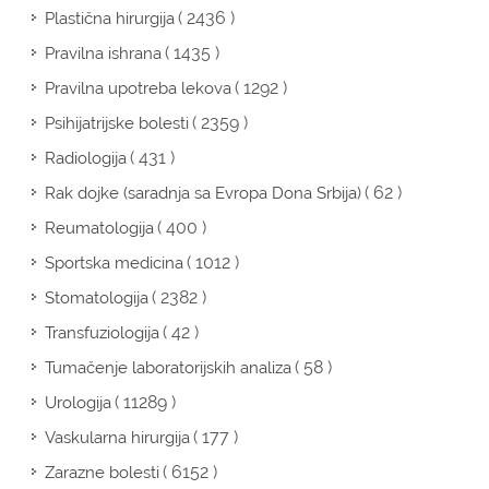
( 2436 )
Plastična hirurgija
( 1435 )
Pravilna ishrana
( 1292 )
Pravilna upotreba lekova
( 2359 )
Psihijatrijske bolesti
( 431 )
Radiologija
( 62 )
Rak dojke (saradnja sa Evropa Dona Srbija)
( 400 )
Reumatologija
( 1012 )
Sportska medicina
( 2382 )
Stomatologija
( 42 )
Transfuziologija
( 58 )
Tumačenje laboratorijskih analiza
( 11289 )
Urologija
( 177 )
Vaskularna hirurgija
( 6152 )
Zarazne bolesti