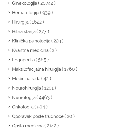
( 20742 )
Ginekologija
( 939 )
Hematologija
( 1622 )
Hirurgija
( 277 )
Hitna stanja
( 229 )
Klinička psihologija
( 2 )
Kvantna medicina
( 565 )
Logopedija
( 1760 )
Maksilofacijalna hirurgija
( 42 )
Medicina rada
( 1201 )
Neurohirurgija
( 4463 )
Neurologija
( 904 )
Onkologija
( 20 )
Oporavak posle trudnoće
( 2142 )
Opšta medicina