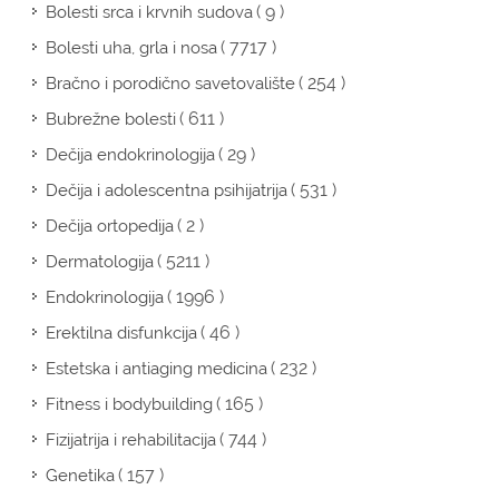
( 9 )
Bolesti srca i krvnih sudova
( 7717 )
Bolesti uha, grla i nosa
( 254 )
Bračno i porodično savetovalište
( 611 )
Bubrežne bolesti
( 29 )
Dečija endokrinologija
( 531 )
Dečija i adolescentna psihijatrija
( 2 )
Dečija ortopedija
( 5211 )
Dermatologija
( 1996 )
Endokrinologija
( 46 )
Erektilna disfunkcija
( 232 )
Estetska i antiaging medicina
( 165 )
Fitness i bodybuilding
( 744 )
Fizijatrija i rehabilitacija
( 157 )
Genetika