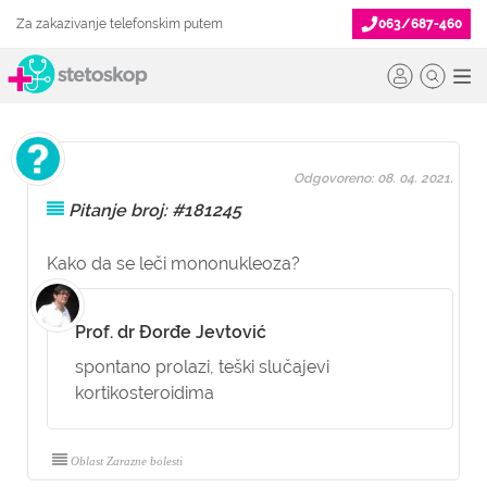
Za zakazivanje telefonskim putem
063/687-460
Odgovoreno: 08. 04. 2021.
Pitanje broj: #181245
Kako da se leči mononukleoza?
Prof. dr Đorđe Jevtović
spontano prolazi, teški slučajevi
kortikosteroidima
Oblast Zarazne bolesti