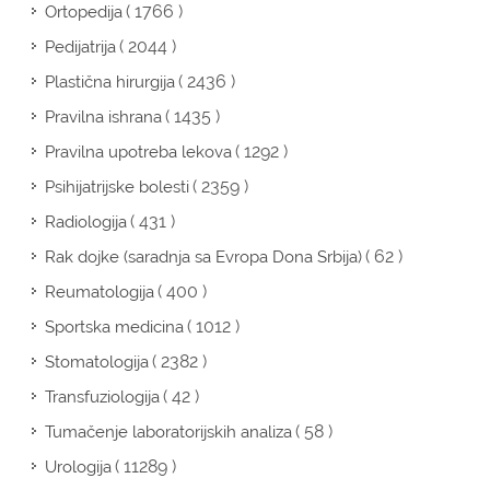
( 1766 )
Ortopedija
( 2044 )
Pedijatrija
( 2436 )
Plastična hirurgija
( 1435 )
Pravilna ishrana
( 1292 )
Pravilna upotreba lekova
( 2359 )
Psihijatrijske bolesti
( 431 )
Radiologija
( 62 )
Rak dojke (saradnja sa Evropa Dona Srbija)
( 400 )
Reumatologija
( 1012 )
Sportska medicina
( 2382 )
Stomatologija
( 42 )
Transfuziologija
( 58 )
Tumačenje laboratorijskih analiza
( 11289 )
Urologija