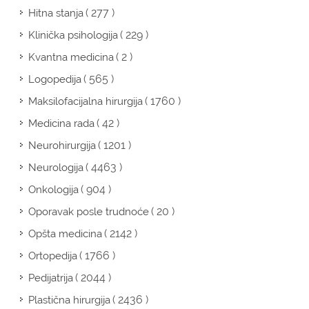
( 277 )
Hitna stanja
( 229 )
Klinička psihologija
( 2 )
Kvantna medicina
( 565 )
Logopedija
( 1760 )
Maksilofacijalna hirurgija
( 42 )
Medicina rada
( 1201 )
Neurohirurgija
( 4463 )
Neurologija
( 904 )
Onkologija
( 20 )
Oporavak posle trudnoće
( 2142 )
Opšta medicina
( 1766 )
Ortopedija
( 2044 )
Pedijatrija
( 2436 )
Plastična hirurgija