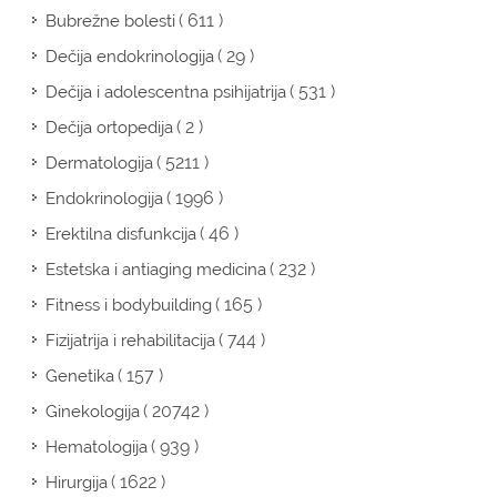
( 611 )
Bubrežne bolesti
( 29 )
Dečija endokrinologija
( 531 )
Dečija i adolescentna psihijatrija
( 2 )
Dečija ortopedija
( 5211 )
Dermatologija
( 1996 )
Endokrinologija
( 46 )
Erektilna disfunkcija
( 232 )
Estetska i antiaging medicina
( 165 )
Fitness i bodybuilding
( 744 )
Fizijatrija i rehabilitacija
( 157 )
Genetika
( 20742 )
Ginekologija
( 939 )
Hematologija
( 1622 )
Hirurgija