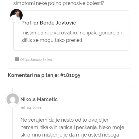
simptomi neke polno prenosive bolesti?
Prof. dr Đorđe Jevtović
mislim da nije verovatno, no ipak, gonoreja i
sifilis se mogu tako preneti
Oblast Zarazne bolesti
Komentari na pitanje: #181095
Nikola Marcetic
06. 04. 2021.
Ne verujem da je nesto od to dvoje jer
nemam nikakvih ranica i peckanja. Neko moje
skromno misljenje je da mi je usled necega