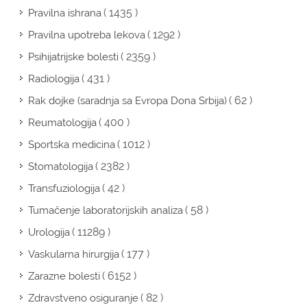
( 1435 )
Pravilna ishrana
( 1292 )
Pravilna upotreba lekova
( 2359 )
Psihijatrijske bolesti
( 431 )
Radiologija
( 62 )
Rak dojke (saradnja sa Evropa Dona Srbija)
( 400 )
Reumatologija
( 1012 )
Sportska medicina
( 2382 )
Stomatologija
( 42 )
Transfuziologija
( 58 )
Tumačenje laboratorijskih analiza
( 11289 )
Urologija
( 177 )
Vaskularna hirurgija
( 6152 )
Zarazne bolesti
( 82 )
Zdravstveno osiguranje