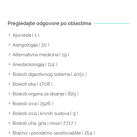
Pregledajte odgovore po oblastima
( 1 )
Ajurveda
( 30 )
Alergologija
( 19 )
Alternativna medicina
( 114 )
Anesteziologija
( 4051 )
Bolesti digestivnog sistema
( 1708 )
Bolesti oka
( 829 )
Bolesti organa za disanje
( 2926 )
Bolesti srca
( 9 )
Bolesti srca i krvnih sudova
( 7717 )
Bolesti uha, grla i nosa
( 254 )
Bračno i porodično savetovalište