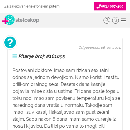
Za zakazivanje telefonskim putem
063/687-460
Odgovoreno: 06. 04. 2021.
Pitanje broj: #181095
Postovani doktore, imao sam rizican sexualni
odnos sa jednom devojkom. Nismo koristili zastitu
prilikom oralnog sexa. Desetak dana kasnije
pojavila mi se cista u ustima. Tri dana posle toga u
toku noci imao sam povisenu temperaturu koja se
narednog dana vratila u normalu. Takodje sam
imao i suv kasalj i iskasljavao sam gust zeleni
slajm. Sada nakon 6 dana imam samo curenje iz
nosa i kijavicu. Da li bi po vama to mogli biti