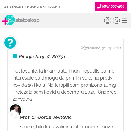
Za zakazivanje telefonskim putem
063/687-460
Odgovoreno: 31. 03. 2021.
Pitanje broj: #180751
Poštovanje, ja imam auto imuni hepatitis pa me
interesuje da li mogu da primim vakcinu protiv
kovida 19 i koju. Na terapiji sam pronizona 10mg.
Preležala sam kovid u decembru 2020. Unapred
zahvalna
Prof. dr Đorđe Jevtović
smete, bilo koju vakcinu, ali pronizon može