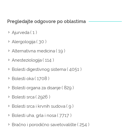
Pregledajte odgovore po oblastima
( 1 )
Ajurveda
( 30 )
Alergologija
( 19 )
Alternativna medicina
( 114 )
Anesteziologija
( 4051 )
Bolesti digestivnog sistema
( 1708 )
Bolesti oka
( 829 )
Bolesti organa za disanje
( 2926 )
Bolesti srca
( 9 )
Bolesti srca i krvnih sudova
( 7717 )
Bolesti uha, grla i nosa
( 254 )
Bračno i porodično savetovalište