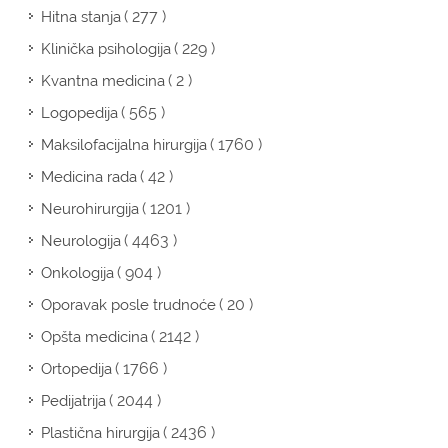
( 277 )
Hitna stanja
( 229 )
Klinička psihologija
( 2 )
Kvantna medicina
( 565 )
Logopedija
( 1760 )
Maksilofacijalna hirurgija
( 42 )
Medicina rada
( 1201 )
Neurohirurgija
( 4463 )
Neurologija
( 904 )
Onkologija
( 20 )
Oporavak posle trudnoće
( 2142 )
Opšta medicina
( 1766 )
Ortopedija
( 2044 )
Pedijatrija
( 2436 )
Plastična hirurgija