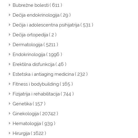
( 611 )
Bubrežne bolesti
( 29 )
Dečija endokrinologija
( 531 )
Dečija i adolescentna psihijatrija
( 2 )
Dečija ortopedija
( 5211 )
Dermatologija
( 1996 )
Endokrinologija
( 46 )
Erektilna disfunkcija
( 232 )
Estetska i antiaging medicina
( 165 )
Fitness i bodybuilding
( 744 )
Fizijatrija i rehabilitacija
( 157 )
Genetika
( 20742 )
Ginekologija
( 939 )
Hematologija
( 1622 )
Hirurgija