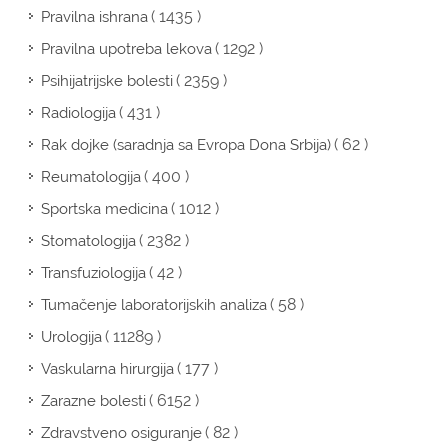
( 1435 )
Pravilna ishrana
( 1292 )
Pravilna upotreba lekova
( 2359 )
Psihijatrijske bolesti
( 431 )
Radiologija
( 62 )
Rak dojke (saradnja sa Evropa Dona Srbija)
( 400 )
Reumatologija
( 1012 )
Sportska medicina
( 2382 )
Stomatologija
( 42 )
Transfuziologija
( 58 )
Tumačenje laboratorijskih analiza
( 11289 )
Urologija
( 177 )
Vaskularna hirurgija
( 6152 )
Zarazne bolesti
( 82 )
Zdravstveno osiguranje