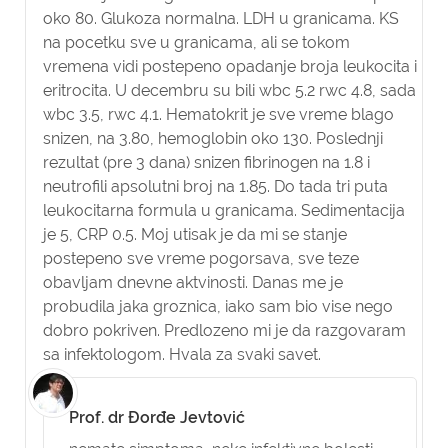
oko 80. Glukoza normalna. LDH u granicama. KS
na pocetku sve u granicama, ali se tokom
vremena vidi postepeno opadanje broja leukocita i
eritrocita. U decembru su bili wbc 5.2 rwc 4.8, sada
wbc 3.5, rwc 4.1. Hematokrit je sve vreme blago
snizen, na 3.80, hemoglobin oko 130. Poslednji
rezultat (pre 3 dana) snizen fibrinogen na 1.8 i
neutrofili apsolutni broj na 1.85. Do tada tri puta
leukocitarna formula u granicama. Sedimentacija
je 5, CRP 0.5. Moj utisak je da mi se stanje
postepeno sve vreme pogorsava, sve teze
obavljam dnevne aktvinosti. Danas me je
probudila jaka groznica, iako sam bio vise nego
dobro pokriven. Predlozeno mi je da razgovaram
sa infektologom. Hvala za svaki savet.
Prof. dr Đorđe Jevtović