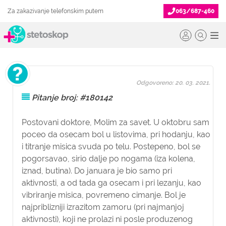
Za zakazivanje telefonskim putem
063/687-460
Odgovoreno: 20. 03. 2021.
Pitanje broj: #180142
Postovani doktore, Molim za savet. U oktobru sam
poceo da osecam bol u listovima, pri hodanju, kao
i titranje misica svuda po telu. Postepeno, bol se
pogorsavao, sirio dalje po nogama (iza kolena,
iznad, butina). Do januara je bio samo pri
aktivnosti, a od tada ga osecam i pri lezanju, kao
vibriranje misica, povremeno cimanje. Bol je
najpriblizniji izrazitom zamoru (pri najmanjoj
aktivnosti), koji ne prolazi ni posle produzenog