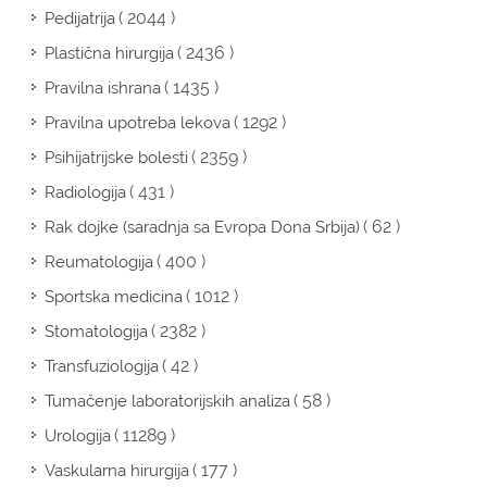
( 2044 )
Pedijatrija
( 2436 )
Plastična hirurgija
( 1435 )
Pravilna ishrana
( 1292 )
Pravilna upotreba lekova
( 2359 )
Psihijatrijske bolesti
( 431 )
Radiologija
( 62 )
Rak dojke (saradnja sa Evropa Dona Srbija)
( 400 )
Reumatologija
( 1012 )
Sportska medicina
( 2382 )
Stomatologija
( 42 )
Transfuziologija
( 58 )
Tumačenje laboratorijskih analiza
( 11289 )
Urologija
( 177 )
Vaskularna hirurgija