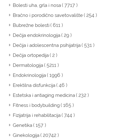
( 7717 )
Bolesti uha, grla i nosa
( 254 )
Bračno i porodično savetovalište
( 611 )
Bubrežne bolesti
( 29 )
Dečija endokrinologija
( 531 )
Dečija i adolescentna psihijatrija
( 2 )
Dečija ortopedija
( 5211 )
Dermatologija
( 1996 )
Endokrinologija
( 46 )
Erektilna disfunkcija
( 232 )
Estetska i antiaging medicina
( 165 )
Fitness i bodybuilding
( 744 )
Fizijatrija i rehabilitacija
( 157 )
Genetika
( 20742 )
Ginekologija