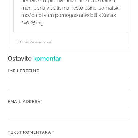
nemate simptoma neke infektivne bolesti,
meni ponajviše liči na nešto psiho-somatski,
možda bi vam pomogao anksiolitik Xanax
2x0,25mg
Oblast Zarazne bolesti
Ostavite
komentar
IME I PREZIME
EMAIL ADRESA*
TEKST KOMENTARA *