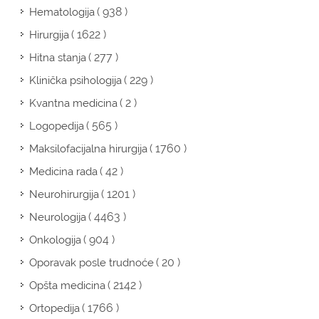
( 938 )
Hematologija
( 1622 )
Hirurgija
( 277 )
Hitna stanja
( 229 )
Klinička psihologija
( 2 )
Kvantna medicina
( 565 )
Logopedija
( 1760 )
Maksilofacijalna hirurgija
( 42 )
Medicina rada
( 1201 )
Neurohirurgija
( 4463 )
Neurologija
( 904 )
Onkologija
( 20 )
Oporavak posle trudnoće
( 2142 )
Opšta medicina
( 1766 )
Ortopedija