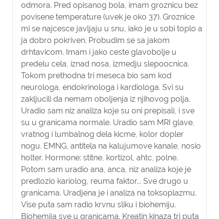
odmora. Pred opisanog bola, imam groznicu bez
povisene temperature (uvek je oko 37). Groznice
mi se najcesce javljaju u snu, iako je u sobi toplo a
ja dobro pokriven. Probudim se sa jakom
drhtavicom. Imam i jako ceste glavobolje u
predelu cela, iznad nosa, izmedju slepoocnica.
Tokom prethodna tri meseca bio sam kod
neurologa, endokrinologa i kardiologa. Svi su
zakljucili da nemam oboljenja iz njihovog polja.
Uradio sam niz analiza koje su oni prepisali, i sve
su u granicama normale. Uradio sam MRI glave,
vratnog i lumbalnog dela kicme, kolor dopler
nogu. EMNG, antitela na kalujumove kanale, nosio
holter. Hormone: stitne, kortizol, ahtc, polne.
Potom sam uradio ana, anca, niz analiza koje je
predlozio kariolog, reuma faktor... Sve drugo u
granicama. Uradjena je i analiza na toksoplazmu.
Vise puta sam radio krvnu sliku i biohemiju.
Biohemija sve u granicama. Kreatin kinaza tri puta