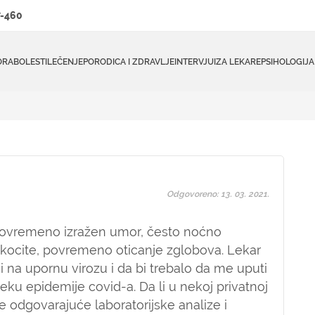
-460
ORA
BOLESTI
LEČENJE
PORODICA I ZDRAVLJE
INTERVJUI
ZA LEKARE
PSIHOLOGIJA
Odgovoreno: 13. 03. 2021.
povremeno izražen umor, često noćno
kocite, povremeno oticanje zglobova. Lekar
či na upornu virozu i da bi trebalo da me uputi
 jeku epidemije covid-a. Da li u nekoj privatnoj
 odgovarajuće laboratorijske analize i