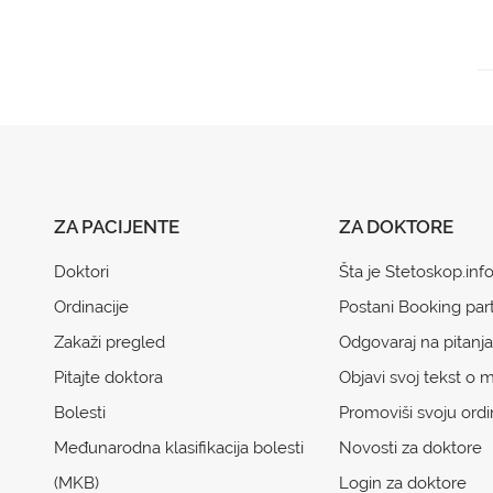
ZA PACIJENTE
ZA DOKTORE
Doktori
Šta je Stetoskop.inf
Ordinacije
Postani Booking par
Zakaži pregled
Odgovaraj na pitanja
Pitajte doktora
Objavi svoj tekst o m
Bolesti
Promoviši svoju ordi
Međunarodna klasifikacija bolesti
Novosti za doktore
(MKB)
Login za doktore