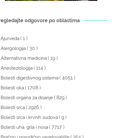
regledajte odgovore po oblastima
( 1 )
Ajurveda
( 30 )
Alergologija
( 19 )
Alternativna medicina
( 114 )
Anesteziologija
( 4051 )
Bolesti digestivnog sistema
( 1708 )
Bolesti oka
( 829 )
Bolesti organa za disanje
( 2926 )
Bolesti srca
( 9 )
Bolesti srca i krvnih sudova
( 7717 )
Bolesti uha, grla i nosa
( 254 )
Bračno i porodično savetovalište