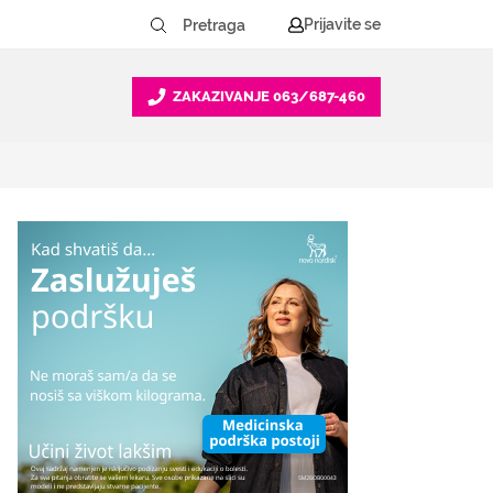
Prijavite se
ZAKAZIVANJE
063/687-460