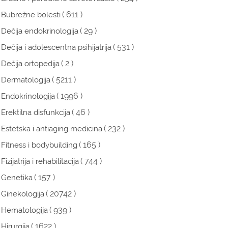
( 611 )
Bubrežne bolesti
( 29 )
Dečija endokrinologija
( 531 )
Dečija i adolescentna psihijatrija
( 2 )
Dečija ortopedija
( 5211 )
Dermatologija
( 1996 )
Endokrinologija
( 46 )
Erektilna disfunkcija
( 232 )
Estetska i antiaging medicina
( 165 )
Fitness i bodybuilding
( 744 )
Fizijatrija i rehabilitacija
( 157 )
Genetika
( 20742 )
Ginekologija
( 939 )
Hematologija
( 1622 )
Hirurgija