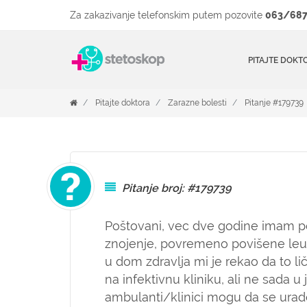
Za zakazivanje telefonskim putem pozovite
063/687
PITAJTE DOKT
Pitajte doktora
Zarazne bolesti
Pitanje #179739
Pitanje broj: #179739
Poštovani, vec dve godine imam 
znojenje, povremeno povišene leu
u dom zdravlja mi je rekao da to li
na infektivnu kliniku, ali ne sada u
ambulanti/klinici mogu da se urade