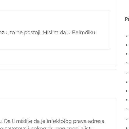
P
ozu, to ne postoji. MIslim da u Belmdiku
Da li mislite da je infektolog prava adresa
ste savetovsli nekog drugog specijalistu.