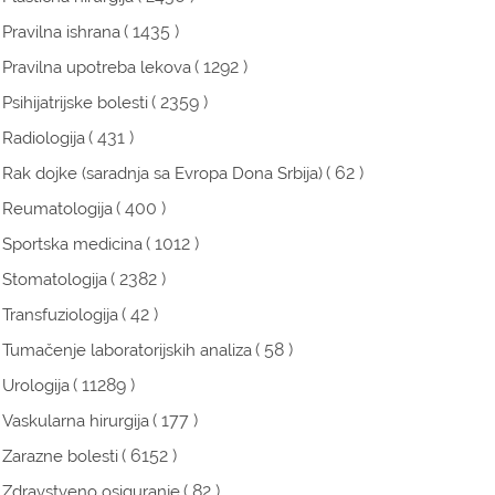
( 1435 )
Pravilna ishrana
( 1292 )
Pravilna upotreba lekova
( 2359 )
Psihijatrijske bolesti
( 431 )
Radiologija
( 62 )
Rak dojke (saradnja sa Evropa Dona Srbija)
( 400 )
Reumatologija
( 1012 )
Sportska medicina
( 2382 )
Stomatologija
( 42 )
Transfuziologija
( 58 )
Tumačenje laboratorijskih analiza
( 11289 )
Urologija
( 177 )
Vaskularna hirurgija
( 6152 )
Zarazne bolesti
( 82 )
Zdravstveno osiguranje