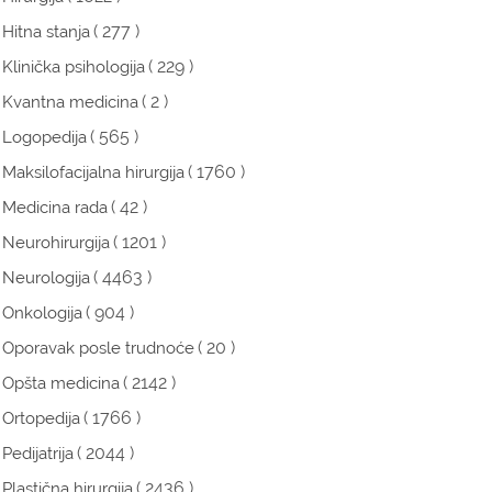
( 277 )
Hitna stanja
( 229 )
Klinička psihologija
( 2 )
Kvantna medicina
( 565 )
Logopedija
( 1760 )
Maksilofacijalna hirurgija
( 42 )
Medicina rada
( 1201 )
Neurohirurgija
( 4463 )
Neurologija
( 904 )
Onkologija
( 20 )
Oporavak posle trudnoće
( 2142 )
Opšta medicina
( 1766 )
Ortopedija
( 2044 )
Pedijatrija
( 2436 )
Plastična hirurgija