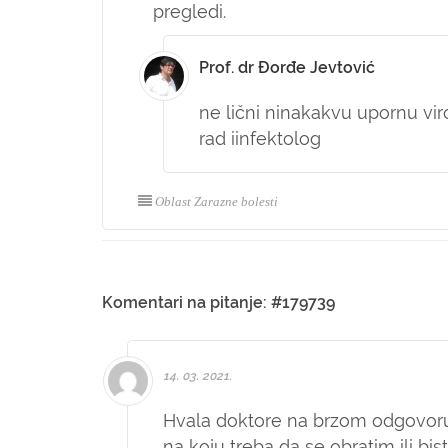
pregledi.
Prof. dr Đorđe Jevtović
ne lični ninakakvu upornu vir
rad iinfektolog
Oblast Zarazne bolesti
Komentari na pitanje: #179739
14. 03. 2021.
Hvala doktore na brzom odgovoru. 
na koju treba da se obratim ili bi