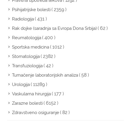
( 1292 )
Pravilna upotreba lekova
( 2359 )
Psihijatrijske bolesti
( 431 )
Radiologija
( 62 )
Rak dojke (saradnja sa Evropa Dona Srbija)
( 400 )
Reumatologija
( 1012 )
Sportska medicina
( 2382 )
Stomatologija
( 42 )
Transfuziologija
( 58 )
Tumačenje laboratorijskih analiza
( 11289 )
Urologija
( 177 )
Vaskularna hirurgija
( 6152 )
Zarazne bolesti
( 82 )
Zdravstveno osiguranje