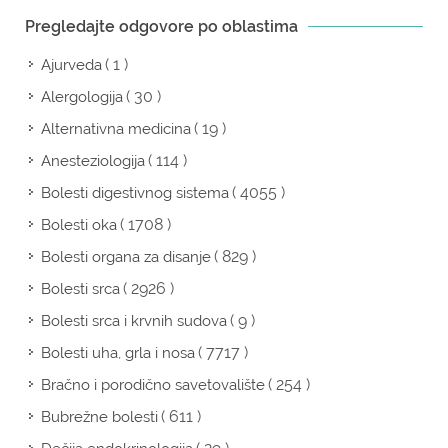
Pregledajte odgovore po oblastima
( 1 )
Ajurveda
( 30 )
Alergologija
( 19 )
Alternativna medicina
( 114 )
Anesteziologija
( 4055 )
Bolesti digestivnog sistema
( 1708 )
Bolesti oka
( 829 )
Bolesti organa za disanje
( 2926 )
Bolesti srca
( 9 )
Bolesti srca i krvnih sudova
( 7717 )
Bolesti uha, grla i nosa
( 254 )
Bračno i porodično savetovalište
( 611 )
Bubrežne bolesti