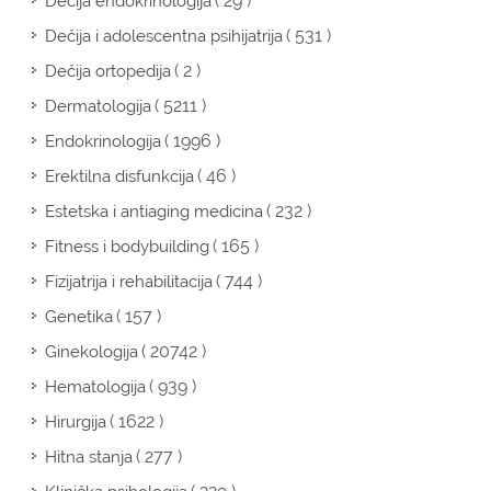
( 29 )
Dečija endokrinologija
( 531 )
Dečija i adolescentna psihijatrija
( 2 )
Dečija ortopedija
( 5211 )
Dermatologija
( 1996 )
Endokrinologija
( 46 )
Erektilna disfunkcija
( 232 )
Estetska i antiaging medicina
( 165 )
Fitness i bodybuilding
( 744 )
Fizijatrija i rehabilitacija
( 157 )
Genetika
( 20742 )
Ginekologija
( 939 )
Hematologija
( 1622 )
Hirurgija
( 277 )
Hitna stanja