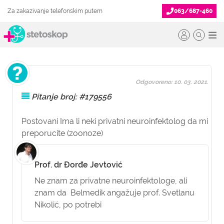
Za zakazivanje telefonskim putem
063/687-460
Odgovoreno: 10. 03. 2021.
Pitanje broj: #179556
Postovani Ima li neki privatni neuroinfektolog da mi
preporucite (zoonoze)
Prof. dr Đorđe Jevtović
Ne znam za privatne neuroinfektologe, ali
znam da Belmedik angažuje prof. Svetlanu
Nikolić, po potrebi