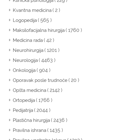
( 229 )
Klinička psihologija
( 2 )
Kvantna medicina
( 565 )
Logopedija
( 1760 )
Maksilofacijalna hirurgija
( 42 )
Medicina rada
( 1201 )
Neurohirurgija
( 4463 )
Neurologija
( 904 )
Onkologija
( 20 )
Oporavak posle trudnoće
( 2142 )
Opšta medicina
( 1766 )
Ortopedija
( 2044 )
Pedijatrija
( 2436 )
Plastična hirurgija
( 1435 )
Pravilna ishrana