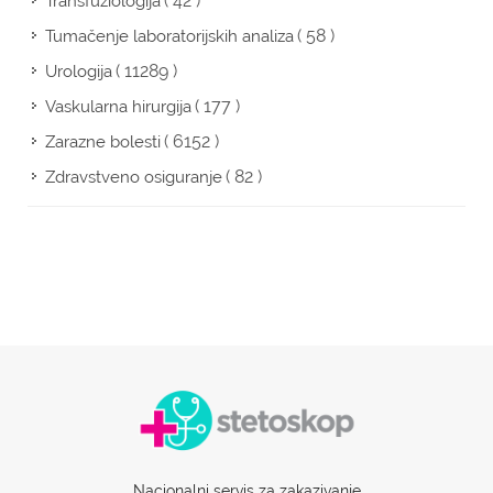
( 42 )
Transfuziologija
( 58 )
Tumačenje laboratorijskih analiza
( 11289 )
Urologija
( 177 )
Vaskularna hirurgija
( 6152 )
Zarazne bolesti
( 82 )
Zdravstveno osiguranje
Nacionalni servis za zakazivanje