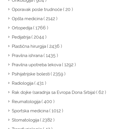
( 904 )
Onkologija
( 20 )
Oporavak posle trudnoće
( 2142 )
Opšta medicina
( 1766 )
Ortopedija
( 2044 )
Pedijatrija
( 2436 )
Plastična hirurgija
( 1435 )
Pravilna ishrana
( 1292 )
Pravilna upotreba lekova
( 2359 )
Psihijatrijske bolesti
( 431 )
Radiologija
( 62 )
Rak dojke (saradnja sa Evropa Dona Srbija)
( 400 )
Reumatologija
( 1012 )
Sportska medicina
( 2382 )
Stomatologija