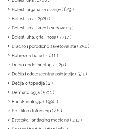
( 1708 )
Bolesti oka
( 829 )
Bolesti organa za disanje
( 2926 )
Bolesti srca
( 9 )
Bolesti srca i krvnih sudova
( 7717 )
Bolesti uha, grla i nosa
( 254 )
Bračno i porodično savetovalište
( 611 )
Bubrežne bolesti
( 29 )
Dečija endokrinologija
( 531 )
Dečija i adolescentna psihijatrija
( 2 )
Dečija ortopedija
( 5211 )
Dermatologija
( 1996 )
Endokrinologija
( 46 )
Erektilna disfunkcija
( 232 )
Estetska i antiaging medicina