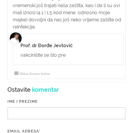
vremenski još trajati naša zaštita, kao i da li su ovi
mali iznosi (4.1 i 1.5 kod mene, odnosno moje
majke) dovoljni da nas još neko vrijeme zaštite od
reinfekcije.
Prof. dr Đorđe Jevtović
vakcinišite se što pre
Oblast Zarazne bolesti
Ostavite
komentar
IME I PREZIME
EMAIL ADRESA*