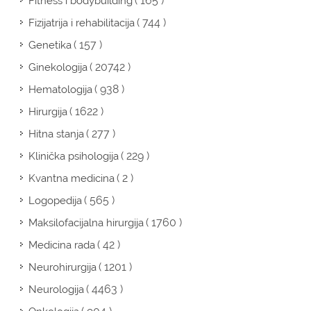
( 165 )
Fitness i bodybuilding
( 744 )
Fizijatrija i rehabilitacija
( 157 )
Genetika
( 20742 )
Ginekologija
( 938 )
Hematologija
( 1622 )
Hirurgija
( 277 )
Hitna stanja
( 229 )
Klinička psihologija
( 2 )
Kvantna medicina
( 565 )
Logopedija
( 1760 )
Maksilofacijalna hirurgija
( 42 )
Medicina rada
( 1201 )
Neurohirurgija
( 4463 )
Neurologija