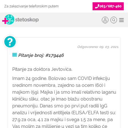
Za zakazivanje telefonskim putem
063/687-460
Odgovoreno: 09. 03. 2021.
Pitanje broj: #179446
Pitanje za doktora Jevtovića.
Imam 24 godine. Bolovao sam COVID infekciju
sredinom novembra, zajedno sa ocem (60) i
majkom (59). Majka i ja smo imali relativno laganu
kliničku sliku, otac je imao blažu obostranu
pneumoniju. Danas smo po prvi put radili IgG
analizu i vrijednosti antitijela (ELISA/ELFA test) su:
27.9 za oca, 4.1 za majku i svega 1.5 za mene, pa
Vas molim za mišljenje u vezi sa tim koliko će