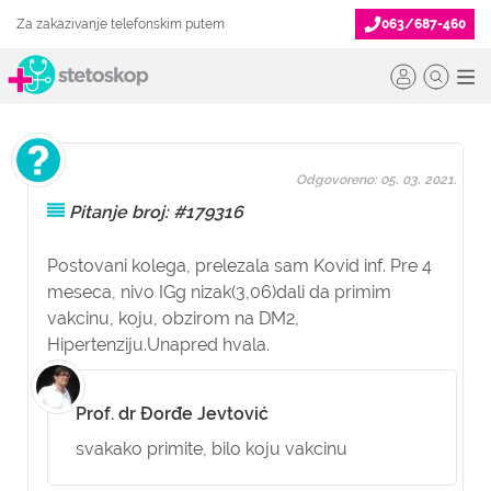
Za zakazivanje telefonskim putem
063/687-460
Odgovoreno: 05. 03. 2021.
Pitanje broj: #179316
Postovani kolega, prelezala sam Kovid inf. Pre 4
meseca, nivo IGg nizak(3,06)dali da primim
vakcinu, koju, obzirom na DM2,
Hipertenziju.Unapred hvala.
Prof. dr Đorđe Jevtović
svakako primite, bilo koju vakcinu