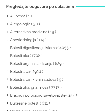
Pregledajte odgovore po oblastima
( 1 )
Ajurveda
( 30 )
Alergologija
( 19 )
Alternativna medicina
( 114 )
Anesteziologija
( 4055 )
Bolesti digestivnog sistema
( 1708 )
Bolesti oka
( 829 )
Bolesti organa za disanje
( 2926 )
Bolesti srca
( 9 )
Bolesti srca i krvnih sudova
( 7717 )
Bolesti uha, grla i nosa
( 254 )
Bračno i porodično savetovalište
( 611 )
Bubrežne bolesti