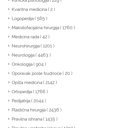
( 229 )
Klinička psihologija
( 2 )
Kvantna medicina
( 565 )
Logopedija
( 1760 )
Maksilofacijalna hirurgija
( 42 )
Medicina rada
( 1201 )
Neurohirurgija
( 4463 )
Neurologija
( 904 )
Onkologija
( 20 )
Oporavak posle trudnoće
( 2142 )
Opšta medicina
( 1766 )
Ortopedija
( 2044 )
Pedijatrija
( 2436 )
Plastična hirurgija
( 1435 )
Pravilna ishrana