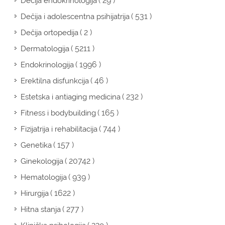
( 29 )
Dečija endokrinologija
( 531 )
Dečija i adolescentna psihijatrija
( 2 )
Dečija ortopedija
( 5211 )
Dermatologija
( 1996 )
Endokrinologija
( 46 )
Erektilna disfunkcija
( 232 )
Estetska i antiaging medicina
( 165 )
Fitness i bodybuilding
( 744 )
Fizijatrija i rehabilitacija
( 157 )
Genetika
( 20742 )
Ginekologija
( 939 )
Hematologija
( 1622 )
Hirurgija
( 277 )
Hitna stanja