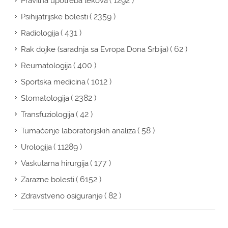
( 1292 )
Pravilna upotreba lekova
( 2359 )
Psihijatrijske bolesti
( 431 )
Radiologija
( 62 )
Rak dojke (saradnja sa Evropa Dona Srbija)
( 400 )
Reumatologija
( 1012 )
Sportska medicina
( 2382 )
Stomatologija
( 42 )
Transfuziologija
( 58 )
Tumačenje laboratorijskih analiza
( 11289 )
Urologija
( 177 )
Vaskularna hirurgija
( 6152 )
Zarazne bolesti
( 82 )
Zdravstveno osiguranje