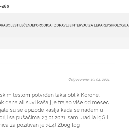
-460
ORA
BOLESTI
LEČENJE
PORODICA I ZDRAVLJE
INTERVJUI
ZA LEKARE
PSIHOLOGIJA
Odgovoreno: 19. 02. 2021.
enskim testom potvrđen lakši oblik Korone.
k dana ali suvi kašalj je trajao više od mesec
ljale su se epizode kašlja kada se nađem u
riji sa pušačima. 23.01.2021. sam uradila igG i
nica za pozitivan je >1.4) Zbog tog