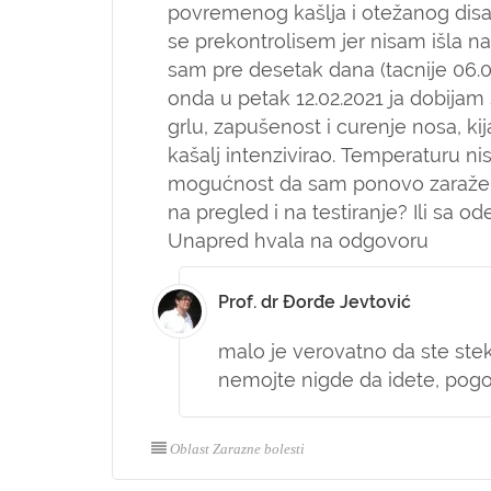
povremenog kašlja i otežanog disa
se prekontrolisem jer nisam išla 
sam pre desetak dana (tacnije 06.
onda u petak 12.02.2021 ja dobija
grlu, zapušenost i curenje nosa, ki
kašalj intenzivirao. Temperaturu nis
mogućnost da sam ponovo zaražen
na pregled i na testiranje? Ili sa 
Unapred hvala na odgovoru
Prof. dr Đorđe Jevtović
malo je verovatno da ste stekl
nemojte nigde da idete, pog
Oblast Zarazne bolesti