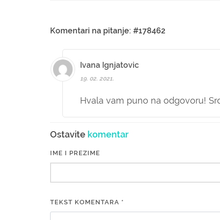
Komentari na pitanje: #178462
Ivana Ignjatovic
19. 02. 2021.
Hvala vam puno na odgovoru! Sr
Ostavite
komentar
IME I PREZIME
TEKST KOMENTARA *