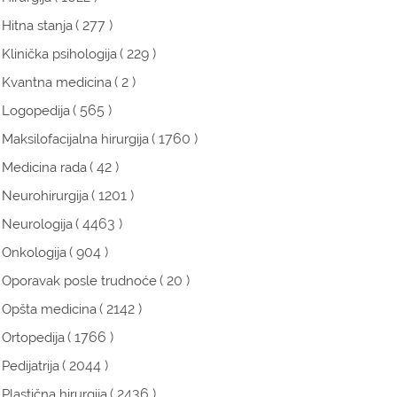
( 277 )
Hitna stanja
( 229 )
Klinička psihologija
( 2 )
Kvantna medicina
( 565 )
Logopedija
( 1760 )
Maksilofacijalna hirurgija
( 42 )
Medicina rada
( 1201 )
Neurohirurgija
( 4463 )
Neurologija
( 904 )
Onkologija
( 20 )
Oporavak posle trudnoće
( 2142 )
Opšta medicina
( 1766 )
Ortopedija
( 2044 )
Pedijatrija
( 2436 )
Plastična hirurgija