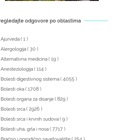
regledajte odgovore po oblastima
( 1 )
Ajurveda
( 30 )
Alergologija
( 19 )
Alternativna medicina
( 114 )
Anesteziologija
( 4055 )
Bolesti digestivnog sistema
( 1708 )
Bolesti oka
( 829 )
Bolesti organa za disanje
( 2926 )
Bolesti srca
( 9 )
Bolesti srca i krvnih sudova
( 7717 )
Bolesti uha, grla i nosa
( 254 )
Bračno i porodično savetovalište