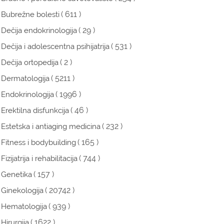
( 611 )
Bubrežne bolesti
( 29 )
Dečija endokrinologija
( 531 )
Dečija i adolescentna psihijatrija
( 2 )
Dečija ortopedija
( 5211 )
Dermatologija
( 1996 )
Endokrinologija
( 46 )
Erektilna disfunkcija
( 232 )
Estetska i antiaging medicina
( 165 )
Fitness i bodybuilding
( 744 )
Fizijatrija i rehabilitacija
( 157 )
Genetika
( 20742 )
Ginekologija
( 939 )
Hematologija
( 1622 )
Hirurgija