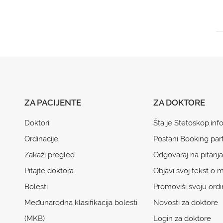
ZA PACIJENTE
ZA DOKTORE
Doktori
Šta je Stetoskop.inf
Ordinacije
Postani Booking par
Zakaži pregled
Odgovaraj na pitanja
Pitajte doktora
Objavi svoj tekst o m
Bolesti
Promoviši svoju ordi
Međunarodna klasifikacija bolesti
Novosti za doktore
(MKB)
Login za doktore