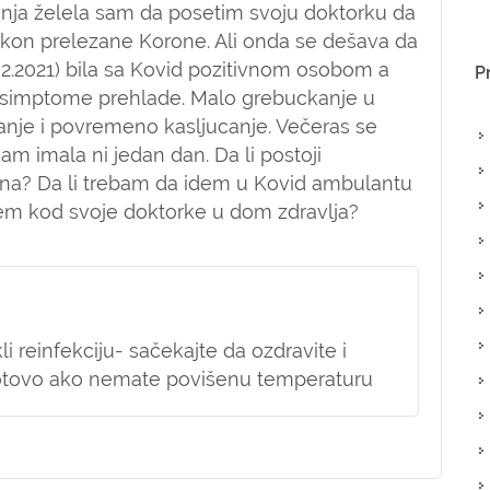
nja želela sam da posetim svoju doktorku da
nakon prelezane Korone. Ali onda se dešava da
02.2021) bila sa Kovid pozitivnom osobom a
P
m simptome prehlade. Malo grebuckanje u
janje i povremeno kasljucanje. Večeras se
am imala ni jedan dan. Da li postoji
a? Da li trebam da idem u Kovid ambulantu
odem kod svoje doktorke u dom zdravlja?
i reinfekciju- sačekajte da ozdravite i
otovo ako nemate povišenu temperaturu