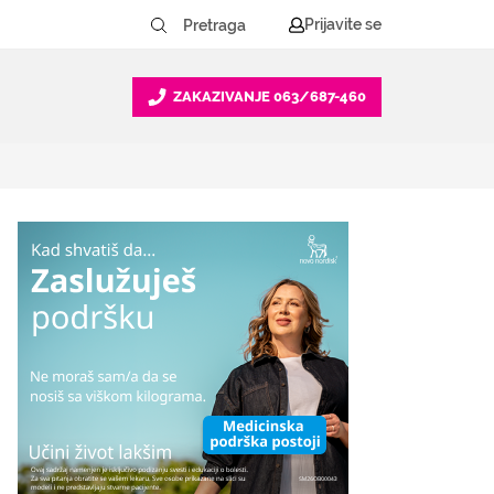
Prijavite se
ZAKAZIVANJE
063/687-460