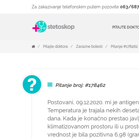
Za zakazivanje telefonskim putem pozovite
063/687
PITAJTE DOKT
Pitajte doktora
Zarazne bolesti
Pitanje #178462
Pitanje broj: #178462
Postovani, 09.12.2020. mi je antig
Temperatura je trajala nekih deseta
dana. Kada je konačno prestao jav
klimatizovanom prostoru ili u prosto
vrednost je bila pozitivna 6,98 (gra