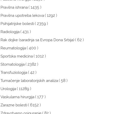
( 1435 )
Pravilna ishrana
( 1292 )
Pravilna upotreba lekova
( 2359 )
Psihijatrijske bolesti
( 431 )
Radiologija
( 62 )
Rak dojke (saradnja sa Evropa Dona Srbija)
( 400 )
Reumatologija
( 1012 )
Sportska medicina
( 2382 )
Stomatologija
( 42 )
Transfuziologija
( 58 )
Tumačenje laboratorijskih analiza
( 11289 )
Urologija
( 177 )
Vaskularna hirurgija
( 6152 )
Zarazne bolesti
( 82 )
Zdravstveno osiguranje