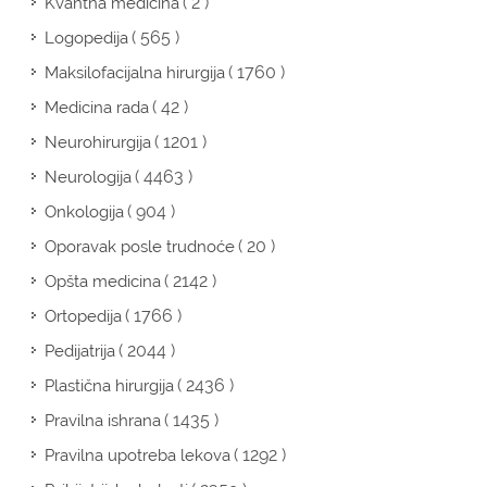
( 2 )
Kvantna medicina
( 565 )
Logopedija
( 1760 )
Maksilofacijalna hirurgija
( 42 )
Medicina rada
( 1201 )
Neurohirurgija
( 4463 )
Neurologija
( 904 )
Onkologija
( 20 )
Oporavak posle trudnoće
( 2142 )
Opšta medicina
( 1766 )
Ortopedija
( 2044 )
Pedijatrija
( 2436 )
Plastična hirurgija
( 1435 )
Pravilna ishrana
( 1292 )
Pravilna upotreba lekova