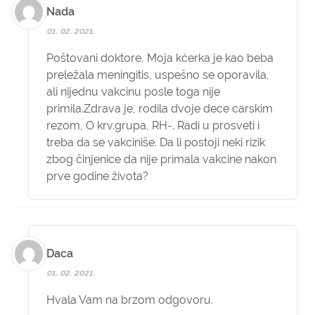
Nada
01. 02. 2021.
Poštovani doktore, Moja kćerka je kao beba
preležala meningitis, uspešno se oporavila,
ali nijednu vakcinu posle toga nije
primila.Zdrava je, rodila dvoje dece carskim
rezom, O krv.grupa, RH-. Radi u prosveti i
treba da se vakciniše. Da li postoji neki rizik
zbog činjenice da nije primala vakcine nakon
prve godine života?
Daca
01. 02. 2021.
Hvala Vam na brzom odgovoru.