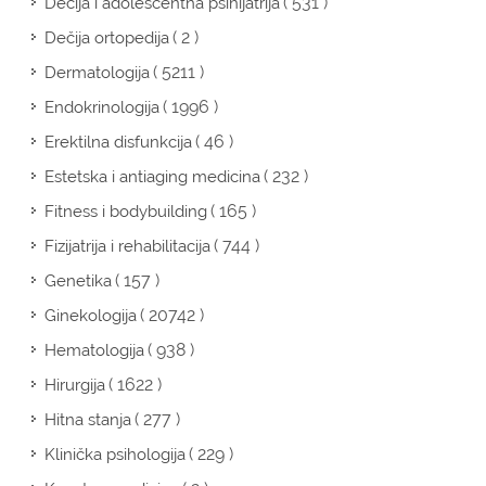
( 531 )
Dečija i adolescentna psihijatrija
( 2 )
Dečija ortopedija
( 5211 )
Dermatologija
( 1996 )
Endokrinologija
( 46 )
Erektilna disfunkcija
( 232 )
Estetska i antiaging medicina
( 165 )
Fitness i bodybuilding
( 744 )
Fizijatrija i rehabilitacija
( 157 )
Genetika
( 20742 )
Ginekologija
( 938 )
Hematologija
( 1622 )
Hirurgija
( 277 )
Hitna stanja
( 229 )
Klinička psihologija