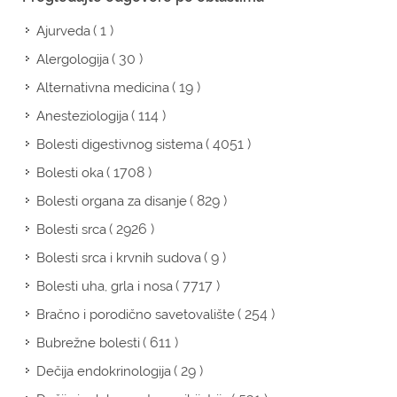
( 1 )
Ajurveda
( 30 )
Alergologija
( 19 )
Alternativna medicina
( 114 )
Anesteziologija
( 4051 )
Bolesti digestivnog sistema
( 1708 )
Bolesti oka
( 829 )
Bolesti organa za disanje
( 2926 )
Bolesti srca
( 9 )
Bolesti srca i krvnih sudova
( 7717 )
Bolesti uha, grla i nosa
( 254 )
Bračno i porodično savetovalište
( 611 )
Bubrežne bolesti
( 29 )
Dečija endokrinologija