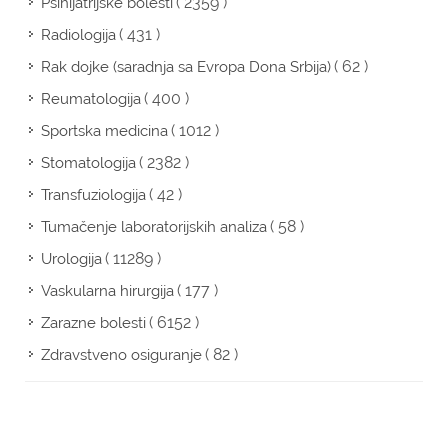
( 2359 )
Psihijatrijske bolesti
( 431 )
Radiologija
( 62 )
Rak dojke (saradnja sa Evropa Dona Srbija)
( 400 )
Reumatologija
( 1012 )
Sportska medicina
( 2382 )
Stomatologija
( 42 )
Transfuziologija
( 58 )
Tumačenje laboratorijskih analiza
( 11289 )
Urologija
( 177 )
Vaskularna hirurgija
( 6152 )
Zarazne bolesti
( 82 )
Zdravstveno osiguranje