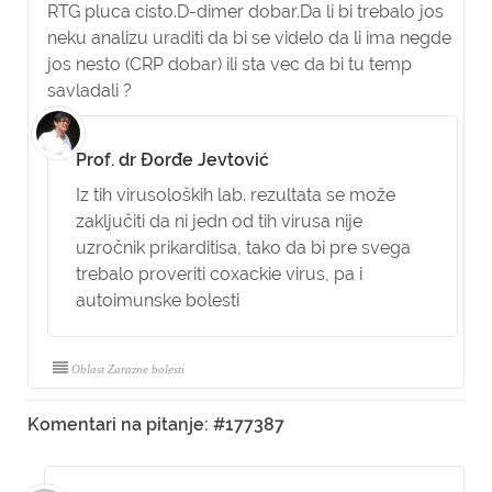
RTG pluca cisto.D-dimer dobar.Da li bi trebalo jos
neku analizu uraditi da bi se videlo da li ima negde
jos nesto (CRP dobar) ili sta vec da bi tu temp
savladali ?
Prof. dr Đorđe Jevtović
Iz tih virusoloških lab. rezultata se može
zaključiti da ni jedn od tih virusa nije
uzročnik prikarditisa, tako da bi pre svega
trebalo proveriti coxackie virus, pa i
autoimunske bolesti
Oblast Zarazne bolesti
Komentari na pitanje: #177387