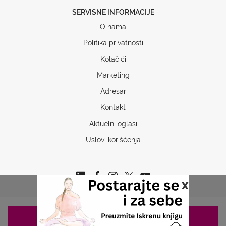
SERVISNE INFORMACIJE
O nama
Politika privatnosti
Kolačići
Marketing
Adresar
Kontakt
Aktuelni oglasi
Uslovi korišćenja
x
ZAKAZIVANJE 063/687-460
Copyrights © 2026 Sva prava www.stetoskop.info