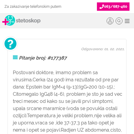
Za zakazivanje telefonskim putem
063/687-460
Odgovoreno: 01. 02. 2021.
Pitanje broj: #177387
Postovani doktore, imamo problem sa
virusima.Cerka (24 god) ima rezultate od pre par
dana: Epstein bar IgM=4 (9-13);IgG=200 (10-15),;
Citomegalo IgG48 (4-6), problem je sto je sad vec
treci mesec od kako su se javili prvi simptomi,
upala srcane maramice (voda se povukla ostali
oziljci).Temperatura je veliki problem,nije velika ali
je uporna,vraca se ,ide 37-37,3 pa tako opet je
nema i opet se pojavi.Radjen UZ abdomena,cisto,