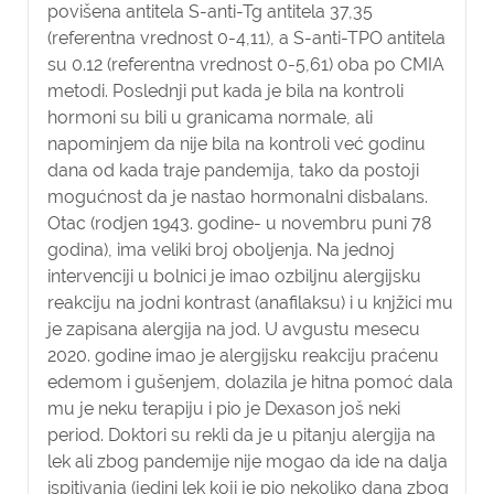
povišena antitela S-anti-Tg antitela 37,35
(referentna vrednost 0-4,11), a S-anti-TPO antitela
su 0.12 (referentna vrednost 0-5,61) oba po CMIA
metodi. Poslednji put kada je bila na kontroli
hormoni su bili u granicama normale, ali
napominjem da nije bila na kontroli već godinu
dana od kada traje pandemija, tako da postoji
mogućnost da je nastao hormonalni disbalans.
Otac (rodjen 1943. godine- u novembru puni 78
godina), ima veliki broj oboljenja. Na jednoj
intervenciji u bolnici je imao ozbiljnu alergijsku
reakciju na jodni kontrast (anafilaksu) i u knjžici mu
je zapisana alergija na jod. U avgustu mesecu
2020. godine imao je alergijsku reakciju praćenu
edemom i gušenjem, dolazila je hitna pomoć dala
mu je neku terapiju i pio je Dexason još neki
period. Doktori su rekli da je u pitanju alergija na
lek ali zbog pandemije nije mogao da ide na dalja
ispitivanja (jedini lek koji je pio nekoliko dana zbog