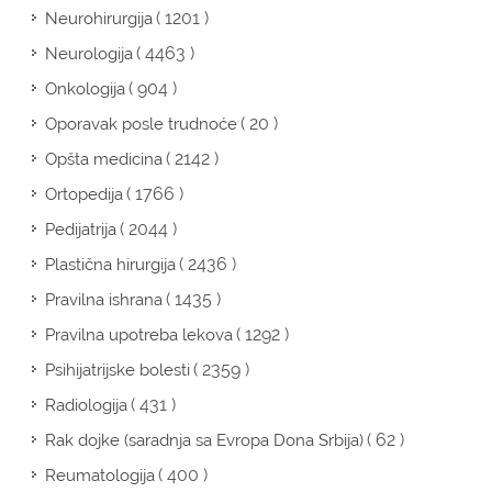
( 1201 )
Neurohirurgija
( 4463 )
Neurologija
( 904 )
Onkologija
( 20 )
Oporavak posle trudnoće
( 2142 )
Opšta medicina
( 1766 )
Ortopedija
( 2044 )
Pedijatrija
( 2436 )
Plastična hirurgija
( 1435 )
Pravilna ishrana
( 1292 )
Pravilna upotreba lekova
( 2359 )
Psihijatrijske bolesti
( 431 )
Radiologija
( 62 )
Rak dojke (saradnja sa Evropa Dona Srbija)
( 400 )
Reumatologija