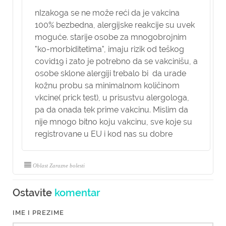
nIzakoga se ne može reći da je vakcina
100% bezbedna, alergijske reakcije su uvek
moguće. starije osobe za mnogobrojnim
"ko-morbiditetima", imaju rizik od teškog
covid19 i zato je potrebno da se vakcinišu, a
osobe sklone alergiji trebalo bi da urade
kožnu probu sa minimalnom količinom
vkcine( prick test), u prisustvu alergologa,
pa da onada tek prime vakcinu. Mislim da
nije mnogo bitno koju vakcinu, sve koje su
registrovane u EU i kod nas su dobre
Oblast Zarazne bolesti
Ostavite
komentar
IME I PREZIME