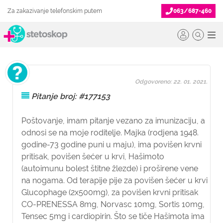
Za zakazivanje telefonskim putem
063/687-460
Odgovoreno: 22. 01. 2021.
Pitanje broj: #177153
Poštovanje, imam pitanje vezano za imunizaciju, a
odnosi se na moje roditelje. Majka (rodjena 1948.
godine-73 godine puni u maju), ima povišen krvni
pritisak, povišen šećer u krvi, Hašimoto
(autoimunu bolest štitne žlezde) i proširene vene
na nogama. Od terapije pije za povišen šećer u krvi
Glucophage (2x500mg), za povišen krvni pritisak
CO-PRENESSA 8mg, Norvasc 10mg, Sortis 10mg,
Tensec 5mg i cardiopirin. Što se tiče Hašimota ima