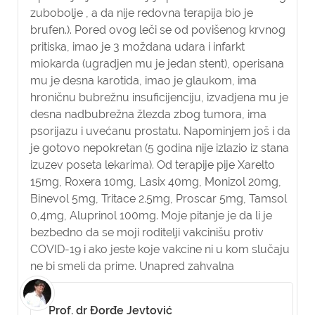
zubobolje , a da nije redovna terapija bio je
brufen.). Pored ovog leči se od povišenog krvnog
pritiska, imao je 3 moždana udara i infarkt
miokarda (ugradjen mu je jedan stent), operisana
mu je desna karotida, imao je glaukom, ima
hroničnu bubrežnu insuficijenciju, izvadjena mu je
desna nadbubrežna žlezda zbog tumora, ima
psorijazu i uvećanu prostatu. Napominjem još i da
je gotovo nepokretan (5 godina nije izlazio iz stana
izuzev poseta lekarima). Od terapije pije Xarelto
15mg, Roxera 10mg, Lasix 40mg, Monizol 20mg,
Binevol 5mg, Tritace 2.5mg, Proscar 5mg, Tamsol
0,4mg, Aluprinol 100mg. Moje pitanje je da li je
bezbedno da se moji roditelji vakcinišu protiv
COVID-19 i ako jeste koje vakcine ni u kom slučaju
ne bi smeli da prime. Unapred zahvalna
Prof. dr Đorđe Jevtović