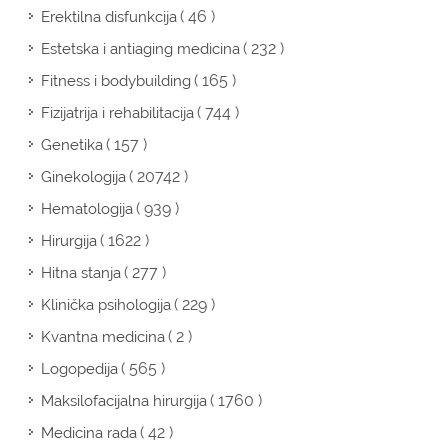
( 46 )
Erektilna disfunkcija
( 232 )
Estetska i antiaging medicina
( 165 )
Fitness i bodybuilding
( 744 )
Fizijatrija i rehabilitacija
( 157 )
Genetika
( 20742 )
Ginekologija
( 939 )
Hematologija
( 1622 )
Hirurgija
( 277 )
Hitna stanja
( 229 )
Klinička psihologija
( 2 )
Kvantna medicina
( 565 )
Logopedija
( 1760 )
Maksilofacijalna hirurgija
( 42 )
Medicina rada