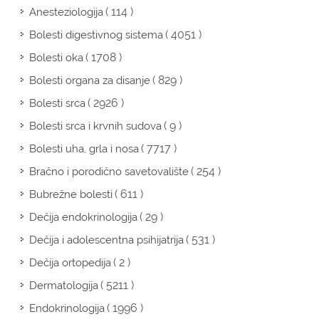
( 114 )
Anesteziologija
( 4051 )
Bolesti digestivnog sistema
( 1708 )
Bolesti oka
( 829 )
Bolesti organa za disanje
( 2926 )
Bolesti srca
( 9 )
Bolesti srca i krvnih sudova
( 7717 )
Bolesti uha, grla i nosa
( 254 )
Bračno i porodično savetovalište
( 611 )
Bubrežne bolesti
( 29 )
Dečija endokrinologija
( 531 )
Dečija i adolescentna psihijatrija
( 2 )
Dečija ortopedija
( 5211 )
Dermatologija
( 1996 )
Endokrinologija