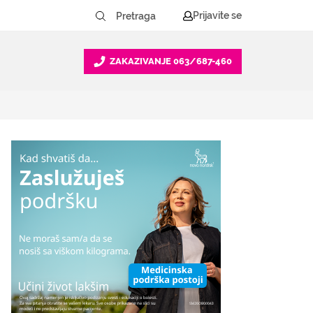
Prijavite se
ZAKAZIVANJE
063/687-460