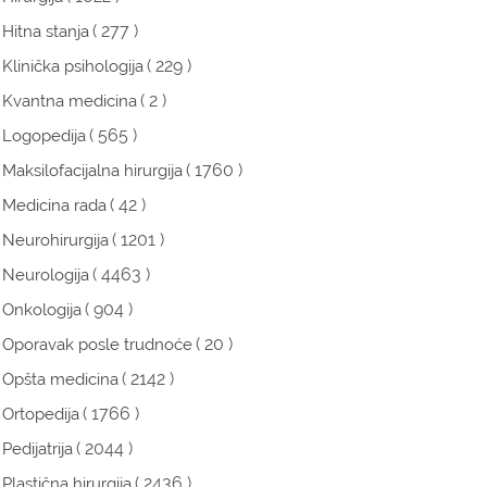
( 277 )
Hitna stanja
( 229 )
Klinička psihologija
( 2 )
Kvantna medicina
( 565 )
Logopedija
( 1760 )
Maksilofacijalna hirurgija
( 42 )
Medicina rada
( 1201 )
Neurohirurgija
( 4463 )
Neurologija
( 904 )
Onkologija
( 20 )
Oporavak posle trudnoće
( 2142 )
Opšta medicina
( 1766 )
Ortopedija
( 2044 )
Pedijatrija
( 2436 )
Plastična hirurgija