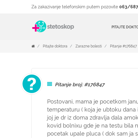
Za zakazivanje telefonskim putem pozovite
063/687
PITAJTE DOKT
Pitajte doktora
Zarazne bolesti
Pitanje #176847
Pitanje broj: #176847
Postovani, mama je pocetkom janua
temperaturu ( koja je ubtoku dana i
joj je dr iz doma zdravlja dala amok
kovid bolnixu gde je na testu bila 
pocetak upale pluca ( dok sam ja 