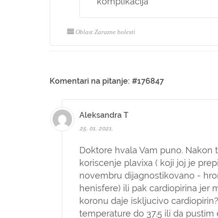
komplikacija
Oblast Zarazne bolesti
Komentari na pitanje: #176847
Aleksandra T
25. 01. 2021.
Doktore hvala Vam puno. Nakon te
koriscenje plavixa ( koji joj je pre
novembru dijagnostikovano - hro
henisfere) ili pak cardiopirina jer
koronu daje iskljucivo cardiopirin?
temperature do 37.5 ili da pustim