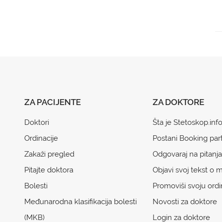
ZA PACIJENTE
ZA DOKTORE
Doktori
Šta je Stetoskop.inf
Ordinacije
Postani Booking par
Zakaži pregled
Odgovaraj na pitanja
Pitajte doktora
Objavi svoj tekst o m
Bolesti
Promoviši svoju ordi
Međunarodna klasifikacija bolesti
Novosti za doktore
(MKB)
Login za doktore