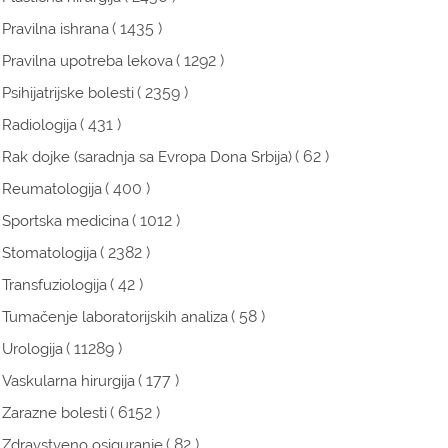
( 1435 )
Pravilna ishrana
( 1292 )
Pravilna upotreba lekova
( 2359 )
Psihijatrijske bolesti
( 431 )
Radiologija
( 62 )
Rak dojke (saradnja sa Evropa Dona Srbija)
( 400 )
Reumatologija
( 1012 )
Sportska medicina
( 2382 )
Stomatologija
( 42 )
Transfuziologija
( 58 )
Tumačenje laboratorijskih analiza
( 11289 )
Urologija
( 177 )
Vaskularna hirurgija
( 6152 )
Zarazne bolesti
( 82 )
Zdravstveno osiguranje