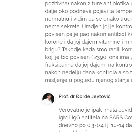
pozitivna)..nakon 2 ture antibiotika
dalje oko podneva pojavi ta temper
normalnu i vidim da se onako trudi d
nema sekreta. Uradjen joj je kontroln
povisen pa je pao nakon antibiotika
korone i da joj dajem vitamine i mine
brigu? Takodje kada smo radili kont
koji je bio povisen ( 2390, ona ima
fraksiparina da joj dajem, na kontrol
nakon nedelju dana kontrola a so t
misljenje u pogledu njenog stanja i
Prof. dr Đorđe Jevtović
Verovatno je ipak imala covid
IgM i IgG antitela na SARS Co
dnevno po 0.3-0.4 i.j, 10-14 