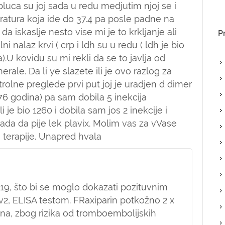
 pluca su joj sada u redu medjutim njoj se i
atura koja ide do 37.4 pa posle padne na
a iskaslje nesto vise mi je to krkljanje ali
P
i nalaz krvi ( crp i ldh su u redu ( ldh je bio
).U kovidu su mi rekli da se to javlja od
rale. Da li ye slazete ili je ovo razlog za
rolne preglede prvi put joj je uradjen d dimer
 76 godina) pa sam dobila 5 inekcija
i je bio 1260 i dobila sam jos 2 inekcije i
ada da pije lek plavix. Molim vas za vVase
 terapije. Unapred hvala
19, što bi se moglo dokazati pozituvnim
v2, ELISA testom. FRaxiparin potkožno 2 x
dana, zbog rizika od tromboembolijskih