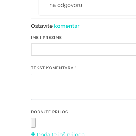
na odgovoru
Ostavite
komentar
IME I PREZIME
TEKST KOMENTARA *
DODAJTE PRILOG
Dodajte još priloga