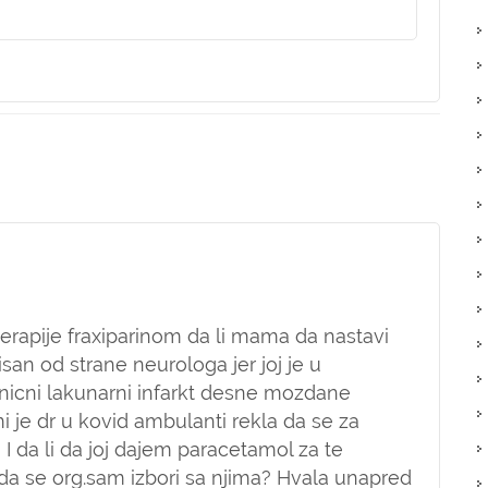
rapije fraxiparinom da li mama da nastavi
pisan od strane neurologa jer joj je u
nicni lakunarni infarkt desne mozdane
 mi je dr u kovid ambulanti rekla da se za
 I da li da joj dajem paracetamol za te
 da se org.sam izbori sa njima? Hvala unapred