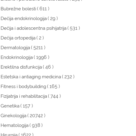
( 611 )
Bubrežne bolesti
( 29 )
Dečija endokrinologija
( 531 )
Dečija i adolescentna psihijatrija
( 2 )
Dečija ortopedija
( 5211 )
Dermatologija
( 1996 )
Endokrinologija
( 46 )
Erektilna disfunkcija
( 232 )
Estetska i antiaging medicina
( 165 )
Fitness i bodybuilding
( 744 )
Fizijatrija i rehabilitacija
( 157 )
Genetika
( 20742 )
Ginekologija
( 938 )
Hematologija
( 1622 )
Hirurgija