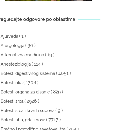
regledajte odgovore po oblastima
( 1 )
Ajurveda
( 30 )
Alergologija
( 19 )
Alternativna medicina
( 114 )
Anesteziologija
( 4051 )
Bolesti digestivnog sistema
( 1708 )
Bolesti oka
( 829 )
Bolesti organa za disanje
( 2926 )
Bolesti srca
( 9 )
Bolesti srca i krvnih sudova
( 7717 )
Bolesti uha, grla i nosa
( 254 )
Bračno i porodično savetovalište