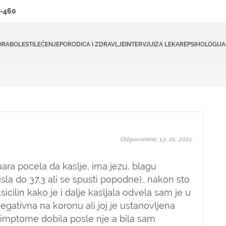
-460
ORA
BOLESTI
LEČENJE
PORODICA I ZDRAVLJE
INTERVJUI
ZA LEKARE
PSIHOLOGIJA
Odgovoreno: 13. 01. 2021.
ra pocela da kaslje, ima jezu, blagu
sla do 37.3 ali se spusti popodne).. nakon sto
sicilin kako je i dalje kasljala odvela sam je u
negativna na koronu ali joj je ustanovljena
simptome dobila posle nje a bila sam