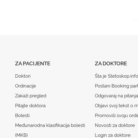
ZA PACIJENTE
ZA DOKTORE
Doktori
Šta je Stetoskop.inf
Ordinacije
Postani Booking par
Zakaži pregled
Odgovaraj na pitanja
Pitajte doktora
Objavi svoj tekst o m
Bolesti
Promoviši svoju ordi
Međunarodna klasifikacija bolesti
Novosti za doktore
(MKB)
Login za doktore