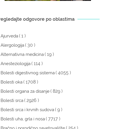
regledajte odgovore po oblastima
( 1 )
Ajurveda
( 30 )
Alergologija
( 19 )
Alternativna medicina
( 114 )
Anesteziologija
( 4055 )
Bolesti digestivnog sistema
( 1708 )
Bolesti oka
( 829 )
Bolesti organa za disanje
( 2926 )
Bolesti srca
( 9 )
Bolesti srca i krvnih sudova
( 7717 )
Bolesti uha, grla i nosa
( 254 )
Bračno i porodično savetovalište