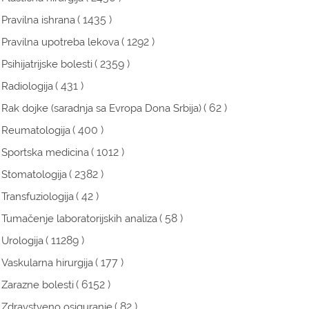
( 1435 )
Pravilna ishrana
( 1292 )
Pravilna upotreba lekova
( 2359 )
Psihijatrijske bolesti
( 431 )
Radiologija
( 62 )
Rak dojke (saradnja sa Evropa Dona Srbija)
( 400 )
Reumatologija
( 1012 )
Sportska medicina
( 2382 )
Stomatologija
( 42 )
Transfuziologija
( 58 )
Tumačenje laboratorijskih analiza
( 11289 )
Urologija
( 177 )
Vaskularna hirurgija
( 6152 )
Zarazne bolesti
( 82 )
Zdravstveno osiguranje