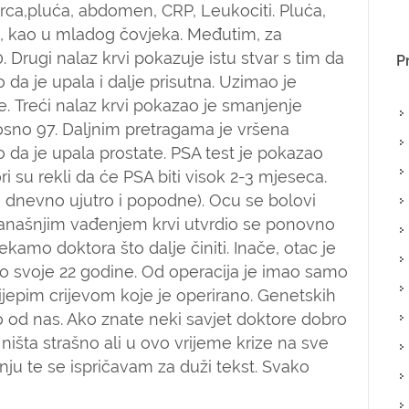
srca,pluća, abdomen, CRP, Leukociti. Pluća,
, kao u mladog čovjeka. Međutim, za
 Drugi nalaz krvi pokazuje istu stvar s tim da
P
da je upala i dalje prisutna. Uzimao je
je. Treći nalaz krvi pokazao je smanjenje
nosno 97. Daljnim pretragama je vršena
o da je upala prostate. PSA test je pokazao
ri su rekli da će PSA biti visok 2-3 mjeseca.
a dnevno ujutro i popodne). Ocu se bolovi
 današnjim vađenjem krvi utvrdio se ponovno
kamo doktora što dalje činiti. Inače, otac je
 svoje 22 godine. Od operacija je imao samo
ijepim crijevom koje je operirano. Genetskih
 od nas. Ako znate neki savjet doktore dobro
išta strašno ali u ovo vrijeme krize na sve
nju te se ispričavam za duži tekst. Svako