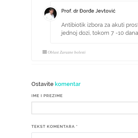
Prof. dr Đorđe Jevtović
Antibiotik izbora za akuti pros
jednoj dozi, tokom 7 -10 dan
Oblast Zarazne bolesti
Ostavite
komentar
IME I PREZIME
TEKST KOMENTARA *