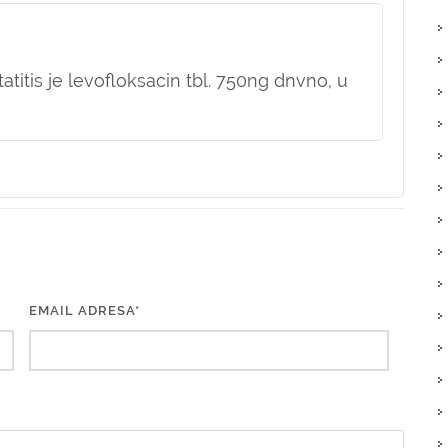
tatitis je levofloksacin tbl. 750ng dnvno, u
a
EMAIL ADRESA*