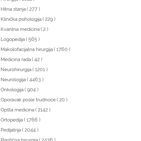
( 277 )
Hitna stanja
( 229 )
Klinička psihologija
( 2 )
Kvantna medicina
( 565 )
Logopedija
( 1760 )
Maksilofacijalna hirurgija
( 42 )
Medicina rada
( 1201 )
Neurohirurgija
( 4463 )
Neurologija
( 904 )
Onkologija
( 20 )
Oporavak posle trudnoće
( 2142 )
Opšta medicina
( 1766 )
Ortopedija
( 2044 )
Pedijatrija
( 2436 )
Plastična hirurgija