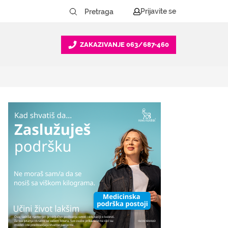
Prijavite se
ZAKAZIVANJE
063/687-460