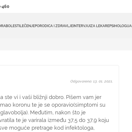
-460
ORA
BOLESTI
LEČENJE
PORODICA I ZDRAVLJE
INTERVJUI
ZA LEKARE
PSIHOLOGIJA
Odgovoreno: 13. 01. 2021.
ste vi i vaši bližnji dobro. Pišem vam jer
 imao koronu te je se oporavio(simptomi su
 glavobolja). Međutim, nakon što je
atila te je varirala između 37,5 do 37,9 koju
mo sve moguće pretrage kod infektologa,