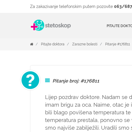
Za zakazivanje telefonskim putem pozovite
063/687
PITAJTE DOKT
Pitajte doktora
Zarazne bolesti
Pitanje #176811
Pitanje broj: #176811
Lijep pozdrav doktore. Nadam se da 
imam brigu za oca. Naime, otac je
bili blago povišena temperatura te
temperatura prestala, ponovno se vr
smo najviše zabilježili. Uradili s