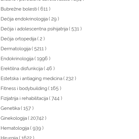
( 611 )
Bubrežne bolesti
( 29 )
Dečija endokrinologija
( 531 )
Dečija i adolescentna psihijatrija
( 2 )
Dečija ortopedija
( 5211 )
Dermatologija
( 1996 )
Endokrinologija
( 46 )
Erektilna disfunkcija
( 232 )
Estetska i antiaging medicina
( 165 )
Fitness i bodybuilding
( 744 )
Fizijatrija i rehabilitacija
( 157 )
Genetika
( 20742 )
Ginekologija
( 939 )
Hematologija
( 1622 )
Hirurgija