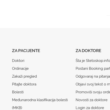
ZA PACIJENTE
ZA DOKTORE
Doktori
Šta je Stetoskop.inf
Ordinacije
Postani Booking par
Zakaži pregled
Odgovaraj na pitanja
Pitajte doktora
Objavi svoj tekst o m
Bolesti
Promoviši svoju ordi
Međunarodna klasifikacija bolesti
Novosti za doktore
(MKB)
Login za doktore