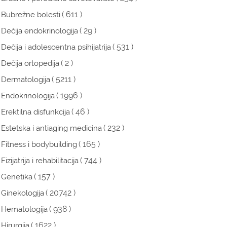
( 611 )
Bubrežne bolesti
( 29 )
Dečija endokrinologija
( 531 )
Dečija i adolescentna psihijatrija
( 2 )
Dečija ortopedija
( 5211 )
Dermatologija
( 1996 )
Endokrinologija
( 46 )
Erektilna disfunkcija
( 232 )
Estetska i antiaging medicina
( 165 )
Fitness i bodybuilding
( 744 )
Fizijatrija i rehabilitacija
( 157 )
Genetika
( 20742 )
Ginekologija
( 938 )
Hematologija
( 1622 )
Hirurgija