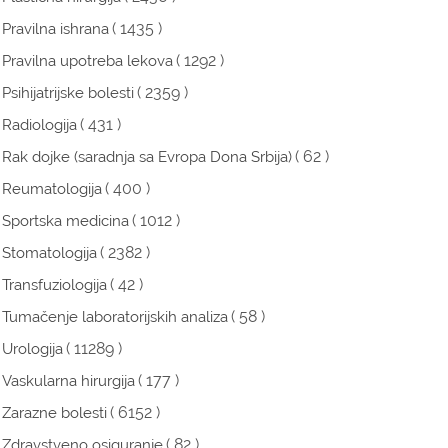
( 1435 )
Pravilna ishrana
( 1292 )
Pravilna upotreba lekova
( 2359 )
Psihijatrijske bolesti
( 431 )
Radiologija
( 62 )
Rak dojke (saradnja sa Evropa Dona Srbija)
( 400 )
Reumatologija
( 1012 )
Sportska medicina
( 2382 )
Stomatologija
( 42 )
Transfuziologija
( 58 )
Tumačenje laboratorijskih analiza
( 11289 )
Urologija
( 177 )
Vaskularna hirurgija
( 6152 )
Zarazne bolesti
( 82 )
Zdravstveno osiguranje