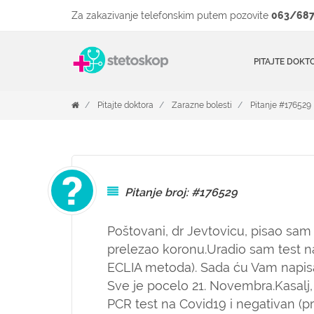
Za zakazivanje telefonskim putem pozovite
063/687
PITAJTE DOKT
Pitajte doktora
Zarazne bolesti
Pitanje #176529
Pitanje broj: #176529
Poštovani, dr Jevtovicu, pisao s
prelezao koronu.Uradio sam test na 
ECLIA metoda). Sada ću Vam napisat
Sve je pocelo 21. Novembra.Kasalj,
PCR test na Covid19 i negativan (