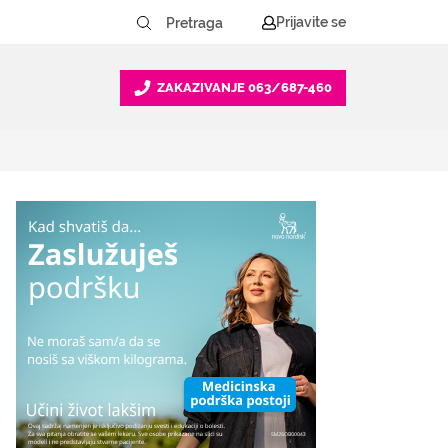
Prijavite se
ZAKAZIVANJE
063/687-460