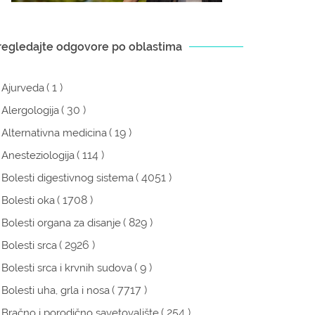
regledajte odgovore po oblastima
( 1 )
Ajurveda
( 30 )
Alergologija
( 19 )
Alternativna medicina
( 114 )
Anesteziologija
( 4051 )
Bolesti digestivnog sistema
( 1708 )
Bolesti oka
( 829 )
Bolesti organa za disanje
( 2926 )
Bolesti srca
( 9 )
Bolesti srca i krvnih sudova
( 7717 )
Bolesti uha, grla i nosa
( 254 )
Bračno i porodično savetovalište