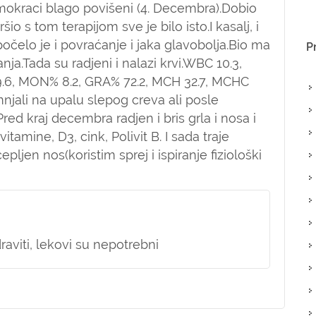
 u mokraci blago povišeni (4. Decembra).Dobio
io s tom terapijom sve je bilo isto.I kasalj, i
očelo je i povraćanje i jaka glavobolja.Bio ma
P
anja.Tada su radjeni i nalazi krvi.WBC 10.3,
9.6, MON% 8.2, GRA% 72.2, MCH 32.7, MCHC
njali na upalu slepog creva ali posle
ed kraj decembra radjen i bris grla i nosa i
tamine, D3, cink, Polivit B. I sada traje
epljen nos(koristim sprej i ispiranje fiziološki
aviti, lekovi su nepotrebni