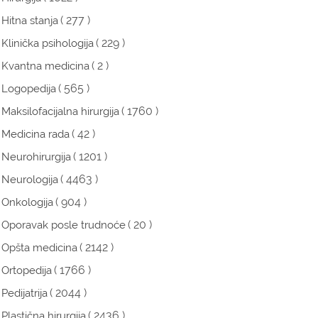
( 277 )
Hitna stanja
( 229 )
Klinička psihologija
( 2 )
Kvantna medicina
( 565 )
Logopedija
( 1760 )
Maksilofacijalna hirurgija
( 42 )
Medicina rada
( 1201 )
Neurohirurgija
( 4463 )
Neurologija
( 904 )
Onkologija
( 20 )
Oporavak posle trudnoće
( 2142 )
Opšta medicina
( 1766 )
Ortopedija
( 2044 )
Pedijatrija
( 2436 )
Plastična hirurgija