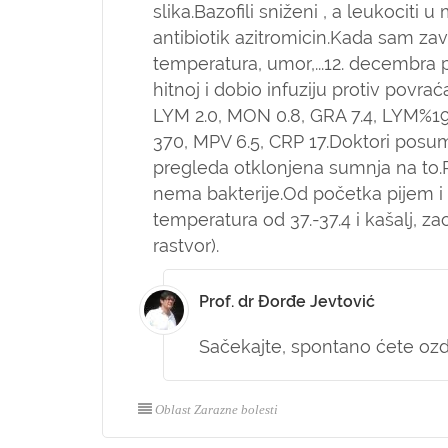
slika.Bazofili sniženi , a leukociti
antibiotik azitromicin.Kada sam završ
temperatura, umor,...12. decembra p
hitnoj i dobio infuziju protiv povrać
LYM 2.0, MON 0.8, GRA 7.4, LYM%1
370, MPV 6.5, CRP 17.Doktori posum
pregleda otklonjena sumnja na to.Pr
nema bakterije.Od početka pijem i vi
temperatura od 37.-37.4 i kašalj, zac
rastvor).
Prof. dr Đorđe Jevtović
Sačekajte, spontano ćete ozdr
Oblast Zarazne bolesti