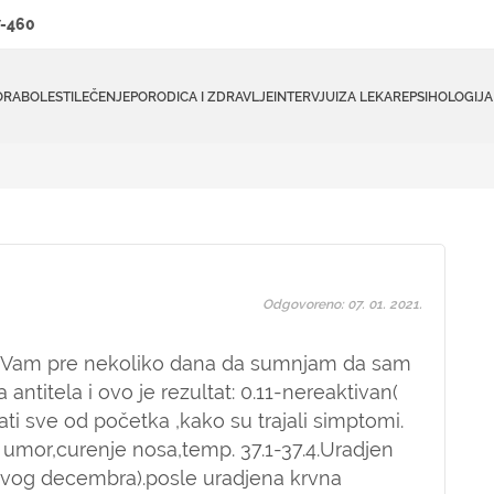
-460
ORA
BOLESTI
LEČENJE
PORODICA I ZDRAVLJE
INTERVJUI
ZA LEKARE
PSIHOLOGIJA
Odgovoreno: 07. 01. 2021.
am Vam pre nekoliko dana da sumnjam da sam
antitela i ovo je rezultat: 0.11-nereaktivan(
i sve od početka ,kako su trajali simptomi.
 umor,curenje nosa,temp. 37.1-37.4.Uradjen
prvog decembra).posle uradjena krvna