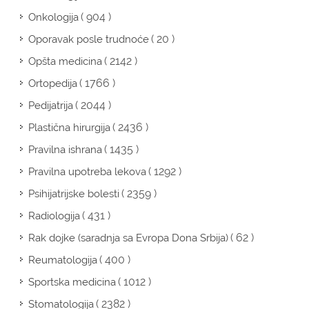
( 904 )
Onkologija
( 20 )
Oporavak posle trudnoće
( 2142 )
Opšta medicina
( 1766 )
Ortopedija
( 2044 )
Pedijatrija
( 2436 )
Plastična hirurgija
( 1435 )
Pravilna ishrana
( 1292 )
Pravilna upotreba lekova
( 2359 )
Psihijatrijske bolesti
( 431 )
Radiologija
( 62 )
Rak dojke (saradnja sa Evropa Dona Srbija)
( 400 )
Reumatologija
( 1012 )
Sportska medicina
( 2382 )
Stomatologija