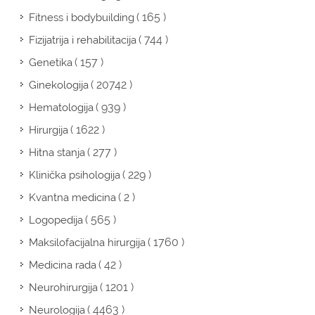
( 165 )
Fitness i bodybuilding
( 744 )
Fizijatrija i rehabilitacija
( 157 )
Genetika
( 20742 )
Ginekologija
( 939 )
Hematologija
( 1622 )
Hirurgija
( 277 )
Hitna stanja
( 229 )
Klinička psihologija
( 2 )
Kvantna medicina
( 565 )
Logopedija
( 1760 )
Maksilofacijalna hirurgija
( 42 )
Medicina rada
( 1201 )
Neurohirurgija
( 4463 )
Neurologija