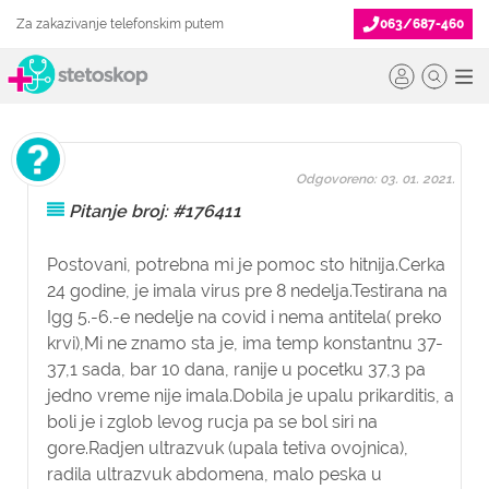
Za zakazivanje telefonskim putem
063/687-460
Odgovoreno: 03. 01. 2021.
Pitanje broj: #176411
Postovani, potrebna mi je pomoc sto hitnija.Cerka
24 godine, je imala virus pre 8 nedelja.Testirana na
Igg 5.-6.-e nedelje na covid i nema antitela( preko
krvi),Mi ne znamo sta je, ima temp konstantnu 37-
37,1 sada, bar 10 dana, ranije u pocetku 37,3 pa
jedno vreme nije imala.Dobila je upalu prikarditis, a
boli je i zglob levog rucja pa se bol siri na
gore.Radjen ultrazvuk (upala tetiva ovojnica),
radila ultrazvuk abdomena, malo peska u