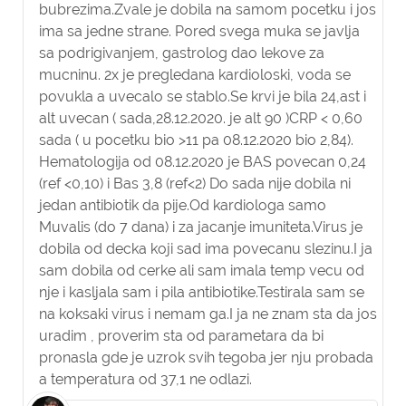
bubrezima.Zvale je dobila na samom pocetku i jos
ima sa jedne strane. Pored svega muka se javlja
sa podrigivanjem, gastrolog dao lekove za
mucninu. 2x je pregledana kardioloski, voda se
povukla a uvecalo se stablo.Se krvi je bila 24,ast i
alt uvecan ( sada,28.12.2020. je alt 90 )CRP < 0,60
sada ( u pocetku bio >11 pa 08.12.2020 bio 2,84).
Hematologija od 08.12.2020 je BAS povecan 0,24
(ref <0,10) i Bas 3,8 (ref<2) Do sada nije dobila ni
jedan antibiotik da pije.Od kardiologa samo
Muvalis (do 7 dana) i za jacanje imuniteta.Virus je
dobila od decka koji sad ima povecanu slezinu.I ja
sam dobila od cerke ali sam imala temp vecu od
nje i kasljala sam i pila antibiotike.Testirala sam se
na koksaki virus i nemam ga.I ja ne znam sta da jos
uradim , proverim sta od parametara da bi
pronasla gde je uzrok svih tegoba jer nju probada
a temperatura od 37,1 ne odlazi.