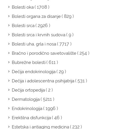
( 1708 )
Bolesti oka
( 829 )
Bolesti organa za disanje
( 2926 )
Bolesti srca
( 9 )
Bolesti srca i krvnih sudova
( 7717 )
Bolesti uha, grla i nosa
( 254 )
Bračno i porodično savetovalište
( 611 )
Bubrežne bolesti
( 29 )
Dečija endokrinologija
( 531 )
Dečija i adolescentna psihijatrija
( 2 )
Dečija ortopedija
( 5211 )
Dermatologija
( 1996 )
Endokrinologija
( 46 )
Erektilna disfunkcija
( 232 )
Estetska i antiaging medicina