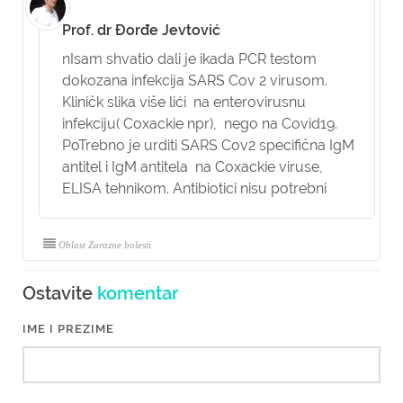
Prof. dr Đorđe Jevtović
nIsam shvatio dali je ikada PCR testom
dokozana infekcija SARS Cov 2 virusom.
Kliničk slika više lići na enterovirusnu
infekciju( Coxackie npr), nego na Covid19.
PoTrebno je urditi SARS Cov2 specifična IgM
antitel i IgM antitela na Coxackie viruse,
ELISA tehnikom. Antibiotici nisu potrebni
Oblast Zarazne bolesti
Ostavite
komentar
IME I PREZIME