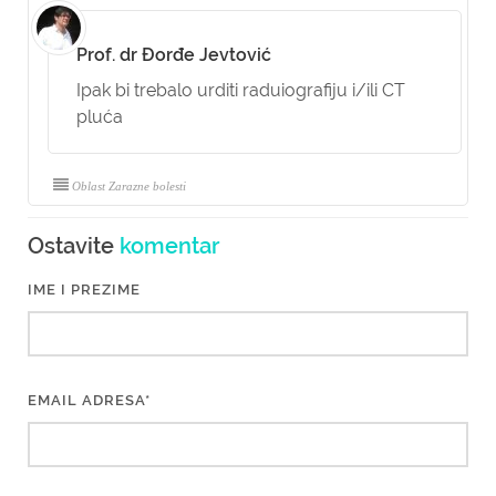
Prof. dr Đorđe Jevtović
Ipak bi trebalo urditi raduiografiju i/ili CT
pluća
Oblast Zarazne bolesti
Ostavite
komentar
IME I PREZIME
EMAIL ADRESA*