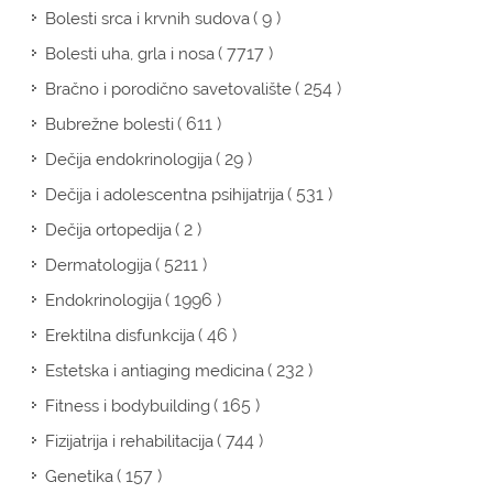
( 9 )
Bolesti srca i krvnih sudova
( 7717 )
Bolesti uha, grla i nosa
( 254 )
Bračno i porodično savetovalište
( 611 )
Bubrežne bolesti
( 29 )
Dečija endokrinologija
( 531 )
Dečija i adolescentna psihijatrija
( 2 )
Dečija ortopedija
( 5211 )
Dermatologija
( 1996 )
Endokrinologija
( 46 )
Erektilna disfunkcija
( 232 )
Estetska i antiaging medicina
( 165 )
Fitness i bodybuilding
( 744 )
Fizijatrija i rehabilitacija
( 157 )
Genetika