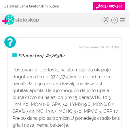
Za zakazivanje telefonskim putem
063/687-460
Odgovoreno: 01. 01. 2021.
Pitanje broj: #176362
Poštovani dr Jevtovic, na šta može da ukazuje
dugotrajna temp. 37.2-37.4(već duže od mesec
dana)?Uz to je prisutan kašalj, malaksalost i
gubitak apetita. Da li je moguće da je to upala
pluća? Ovo su nalazi od pre 15 dana:WBC 10.3,
LYM 2.0, MON 0.8, GRA 7.4, LYM%19.6, MON% 8.2,
GRA% 72.2, MCH 32.7, MCHC 370, MPV 6.5, CRP 17.
Pre 20 dana pio azitromicin.U ponedeljak radio bris
grla i nosa, nema bakterije.