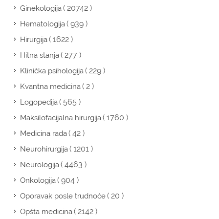
( 20742 )
Ginekologija
( 939 )
Hematologija
( 1622 )
Hirurgija
( 277 )
Hitna stanja
( 229 )
Klinička psihologija
( 2 )
Kvantna medicina
( 565 )
Logopedija
( 1760 )
Maksilofacijalna hirurgija
( 42 )
Medicina rada
( 1201 )
Neurohirurgija
( 4463 )
Neurologija
( 904 )
Onkologija
( 20 )
Oporavak posle trudnoće
( 2142 )
Opšta medicina