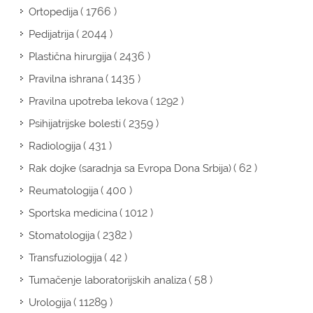
( 1766 )
Ortopedija
( 2044 )
Pedijatrija
( 2436 )
Plastična hirurgija
( 1435 )
Pravilna ishrana
( 1292 )
Pravilna upotreba lekova
( 2359 )
Psihijatrijske bolesti
( 431 )
Radiologija
( 62 )
Rak dojke (saradnja sa Evropa Dona Srbija)
( 400 )
Reumatologija
( 1012 )
Sportska medicina
( 2382 )
Stomatologija
( 42 )
Transfuziologija
( 58 )
Tumačenje laboratorijskih analiza
( 11289 )
Urologija