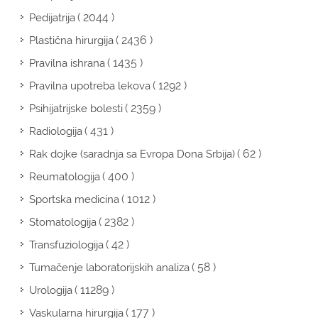
( 2044 )
Pedijatrija
( 2436 )
Plastična hirurgija
( 1435 )
Pravilna ishrana
( 1292 )
Pravilna upotreba lekova
( 2359 )
Psihijatrijske bolesti
( 431 )
Radiologija
( 62 )
Rak dojke (saradnja sa Evropa Dona Srbija)
( 400 )
Reumatologija
( 1012 )
Sportska medicina
( 2382 )
Stomatologija
( 42 )
Transfuziologija
( 58 )
Tumačenje laboratorijskih analiza
( 11289 )
Urologija
( 177 )
Vaskularna hirurgija