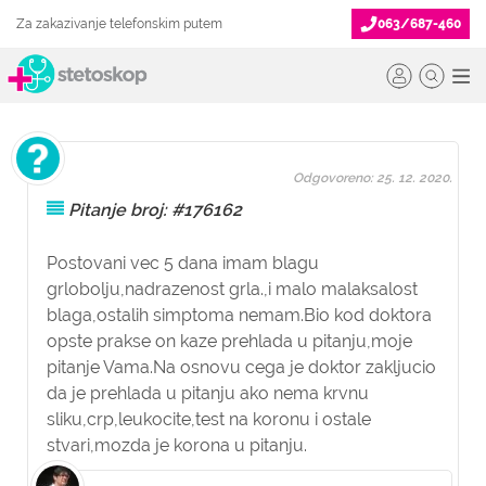
Za zakazivanje telefonskim putem
063/687-460
Odgovoreno: 25. 12. 2020.
Pitanje broj: #176162
Postovani vec 5 dana imam blagu
grlobolju,nadrazenost grla.,i malo malaksalost
blaga,ostalih simptoma nemam.Bio kod doktora
opste prakse on kaze prehlada u pitanju,moje
pitanje Vama.Na osnovu cega je doktor zakljucio
da je prehlada u pitanju ako nema krvnu
sliku,crp,leukocite,test na koronu i ostale
stvari,mozda je korona u pitanju.