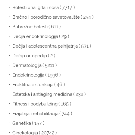
( 7717 )
Bolesti uha, grla i nosa
( 254 )
Bračno i porodično savetovalište
( 611 )
Bubrežne bolesti
( 29 )
Dečija endokrinologija
( 531 )
Dečija i adolescentna psihijatrija
( 2 )
Dečija ortopedija
( 5211 )
Dermatologija
( 1996 )
Endokrinologija
( 46 )
Erektilna disfunkcija
( 232 )
Estetska i antiaging medicina
( 165 )
Fitness i bodybuilding
( 744 )
Fizijatrija i rehabilitacija
( 157 )
Genetika
( 20742 )
Ginekologija