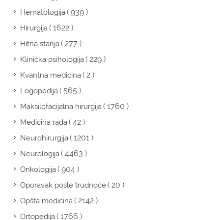
( 939 )
Hematologija
( 1622 )
Hirurgija
( 277 )
Hitna stanja
( 229 )
Klinička psihologija
( 2 )
Kvantna medicina
( 565 )
Logopedija
( 1760 )
Maksilofacijalna hirurgija
( 42 )
Medicina rada
( 1201 )
Neurohirurgija
( 4463 )
Neurologija
( 904 )
Onkologija
( 20 )
Oporavak posle trudnoće
( 2142 )
Opšta medicina
( 1766 )
Ortopedija