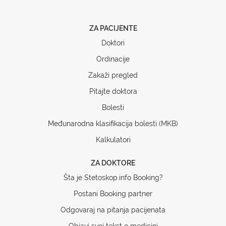
ZA PACIJENTE
Doktori
Ordinacije
Zakaži pregled
Pitajte doktora
Bolesti
Međunarodna klasifikacija bolesti (MKB)
Kalkulatori
ZA DOKTORE
Šta je Stetoskop.info Booking?
Postani Booking partner
Odgovaraj na pitanja pacijenata
Objavi svoj tekst o medicini