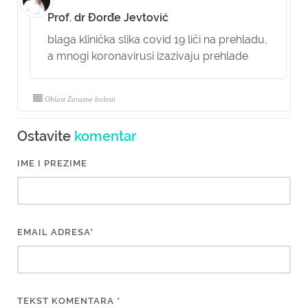
Prof. dr Đorđe Jevtović
blaga klinička slika covid 19 liči na prehladu,
a mnogi koronavirusi izazivaju prehlade
Oblast Zarazne bolesti
Ostavite
komentar
IME I PREZIME
EMAIL ADRESA*
TEKST KOMENTARA *