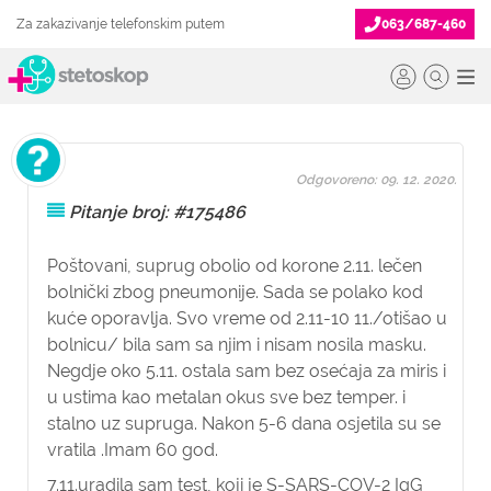
Za zakazivanje telefonskim putem
063/687-460
Odgovoreno: 09. 12. 2020.
Pitanje broj: #175486
Poštovani, suprug obolio od korone 2.11. lečen
bolnički zbog pneumonije. Sada se polako kod
kuće oporavlja. Svo vreme od 2.11-10 11./otišao u
bolnicu/ bila sam sa njim i nisam nosila masku.
Negdje oko 5.11. ostala sam bez osećaja za miris i
u ustima kao metalan okus sve bez temper. i
stalno uz supruga. Nakon 5-6 dana osjetila su se
vratila .Imam 60 god.
7.11.uradila sam test, koji je S-SARS-COV-2 IgG