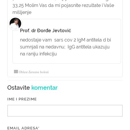
33,25 Molim Vas da mi pojasnite rezultate i Vaše
mišljenje
Prof. dr Đorđe Jevtović
nedostaje vam sars cov 2 IgM antitela d bi
sumnjali na nedavnu; IgG antitela ukazuju
na raniju infekciju
Oblast Zarazne bolesti
Ostavite
komentar
IME I PREZIME
EMAIL ADRESA*