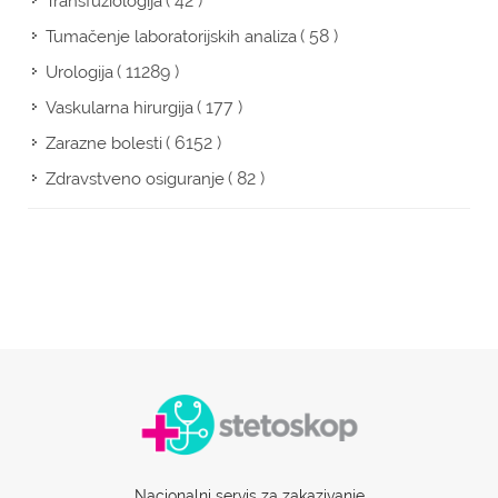
( 42 )
Transfuziologija
( 58 )
Tumačenje laboratorijskih analiza
( 11289 )
Urologija
( 177 )
Vaskularna hirurgija
( 6152 )
Zarazne bolesti
( 82 )
Zdravstveno osiguranje
Nacionalni servis za zakazivanje