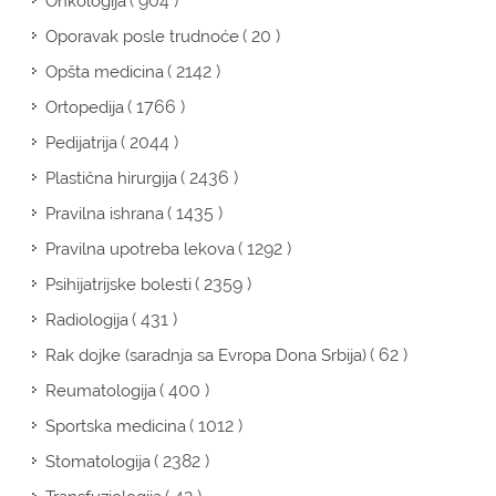
( 904 )
Onkologija
( 20 )
Oporavak posle trudnoće
( 2142 )
Opšta medicina
( 1766 )
Ortopedija
( 2044 )
Pedijatrija
( 2436 )
Plastična hirurgija
( 1435 )
Pravilna ishrana
( 1292 )
Pravilna upotreba lekova
( 2359 )
Psihijatrijske bolesti
( 431 )
Radiologija
( 62 )
Rak dojke (saradnja sa Evropa Dona Srbija)
( 400 )
Reumatologija
( 1012 )
Sportska medicina
( 2382 )
Stomatologija