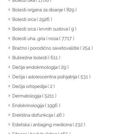
( 1708 )
Bolesti oka
( 829 )
Bolesti organa za disanje
( 2926 )
Bolesti srca
( 9 )
Bolesti srca i krvnih sudova
( 7717 )
Bolesti uha, grla i nosa
( 254 )
Bračno i porodično savetovalište
( 611 )
Bubrežne bolesti
( 29 )
Dečija endokrinologija
( 531 )
Dečija i adolescentna psihijatrija
( 2 )
Dečija ortopedija
( 5211 )
Dermatologija
( 1996 )
Endokrinologija
( 46 )
Erektilna disfunkcija
( 232 )
Estetska i antiaging medicina