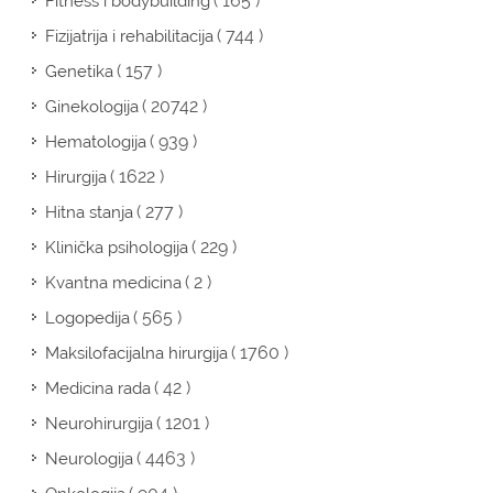
( 165 )
Fitness i bodybuilding
( 744 )
Fizijatrija i rehabilitacija
( 157 )
Genetika
( 20742 )
Ginekologija
( 939 )
Hematologija
( 1622 )
Hirurgija
( 277 )
Hitna stanja
( 229 )
Klinička psihologija
( 2 )
Kvantna medicina
( 565 )
Logopedija
( 1760 )
Maksilofacijalna hirurgija
( 42 )
Medicina rada
( 1201 )
Neurohirurgija
( 4463 )
Neurologija