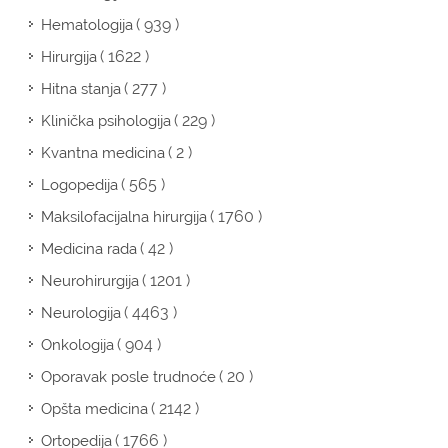
( 939 )
Hematologija
( 1622 )
Hirurgija
( 277 )
Hitna stanja
( 229 )
Klinička psihologija
( 2 )
Kvantna medicina
( 565 )
Logopedija
( 1760 )
Maksilofacijalna hirurgija
( 42 )
Medicina rada
( 1201 )
Neurohirurgija
( 4463 )
Neurologija
( 904 )
Onkologija
( 20 )
Oporavak posle trudnoće
( 2142 )
Opšta medicina
( 1766 )
Ortopedija