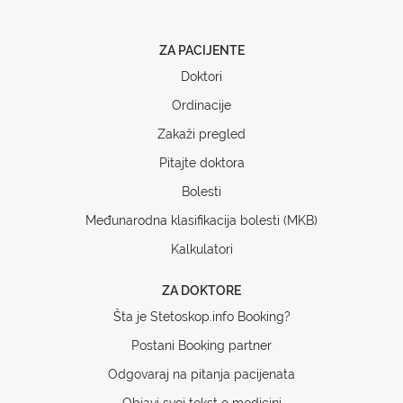
ZA PACIJENTE
Doktori
Ordinacije
Zakaži pregled
Pitajte doktora
Bolesti
Međunarodna klasifikacija bolesti (MKB)
Kalkulatori
ZA DOKTORE
Šta je Stetoskop.info Booking?
Postani Booking partner
Odgovaraj na pitanja pacijenata
Objavi svoj tekst o medicini