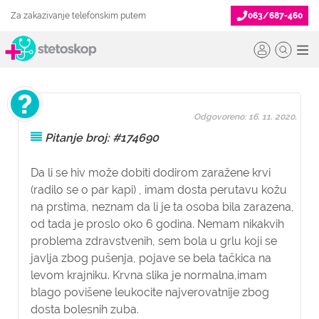
Za zakazivanje telefonskim putem
063/687-460
Odgovoreno: 16. 11. 2020.
Pitanje broj: #174690
Da li se hiv može dobiti dodirom zaražene krvi
(radilo se o par kapi) , imam dosta perutavu kožu
na prstima, neznam da li je ta osoba bila zarazena,
od tada je proslo oko 6 godina. Nemam nikakvih
problema zdravstvenih, sem bola u grlu koji se
javlja zbog pušenja, pojave se bela tačkica na
levom krajniku. Krvna slika je normalna,imam
blago povišene leukocite najverovatnije zbog
dosta bolesnih zuba.