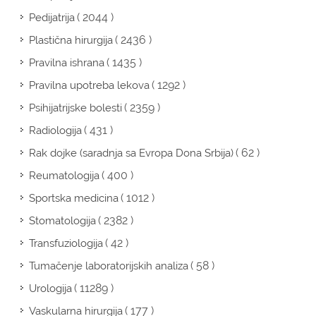
( 2044 )
Pedijatrija
( 2436 )
Plastična hirurgija
( 1435 )
Pravilna ishrana
( 1292 )
Pravilna upotreba lekova
( 2359 )
Psihijatrijske bolesti
( 431 )
Radiologija
( 62 )
Rak dojke (saradnja sa Evropa Dona Srbija)
( 400 )
Reumatologija
( 1012 )
Sportska medicina
( 2382 )
Stomatologija
( 42 )
Transfuziologija
( 58 )
Tumačenje laboratorijskih analiza
( 11289 )
Urologija
( 177 )
Vaskularna hirurgija