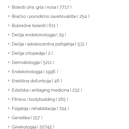
( 7717 )
Bolesti uha, grla i nosa
( 254 )
Bračno i porodično savetovalište
( 611 )
Bubrežne bolesti
( 29 )
Dečija endokrinologija
( 531 )
Dečija i adolescentna psihijatrija
( 2 )
Dečija ortopedija
( 5211 )
Dermatologija
( 1996 )
Endokrinologija
( 46 )
Erektilna disfunkcija
( 232 )
Estetska i antiaging medicina
( 165 )
Fitness i bodybuilding
( 744 )
Fizijatrija i rehabilitacija
( 157 )
Genetika
( 20742 )
Ginekologija