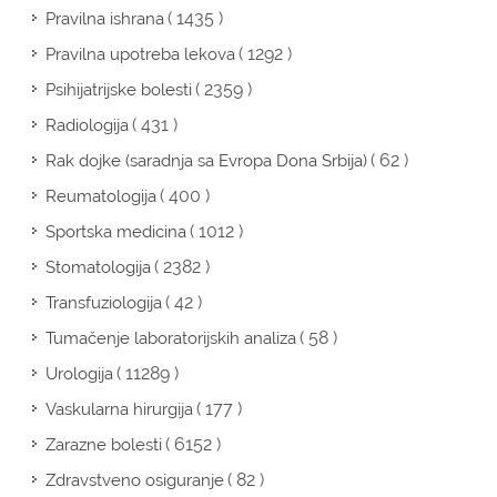
( 1435 )
Pravilna ishrana
( 1292 )
Pravilna upotreba lekova
( 2359 )
Psihijatrijske bolesti
( 431 )
Radiologija
( 62 )
Rak dojke (saradnja sa Evropa Dona Srbija)
( 400 )
Reumatologija
( 1012 )
Sportska medicina
( 2382 )
Stomatologija
( 42 )
Transfuziologija
( 58 )
Tumačenje laboratorijskih analiza
( 11289 )
Urologija
( 177 )
Vaskularna hirurgija
( 6152 )
Zarazne bolesti
( 82 )
Zdravstveno osiguranje