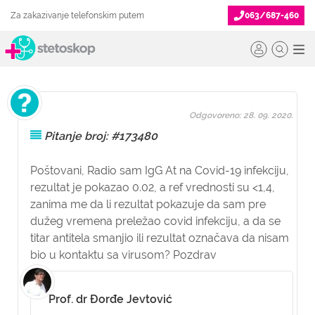
Za zakazivanje telefonskim putem
063/687-460
Odgovoreno: 28. 09. 2020.
Pitanje broj: #173480
Poštovani, Radio sam IgG At na Covid-19 infekciju,
rezultat je pokazao 0.02, a ref vrednosti su <1,4,
zanima me da li rezultat pokazuje da sam pre
dužeg vremena preležao covid infekciju, a da se
titar antitela smanjio ili rezultat označava da nisam
bio u kontaktu sa virusom? Pozdrav
Prof. dr Đorđe Jevtović