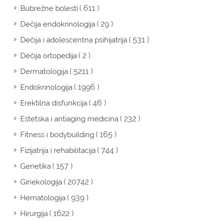
( 611 )
Bubrežne bolesti
( 29 )
Dečija endokrinologija
( 531 )
Dečija i adolescentna psihijatrija
( 2 )
Dečija ortopedija
( 5211 )
Dermatologija
( 1996 )
Endokrinologija
( 46 )
Erektilna disfunkcija
( 232 )
Estetska i antiaging medicina
( 165 )
Fitness i bodybuilding
( 744 )
Fizijatrija i rehabilitacija
( 157 )
Genetika
( 20742 )
Ginekologija
( 939 )
Hematologija
( 1622 )
Hirurgija