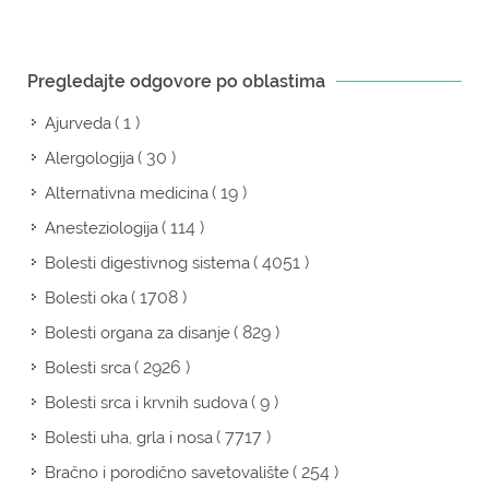
Pregledajte odgovore po oblastima
( 1 )
Ajurveda
( 30 )
Alergologija
( 19 )
Alternativna medicina
( 114 )
Anesteziologija
( 4051 )
Bolesti digestivnog sistema
( 1708 )
Bolesti oka
( 829 )
Bolesti organa za disanje
( 2926 )
Bolesti srca
( 9 )
Bolesti srca i krvnih sudova
( 7717 )
Bolesti uha, grla i nosa
( 254 )
Bračno i porodično savetovalište