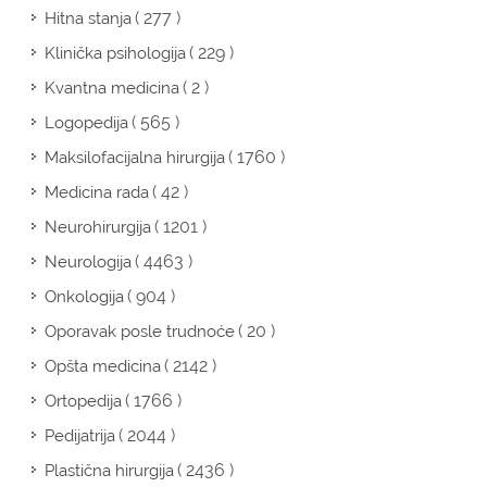
( 277 )
Hitna stanja
( 229 )
Klinička psihologija
( 2 )
Kvantna medicina
( 565 )
Logopedija
( 1760 )
Maksilofacijalna hirurgija
( 42 )
Medicina rada
( 1201 )
Neurohirurgija
( 4463 )
Neurologija
( 904 )
Onkologija
( 20 )
Oporavak posle trudnoće
( 2142 )
Opšta medicina
( 1766 )
Ortopedija
( 2044 )
Pedijatrija
( 2436 )
Plastična hirurgija