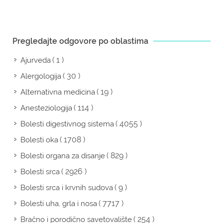
Pregledajte odgovore po oblastima
( 1 )
Ajurveda
( 30 )
Alergologija
( 19 )
Alternativna medicina
( 114 )
Anesteziologija
( 4055 )
Bolesti digestivnog sistema
( 1708 )
Bolesti oka
( 829 )
Bolesti organa za disanje
( 2926 )
Bolesti srca
( 9 )
Bolesti srca i krvnih sudova
( 7717 )
Bolesti uha, grla i nosa
( 254 )
Bračno i porodično savetovalište