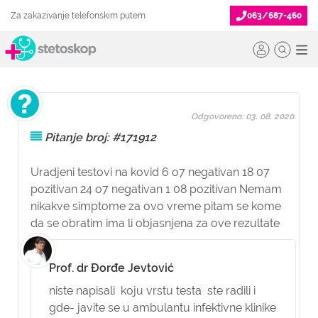
Za zakazivanje telefonskim putem
063/687-460
Odgovoreno: 03. 08. 2020.
Pitanje broj: #171912
Uradjeni testovi na kovid 6 o7 negativan 18 07
pozitivan 24 o7 negativan 1 08 pozitivan Nemam
nikakve simptome za ovo vreme pitam se kome
da se obratim ima li objasnjena za ove rezultate
Prof. dr Đorđe Jevtović
niste napisali koju vrstu testa ste radili i
gde- javite se u ambulantu infektivne klinike