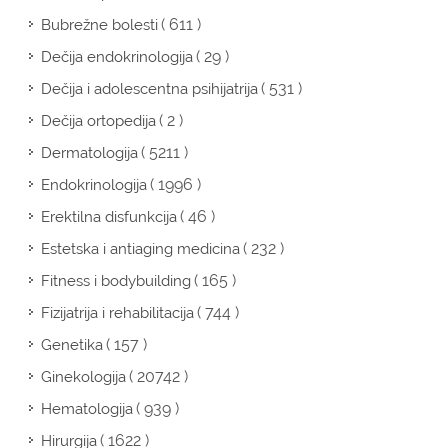
( 611 )
Bubrežne bolesti
( 29 )
Dečija endokrinologija
( 531 )
Dečija i adolescentna psihijatrija
( 2 )
Dečija ortopedija
( 5211 )
Dermatologija
( 1996 )
Endokrinologija
( 46 )
Erektilna disfunkcija
( 232 )
Estetska i antiaging medicina
( 165 )
Fitness i bodybuilding
( 744 )
Fizijatrija i rehabilitacija
( 157 )
Genetika
( 20742 )
Ginekologija
( 939 )
Hematologija
( 1622 )
Hirurgija