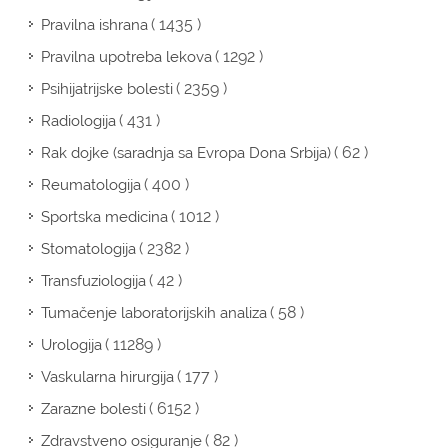
( 1435 )
Pravilna ishrana
( 1292 )
Pravilna upotreba lekova
( 2359 )
Psihijatrijske bolesti
( 431 )
Radiologija
( 62 )
Rak dojke (saradnja sa Evropa Dona Srbija)
( 400 )
Reumatologija
( 1012 )
Sportska medicina
( 2382 )
Stomatologija
( 42 )
Transfuziologija
( 58 )
Tumačenje laboratorijskih analiza
( 11289 )
Urologija
( 177 )
Vaskularna hirurgija
( 6152 )
Zarazne bolesti
( 82 )
Zdravstveno osiguranje