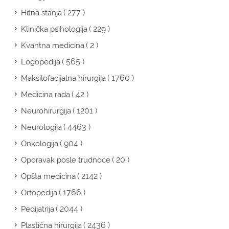
( 277 )
Hitna stanja
( 229 )
Klinička psihologija
( 2 )
Kvantna medicina
( 565 )
Logopedija
( 1760 )
Maksilofacijalna hirurgija
( 42 )
Medicina rada
( 1201 )
Neurohirurgija
( 4463 )
Neurologija
( 904 )
Onkologija
( 20 )
Oporavak posle trudnoće
( 2142 )
Opšta medicina
( 1766 )
Ortopedija
( 2044 )
Pedijatrija
( 2436 )
Plastična hirurgija