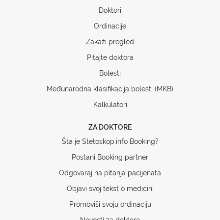
Doktori
Ordinacije
Zakaži pregled
Pitajte doktora
Bolesti
Međunarodna klasifikacija bolesti (MKB)
Kalkulatori
ZA DOKTORE
Šta je Stetoskop.info Booking?
Postani Booking partner
Odgovaraj na pitanja pacijenata
Objavi svoj tekst o medicini
Promoviši svoju ordinaciju
Novosti za doktore