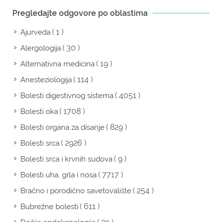
Pregledajte odgovore po oblastima
( 1 )
Ajurveda
( 30 )
Alergologija
( 19 )
Alternativna medicina
( 114 )
Anesteziologija
( 4051 )
Bolesti digestivnog sistema
( 1708 )
Bolesti oka
( 829 )
Bolesti organa za disanje
( 2926 )
Bolesti srca
( 9 )
Bolesti srca i krvnih sudova
( 7717 )
Bolesti uha, grla i nosa
( 254 )
Bračno i porodično savetovalište
( 611 )
Bubrežne bolesti