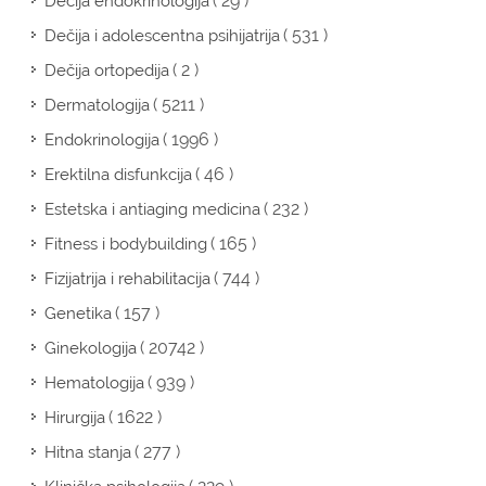
( 29 )
Dečija endokrinologija
( 531 )
Dečija i adolescentna psihijatrija
( 2 )
Dečija ortopedija
( 5211 )
Dermatologija
( 1996 )
Endokrinologija
( 46 )
Erektilna disfunkcija
( 232 )
Estetska i antiaging medicina
( 165 )
Fitness i bodybuilding
( 744 )
Fizijatrija i rehabilitacija
( 157 )
Genetika
( 20742 )
Ginekologija
( 939 )
Hematologija
( 1622 )
Hirurgija
( 277 )
Hitna stanja