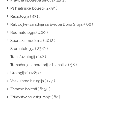
( 1292 )
Pravilna upotreba lekova
( 2359 )
Psihijatrijske bolesti
( 431 )
Radiologija
( 62 )
Rak dojke (saradnja sa Evropa Dona Srbija)
( 400 )
Reumatologija
( 1012 )
Sportska medicina
( 2382 )
Stomatologija
( 42 )
Transfuziologija
( 58 )
Tumačenje laboratorijskih analiza
( 11289 )
Urologija
( 177 )
Vaskularna hirurgija
( 6152 )
Zarazne bolesti
( 82 )
Zdravstveno osiguranje