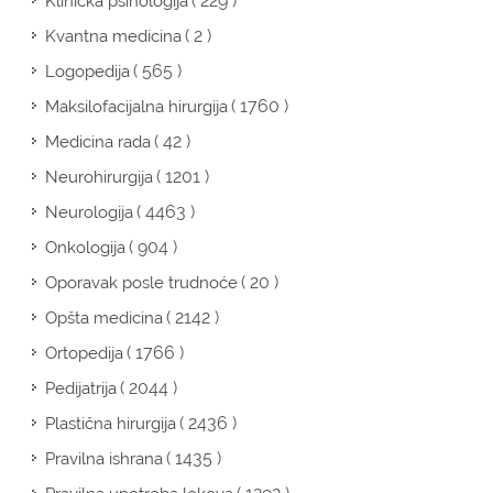
( 229 )
Klinička psihologija
( 2 )
Kvantna medicina
( 565 )
Logopedija
( 1760 )
Maksilofacijalna hirurgija
( 42 )
Medicina rada
( 1201 )
Neurohirurgija
( 4463 )
Neurologija
( 904 )
Onkologija
( 20 )
Oporavak posle trudnoće
( 2142 )
Opšta medicina
( 1766 )
Ortopedija
( 2044 )
Pedijatrija
( 2436 )
Plastična hirurgija
( 1435 )
Pravilna ishrana