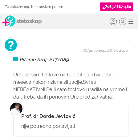
Za zakazivanje telefonskim putem
063/687-460
Odgovoreno: 06. 07. 2020.
Pitanje broj: #171089
Uradila sam testove na hepetit b,c i hiv cetiri
meseca nakon rizicne situacije.Svi su
NEREAKTIVNI.Da li sam testove uradila na vreme i
da li treba da ih ponovim.Unapred zahvalna.
Prof. dr Đorđe Jevtović
nije potrebno ponavljati