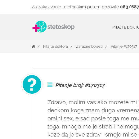
Za zakazivanje telefonskim putem pozovite
063/687
PITAJTE DOKT
Pitajte doktora
Zarazne bolesti
Pitanje #170317
Pitanje broj: #170317
Zdravo, molim vas ako mozete mi 
deckom koga znam dugo vremena i
oralni sex, e sad posle toga me muc
toga, mnogo me je strah i ne mog
kaze da je sve zdrav i smeje mi se