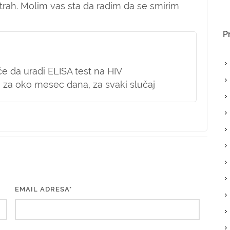
strah. Molim vas sta da radim da se smirim
P
eće da uradi ELISA test na HIV
vi za oko mesec dana, za svaki slučaj
EMAIL ADRESA*