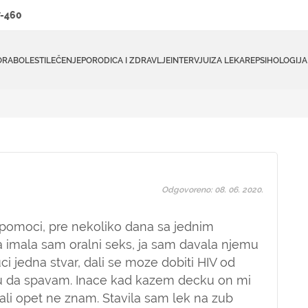
-460
ORA
BOLESTI
LEČENJE
PORODICA I ZDRAVLJE
INTERVJUI
ZA LEKARE
PSIHOLOGIJA
Odgovoreno: 08. 06. 2020.
pomoci, pre nekoliko dana sa jednim
mala sam oralni seks, ja sam davala njemu
i jedna stvar, dali se moze dobiti HIV od
u da spavam. Inace kad kazem decku on mi
 ali opet ne znam. Stavila sam lek na zub