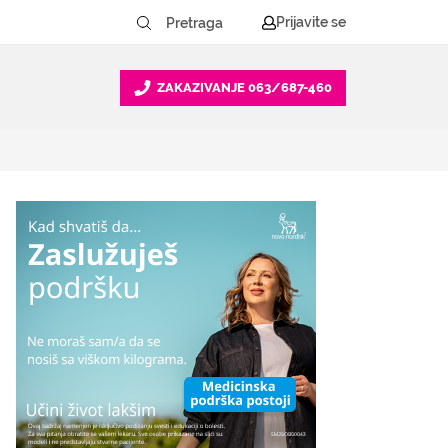
Prijavite se
ZAKAZIVANJE
063/687-460