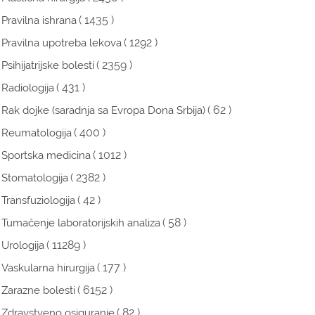
( 1435 )
Pravilna ishrana
( 1292 )
Pravilna upotreba lekova
( 2359 )
Psihijatrijske bolesti
( 431 )
Radiologija
( 62 )
Rak dojke (saradnja sa Evropa Dona Srbija)
( 400 )
Reumatologija
( 1012 )
Sportska medicina
( 2382 )
Stomatologija
( 42 )
Transfuziologija
( 58 )
Tumačenje laboratorijskih analiza
( 11289 )
Urologija
( 177 )
Vaskularna hirurgija
( 6152 )
Zarazne bolesti
( 82 )
Zdravstveno osiguranje