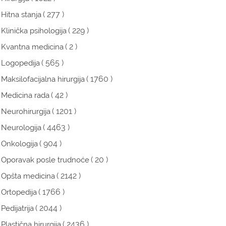
( 277 )
Hitna stanja
( 229 )
Klinička psihologija
( 2 )
Kvantna medicina
( 565 )
Logopedija
( 1760 )
Maksilofacijalna hirurgija
( 42 )
Medicina rada
( 1201 )
Neurohirurgija
( 4463 )
Neurologija
( 904 )
Onkologija
( 20 )
Oporavak posle trudnoće
( 2142 )
Opšta medicina
( 1766 )
Ortopedija
( 2044 )
Pedijatrija
( 2436 )
Plastična hirurgija