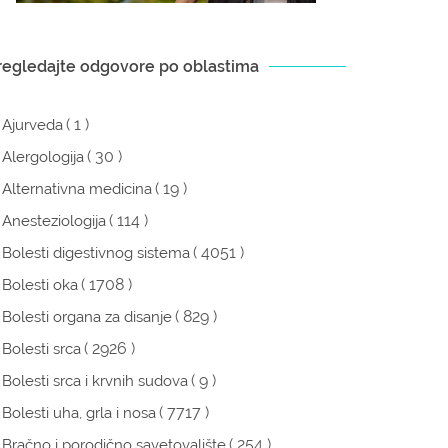
regledajte odgovore po oblastima
( 1 )
Ajurveda
( 30 )
Alergologija
( 19 )
Alternativna medicina
( 114 )
Anesteziologija
( 4051 )
Bolesti digestivnog sistema
( 1708 )
Bolesti oka
( 829 )
Bolesti organa za disanje
( 2926 )
Bolesti srca
( 9 )
Bolesti srca i krvnih sudova
( 7717 )
Bolesti uha, grla i nosa
( 254 )
Bračno i porodično savetovalište