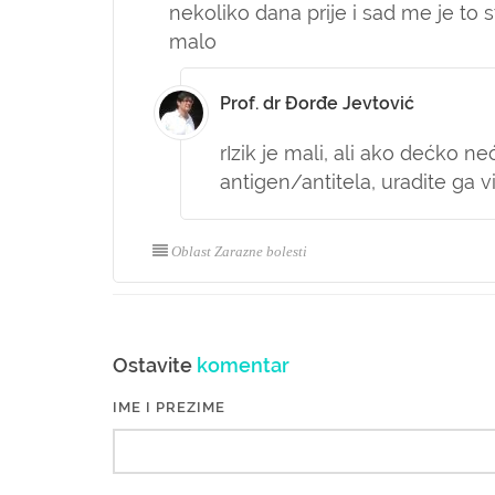
nekoliko dana prije i sad me je to 
malo
Prof. dr Đorđe Jevtović
rIzik je mali, ali ako dećko n
antigen/antitela, uradite ga 
Oblast Zarazne bolesti
Ostavite
komentar
IME I PREZIME