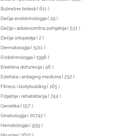
( 611 )
Bubrežne bolesti
( 29 )
Dečija endokrinologija
( 531 )
Dečija i adolescentna psihijatrija
( 2 )
Dečija ortopedija
( 5211 )
Dermatologija
( 1996 )
Endokrinologija
( 46 )
Erektilna disfunkcija
( 232 )
Estetska i antiaging medicina
( 165 )
Fitness i bodybuilding
( 744 )
Fizijatrija i rehabilitacija
( 157 )
Genetika
( 20742 )
Ginekologija
( 939 )
Hematologija
( 1622 )
Hirurgija