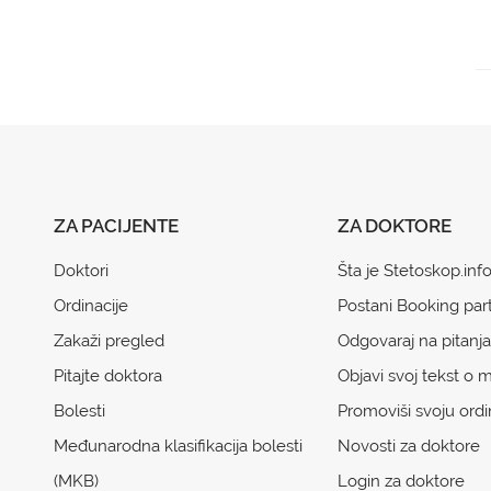
ZA PACIJENTE
ZA DOKTORE
Doktori
Šta je Stetoskop.inf
Ordinacije
Postani Booking par
Zakaži pregled
Odgovaraj na pitanja
Pitajte doktora
Objavi svoj tekst o m
Bolesti
Promoviši svoju ordi
Međunarodna klasifikacija bolesti
Novosti za doktore
(MKB)
Login za doktore