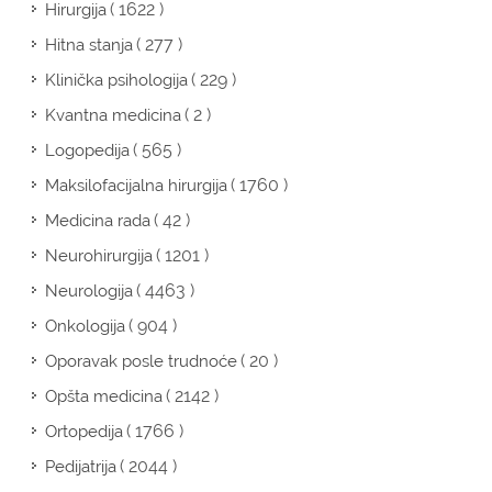
( 1622 )
Hirurgija
( 277 )
Hitna stanja
( 229 )
Klinička psihologija
( 2 )
Kvantna medicina
( 565 )
Logopedija
( 1760 )
Maksilofacijalna hirurgija
( 42 )
Medicina rada
( 1201 )
Neurohirurgija
( 4463 )
Neurologija
( 904 )
Onkologija
( 20 )
Oporavak posle trudnoće
( 2142 )
Opšta medicina
( 1766 )
Ortopedija
( 2044 )
Pedijatrija