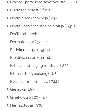
( 254 )
Bračno i porodično savetovalište
( 611 )
Bubrežne bolesti
( 29 )
Dečija endokrinologija
( 531 )
Dečija i adolescentna psihijatrija
( 2 )
Dečija ortopedija
( 5211 )
Dermatologija
( 1996 )
Endokrinologija
( 46 )
Erektilna disfunkcija
( 232 )
Estetska i antiaging medicina
( 165 )
Fitness i bodybuilding
( 744 )
Fizijatrija i rehabilitacija
( 157 )
Genetika
( 20742 )
Ginekologija
( 938 )
Hematologija