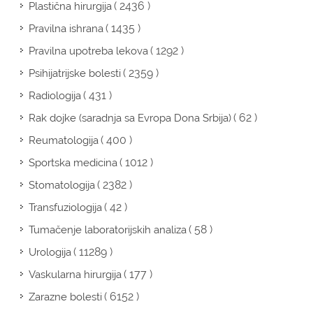
( 2436 )
Plastična hirurgija
( 1435 )
Pravilna ishrana
( 1292 )
Pravilna upotreba lekova
( 2359 )
Psihijatrijske bolesti
( 431 )
Radiologija
( 62 )
Rak dojke (saradnja sa Evropa Dona Srbija)
( 400 )
Reumatologija
( 1012 )
Sportska medicina
( 2382 )
Stomatologija
( 42 )
Transfuziologija
( 58 )
Tumačenje laboratorijskih analiza
( 11289 )
Urologija
( 177 )
Vaskularna hirurgija
( 6152 )
Zarazne bolesti