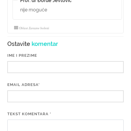
Prof. dr Đorđe Jevtović
nije moguće
Oblast Zarazne bolesti
Ostavite
komentar
IME I PREZIME
EMAIL ADRESA*
TEKST KOMENTARA *