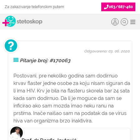
Za zakazivanje telefonskim putem
063/687-460
Odgovoreno: 03. 06. 2020.
Pitanje broj: #170063
Postovani, pre nekoliko godina sam dodirnuo
krvav flaster jedne osobe za koju nisam siguran da
li ima HIV. Krv je bila na flasteru skorela bar 24 sata
kada sam dodirnuo. Da li je moguce da sam se
inficirao ako sam mozda imao neku ranu na
prstima. Inače naišao sam na podatak da se virus
hiva van organizma brzo inaktivira.