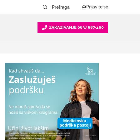
Prijavite se
ZAKAZIVANJE
063/687-460