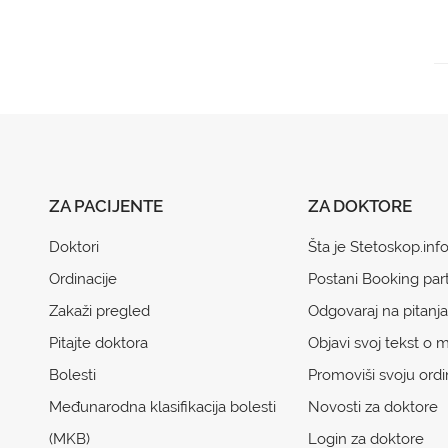
ZA PACIJENTE
ZA DOKTORE
Doktori
Šta je Stetoskop.inf
Ordinacije
Postani Booking par
Zakaži pregled
Odgovaraj na pitanja
Pitajte doktora
Objavi svoj tekst o m
Bolesti
Promoviši svoju ordi
Međunarodna klasifikacija bolesti
Novosti za doktore
(MKB)
Login za doktore