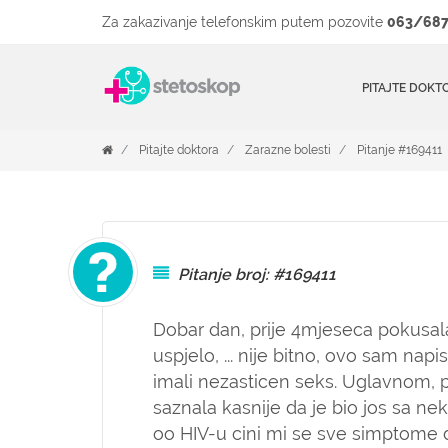
Za zakazivanje telefonskim putem pozovite
063/687
PITAJTE DOKT
Pitajte doktora
Zarazne bolesti
Pitanje #169411
Pitanje broj: #169411
Dobar dan, prije 4mjeseca pokusal
uspjelo, ... nije bitno, ovo sam n
imali nezasticen seks. Uglavnom, 
saznala kasnije da je bio jos sa n
oo HIV-u cini mi se sve simptome