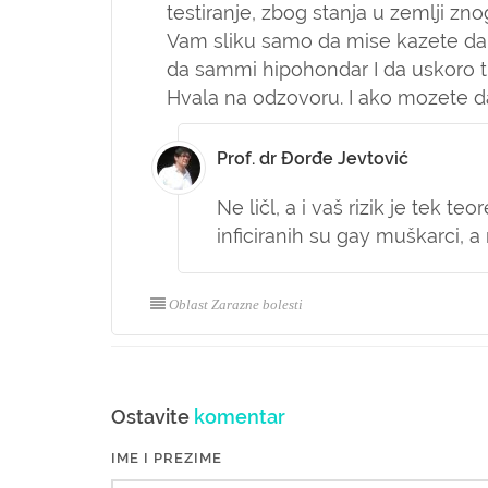
testiranje, zbog stanja u zemlji z
Vam sliku samo da mise kazete da l
da sammi hipohondar I da uskoro tr
Hvala na odzovoru. I ako mozete da
Prof. dr Đorđe Jevtović
Ne ličl, a i vaš rizik je tek te
inficiranih su gay muškarci, 
Oblast Zarazne bolesti
Ostavite
komentar
IME I PREZIME