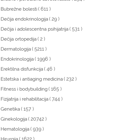
( 611 )
Bubrežne bolesti
( 29 )
Dečija endokrinologija
( 531 )
Dečija i adolescentna psihijatrija
( 2 )
Dečija ortopedija
( 5211 )
Dermatologija
( 1996 )
Endokrinologija
( 46 )
Erektilna disfunkcija
( 232 )
Estetska i antiaging medicina
( 165 )
Fitness i bodybuilding
( 744 )
Fizijatrija i rehabilitacija
( 157 )
Genetika
( 20742 )
Ginekologija
( 939 )
Hematologija
( 1622 )
Hirurgija