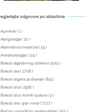
regledajte odgovore po oblastima
( 1 )
Ajurveda
( 30 )
Alergologija
( 19 )
Alternativna medicina
( 114 )
Anesteziologija
( 4051 )
Bolesti digestivnog sistema
( 1708 )
Bolesti oka
( 829 )
Bolesti organa za disanje
( 2926 )
Bolesti srca
( 9 )
Bolesti srca i krvnih sudova
( 7717 )
Bolesti uha, grla i nosa
( 254 )
Bračno i porodično savetovalište