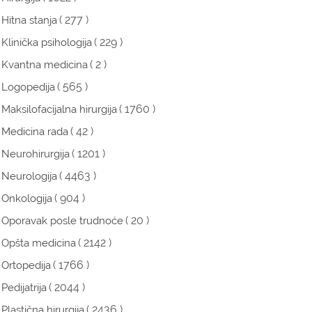
( 277 )
Hitna stanja
( 229 )
Klinička psihologija
( 2 )
Kvantna medicina
( 565 )
Logopedija
( 1760 )
Maksilofacijalna hirurgija
( 42 )
Medicina rada
( 1201 )
Neurohirurgija
( 4463 )
Neurologija
( 904 )
Onkologija
( 20 )
Oporavak posle trudnoće
( 2142 )
Opšta medicina
( 1766 )
Ortopedija
( 2044 )
Pedijatrija
( 2436 )
Plastična hirurgija