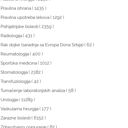
( 1435 )
Pravilna ishrana
( 1292 )
Pravilna upotreba lekova
( 2359 )
Psihijatrijske bolesti
( 431 )
Radiologija
( 62 )
Rak dojke (saradnja sa Evropa Dona Srbija)
( 400 )
Reumatologija
( 1012 )
Sportska medicina
( 2382 )
Stomatologija
( 42 )
Transfuziologija
( 58 )
Tumačenje laboratorijskih analiza
( 11289 )
Urologija
( 177 )
Vaskularna hirurgija
( 6152 )
Zarazne bolesti
( 82 )
Zdravstveno osiguranje