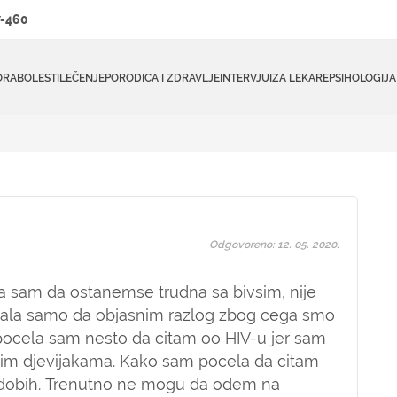
-460
ORA
BOLESTI
LEČENJE
PORODICA I ZDRAVLJE
INTERVJUI
ZA LEKARE
PSIHOLOGIJA
Odgovoreno: 12. 05. 2020.
a sam da ostanemse trudna sa bivsim, nije
apisala samo da objasnim razlog zbog cega smo
pocela sam nesto da citam oo HIV-u jer sam
ekim djevijakama. Kako sam pocela da citam
 dobih. Trenutno ne mogu da odem na