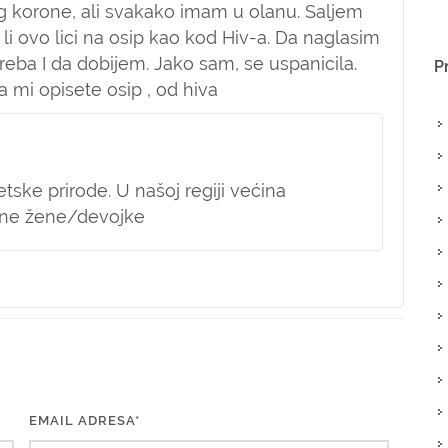
nog korone, ali svakako imam u olanu. Saljem
i ovo lici na osip kao kod Hiv-a. Da naglasim
eba I da dobijem. Jako sam, se uspanicila.
P
 mi opisete osip , od hiva
oretske prirode. U našoj regiji većina
a ne žene/devojke
EMAIL ADRESA*