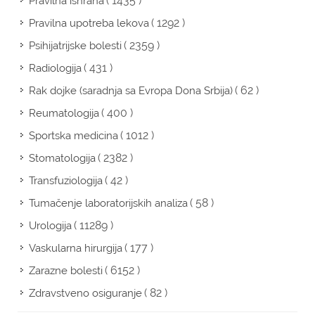
( 1435 )
Pravilna ishrana
( 1292 )
Pravilna upotreba lekova
( 2359 )
Psihijatrijske bolesti
( 431 )
Radiologija
( 62 )
Rak dojke (saradnja sa Evropa Dona Srbija)
( 400 )
Reumatologija
( 1012 )
Sportska medicina
( 2382 )
Stomatologija
( 42 )
Transfuziologija
( 58 )
Tumačenje laboratorijskih analiza
( 11289 )
Urologija
( 177 )
Vaskularna hirurgija
( 6152 )
Zarazne bolesti
( 82 )
Zdravstveno osiguranje