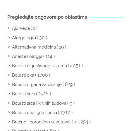
Pregledajte odgovore po oblastima
( 1 )
Ajurveda
( 30 )
Alergologija
( 19 )
Alternativna medicina
( 114 )
Anesteziologija
( 4051 )
Bolesti digestivnog sistema
( 1708 )
Bolesti oka
( 829 )
Bolesti organa za disanje
( 2926 )
Bolesti srca
( 9 )
Bolesti srca i krvnih sudova
( 7717 )
Bolesti uha, grla i nosa
( 254 )
Bračno i porodično savetovalište