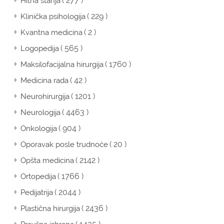
( 277 )
Hitna stanja
( 229 )
Klinička psihologija
( 2 )
Kvantna medicina
( 565 )
Logopedija
( 1760 )
Maksilofacijalna hirurgija
( 42 )
Medicina rada
( 1201 )
Neurohirurgija
( 4463 )
Neurologija
( 904 )
Onkologija
( 20 )
Oporavak posle trudnoće
( 2142 )
Opšta medicina
( 1766 )
Ortopedija
( 2044 )
Pedijatrija
( 2436 )
Plastična hirurgija