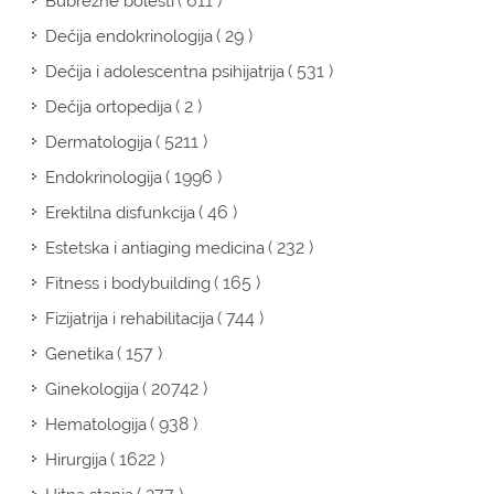
( 611 )
Bubrežne bolesti
( 29 )
Dečija endokrinologija
( 531 )
Dečija i adolescentna psihijatrija
( 2 )
Dečija ortopedija
( 5211 )
Dermatologija
( 1996 )
Endokrinologija
( 46 )
Erektilna disfunkcija
( 232 )
Estetska i antiaging medicina
( 165 )
Fitness i bodybuilding
( 744 )
Fizijatrija i rehabilitacija
( 157 )
Genetika
( 20742 )
Ginekologija
( 938 )
Hematologija
( 1622 )
Hirurgija