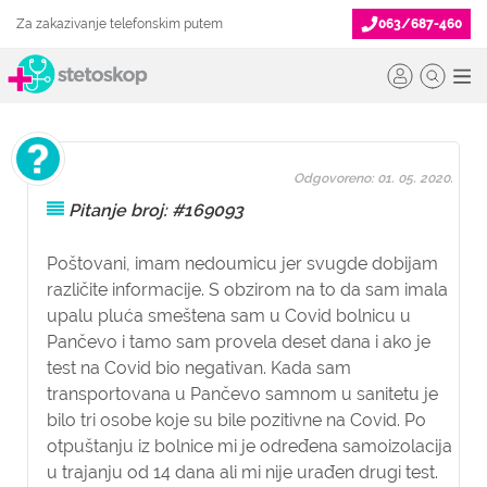
Za zakazivanje telefonskim putem
063/687-460
Odgovoreno: 01. 05. 2020.
Pitanje broj: #169093
Poštovani, imam nedoumicu jer svugde dobijam
različite informacije. S obzirom na to da sam imala
upalu pluća smeštena sam u Covid bolnicu u
Pančevo i tamo sam provela deset dana i ako je
test na Covid bio negativan. Kada sam
transportovana u Pančevo samnom u sanitetu je
bilo tri osobe koje su bile pozitivne na Covid. Po
otpuštanju iz bolnice mi je određena samoizolacija
u trajanju od 14 dana ali mi nije urađen drugi test.