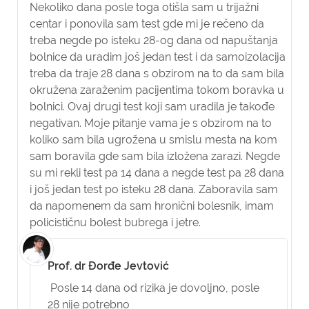
Nekoliko dana posle toga otišla sam u trijažni
centar i ponovila sam test gde mi je rečeno da
treba negde po isteku 28-og dana od napuštanja
bolnice da uradim još jedan test i da samoizolacija
treba da traje 28 dana s obzirom na to da sam bila
okružena zaraženim pacijentima tokom boravka u
bolnici. Ovaj drugi test koji sam uradila je takođe
negativan. Moje pitanje vama je s obzirom na to
koliko sam bila ugrožena u smislu mesta na kom
sam boravila gde sam bila izložena zarazi. Negde
su mi rekli test pa 14 dana a negde test pa 28 dana
i još jedan test po isteku 28 dana. Zaboravila sam
da napomenem da sam hronični bolesnik, imam
policističnu bolest bubrega i jetre.
Prof. dr Đorđe Jevtović
Posle 14 dana od rizika je dovoljno, posle
28 nije potrebno