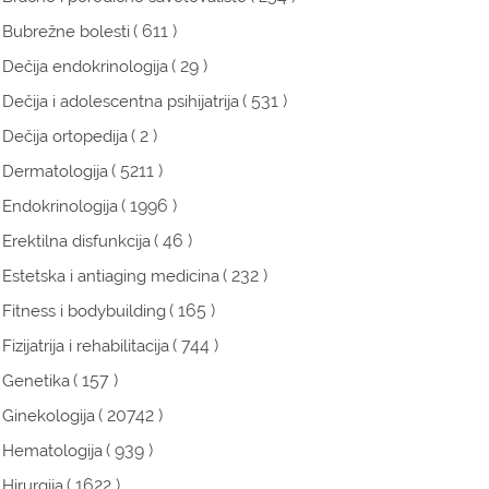
( 611 )
Bubrežne bolesti
( 29 )
Dečija endokrinologija
( 531 )
Dečija i adolescentna psihijatrija
( 2 )
Dečija ortopedija
( 5211 )
Dermatologija
( 1996 )
Endokrinologija
( 46 )
Erektilna disfunkcija
( 232 )
Estetska i antiaging medicina
( 165 )
Fitness i bodybuilding
( 744 )
Fizijatrija i rehabilitacija
( 157 )
Genetika
( 20742 )
Ginekologija
( 939 )
Hematologija
( 1622 )
Hirurgija