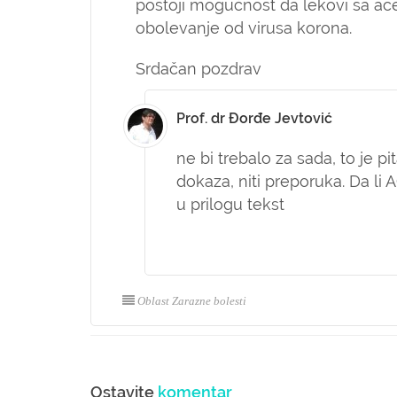
postoji mogućnost da lekovi sa ace
obolevanje od virusa korona.
Srdačan pozdrav
Prof. dr Đorđe Jevtović
ne bi trebalo za sada, to je 
dokaza, niti preporuka. Da li 
u prilogu tekst
Oblast Zarazne bolesti
Ostavite
komentar