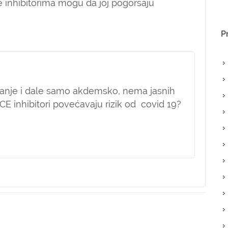
 inhibitorima mogu da joj pogoršaju
P
pitanje i dale samo akdemsko, nema jasnih
ACE inhibitori povećavaju rizik od covid 19?