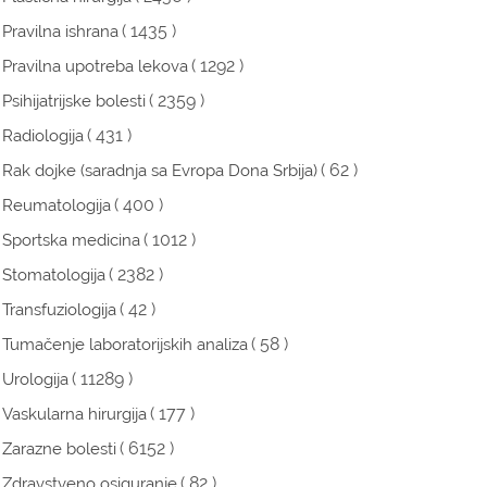
( 1435 )
Pravilna ishrana
( 1292 )
Pravilna upotreba lekova
( 2359 )
Psihijatrijske bolesti
( 431 )
Radiologija
( 62 )
Rak dojke (saradnja sa Evropa Dona Srbija)
( 400 )
Reumatologija
( 1012 )
Sportska medicina
( 2382 )
Stomatologija
( 42 )
Transfuziologija
( 58 )
Tumačenje laboratorijskih analiza
( 11289 )
Urologija
( 177 )
Vaskularna hirurgija
( 6152 )
Zarazne bolesti
( 82 )
Zdravstveno osiguranje