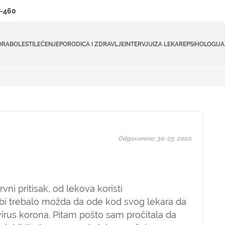
-460
ORA
BOLESTI
LEČENJE
PORODICA I ZDRAVLJE
INTERVJUI
ZA LEKARE
PSIHOLOGIJA
Odgovoreno: 30. 03. 2020.
ni pritisak, od lekova koristi
li bi trebalo možda da ode kod svog lekara da
 virus korona. Pitam pošto sam pročitala da