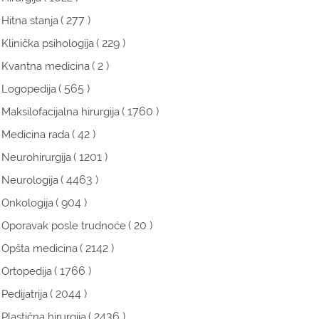
( 277 )
Hitna stanja
( 229 )
Klinička psihologija
( 2 )
Kvantna medicina
( 565 )
Logopedija
( 1760 )
Maksilofacijalna hirurgija
( 42 )
Medicina rada
( 1201 )
Neurohirurgija
( 4463 )
Neurologija
( 904 )
Onkologija
( 20 )
Oporavak posle trudnoće
( 2142 )
Opšta medicina
( 1766 )
Ortopedija
( 2044 )
Pedijatrija
( 2436 )
Plastična hirurgija