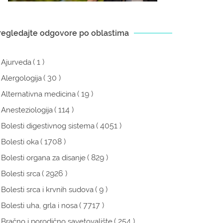
regledajte odgovore po oblastima
( 1 )
Ajurveda
( 30 )
Alergologija
( 19 )
Alternativna medicina
( 114 )
Anesteziologija
( 4051 )
Bolesti digestivnog sistema
( 1708 )
Bolesti oka
( 829 )
Bolesti organa za disanje
( 2926 )
Bolesti srca
( 9 )
Bolesti srca i krvnih sudova
( 7717 )
Bolesti uha, grla i nosa
( 254 )
Bračno i porodično savetovalište