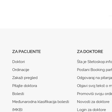
ZA PACIJENTE
ZA DOKTORE
Doktori
Šta je Stetoskop.inf
Ordinacije
Postani Booking par
Zakaži pregled
Odgovaraj na pitanja
Pitajte doktora
Objavi svoj tekst o m
Bolesti
Promoviši svoju ordi
Međunarodna klasifikacija bolesti
Novosti za doktore
(MKB)
Login za doktore