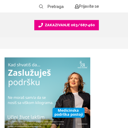
Prijavite se
ZAKAZIVANJE
063/687-460