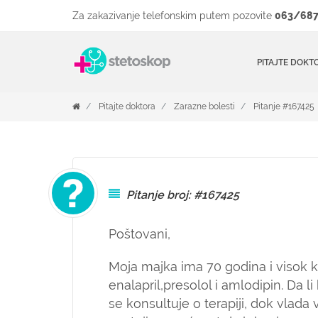
Za zakazivanje telefonskim putem pozovite
063/687
PITAJTE DOKT
Pitajte doktora
Zarazne bolesti
Pitanje #167425
Pitanje broj: #167425
Poštovani,
Moja majka ima 70 godina i visok krv
enalapril,presolol i amlodipin. Da 
se konsultuje o terapiji, dok vlada