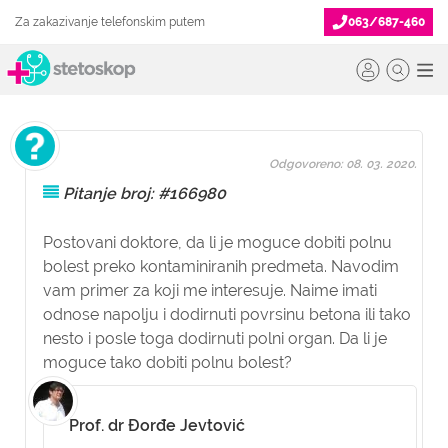
Za zakazivanje telefonskim putem
063/687-460
Odgovoreno: 08. 03. 2020.
Pitanje broj: #166980
Postovani doktore, da li je moguce dobiti polnu
bolest preko kontaminiranih predmeta. Navodim
vam primer za koji me interesuje. Naime imati
odnose napolju i dodirnuti povrsinu betona ili tako
nesto i posle toga dodirnuti polni organ. Da li je
moguce tako dobiti polnu bolest?
Prof. dr Đorđe Jevtović