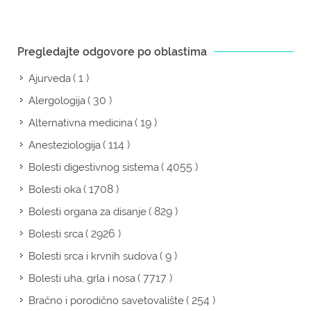
Pregledajte odgovore po oblastima
( 1 )
Ajurveda
( 30 )
Alergologija
( 19 )
Alternativna medicina
( 114 )
Anesteziologija
( 4055 )
Bolesti digestivnog sistema
( 1708 )
Bolesti oka
( 829 )
Bolesti organa za disanje
( 2926 )
Bolesti srca
( 9 )
Bolesti srca i krvnih sudova
( 7717 )
Bolesti uha, grla i nosa
( 254 )
Bračno i porodično savetovalište