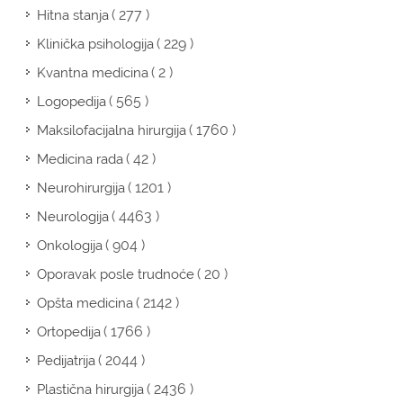
( 277 )
Hitna stanja
( 229 )
Klinička psihologija
( 2 )
Kvantna medicina
( 565 )
Logopedija
( 1760 )
Maksilofacijalna hirurgija
( 42 )
Medicina rada
( 1201 )
Neurohirurgija
( 4463 )
Neurologija
( 904 )
Onkologija
( 20 )
Oporavak posle trudnoće
( 2142 )
Opšta medicina
( 1766 )
Ortopedija
( 2044 )
Pedijatrija
( 2436 )
Plastična hirurgija