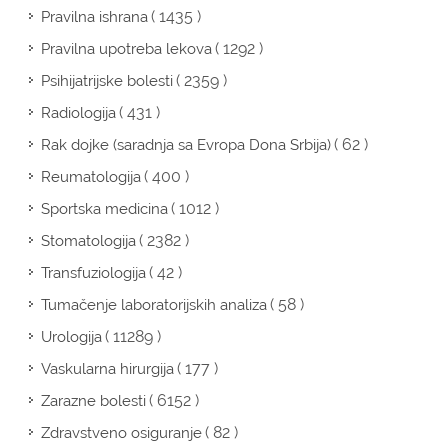
( 1435 )
Pravilna ishrana
( 1292 )
Pravilna upotreba lekova
( 2359 )
Psihijatrijske bolesti
( 431 )
Radiologija
( 62 )
Rak dojke (saradnja sa Evropa Dona Srbija)
( 400 )
Reumatologija
( 1012 )
Sportska medicina
( 2382 )
Stomatologija
( 42 )
Transfuziologija
( 58 )
Tumačenje laboratorijskih analiza
( 11289 )
Urologija
( 177 )
Vaskularna hirurgija
( 6152 )
Zarazne bolesti
( 82 )
Zdravstveno osiguranje