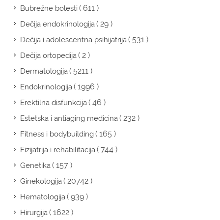
( 611 )
Bubrežne bolesti
( 29 )
Dečija endokrinologija
( 531 )
Dečija i adolescentna psihijatrija
( 2 )
Dečija ortopedija
( 5211 )
Dermatologija
( 1996 )
Endokrinologija
( 46 )
Erektilna disfunkcija
( 232 )
Estetska i antiaging medicina
( 165 )
Fitness i bodybuilding
( 744 )
Fizijatrija i rehabilitacija
( 157 )
Genetika
( 20742 )
Ginekologija
( 939 )
Hematologija
( 1622 )
Hirurgija