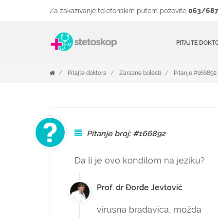
Za zakazivanje telefonskim putem pozovite
063/687
PITAJTE DOKT
Pitajte doktora
Zarazne bolesti
Pitanje #166892
Pitanje broj: #166892
Da li je ovo kondilom na jeziku?
Prof. dr Đorđe Jevtović
virusna bradavica, možda