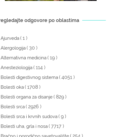
regledajte odgovore po oblastima
( 1 )
Ajurveda
( 30 )
Alergologija
( 19 )
Alternativna medicina
( 114 )
Anesteziologija
( 4051 )
Bolesti digestivnog sistema
( 1708 )
Bolesti oka
( 829 )
Bolesti organa za disanje
( 2926 )
Bolesti srca
( 9 )
Bolesti srca i krvnih sudova
( 7717 )
Bolesti uha, grla i nosa
( 254 )
Bračno i porodično savetovalište