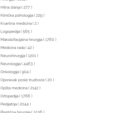
( 277 )
Hitna stanja
( 229 )
Klinička psihologija
( 2 )
Kvantna medicina
( 565 )
Logopedija
( 1760 )
Maksilofacijalna hirurgija
( 42 )
Medicina rada
( 1201 )
Neurohirurgija
( 4463 )
Neurologija
( 904 )
Onkologija
( 20 )
Oporavak posle trudnoće
( 2142 )
Opšta medicina
( 1766 )
Ortopedija
( 2044 )
Pedijatrija
( 2436 )
Plastična hirurgija