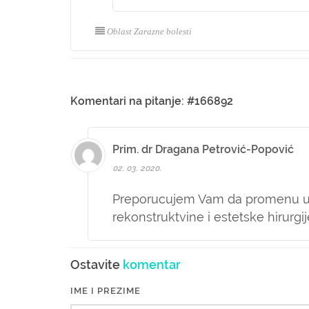
Oblast Zarazne bolesti
Komentari na pitanje: #166892
Prim. dr Dragana Petrović-Popović
02. 03. 2020.
Preporucujem Vam da promenu ukl
rekonstruktvine i estetske hirurgij
Ostavite
komentar
IME I PREZIME