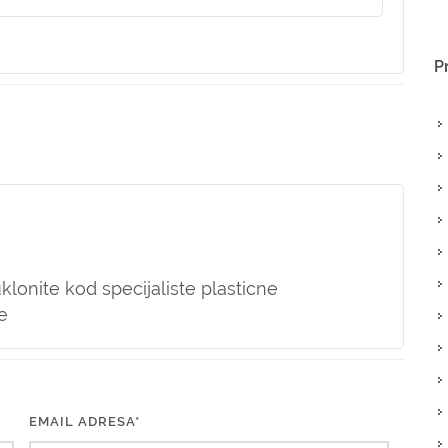
P
onite kod specijaliste plasticne
e
EMAIL ADRESA*