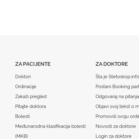
ZA PACIJENTE
ZA DOKTORE
Doktori
Šta je Stetoskop.inf
Ordinacije
Postani Booking par
Zakaži pregled
Odgovaraj na pitanja
Pitajte doktora
Objavi svoj tekst o m
Bolesti
Promoviši svoju ordi
Međunarodna klasifikacija bolesti
Novosti za doktore
(MKB)
Login za doktore