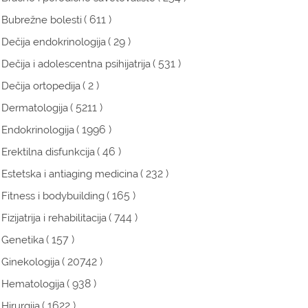
( 611 )
Bubrežne bolesti
( 29 )
Dečija endokrinologija
( 531 )
Dečija i adolescentna psihijatrija
( 2 )
Dečija ortopedija
( 5211 )
Dermatologija
( 1996 )
Endokrinologija
( 46 )
Erektilna disfunkcija
( 232 )
Estetska i antiaging medicina
( 165 )
Fitness i bodybuilding
( 744 )
Fizijatrija i rehabilitacija
( 157 )
Genetika
( 20742 )
Ginekologija
( 938 )
Hematologija
( 1622 )
Hirurgija