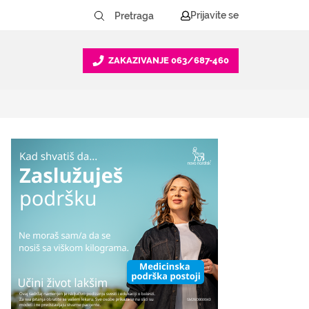
Prijavite se
ZAKAZIVANJE
063/687-460