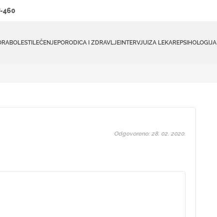
-460
ORA
BOLESTI
LEČENJE
PORODICA I ZDRAVLJE
INTERVJUI
ZA LEKARE
PSIHOLOGIJA
Odgovoreno: 28. 02. 2020.