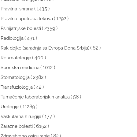
( 1435 )
Pravilna ishrana
( 1292 )
Pravilna upotreba lekova
( 2359 )
Psihijatrijske bolesti
( 431 )
Radiologija
( 62 )
Rak dojke (saradnja sa Evropa Dona Srbija)
( 400 )
Reumatologija
( 1012 )
Sportska medicina
( 2382 )
Stomatologija
( 42 )
Transfuziologija
( 58 )
Tumačenje laboratorijskih analiza
( 11289 )
Urologija
( 177 )
Vaskularna hirurgija
( 6152 )
Zarazne bolesti
( 82 )
Zdravstveno osiguranje