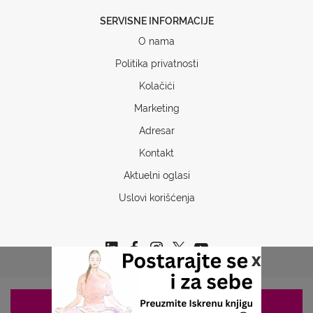
SERVISNE INFORMACIJE
O nama
Politika privatnosti
Kolačići
Marketing
Adresar
Kontakt
Aktuelni oglasi
Uslovi korišćenja
x
ZAKAZIVANJE 063/687-460
Copyrights © 2026 Sva prava www.stetoskop.info