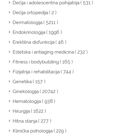
( 531 )
Dečija i adolescentna psihijatrija
( 2 )
Dečija ortopedija
( 5211 )
Dermatologija
( 1996 )
Endokrinologija
( 46 )
Erektilna disfunkcija
( 232 )
Estetska i antiaging medicina
( 165 )
Fitness i bodybuilding
( 744 )
Fizijatrija i rehabilitacija
( 157 )
Genetika
( 20742 )
Ginekologija
( 938 )
Hematologija
( 1622 )
Hirurgija
( 277 )
Hitna stanja
( 229 )
Klinička psihologija