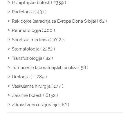
( 2359 )
Psihijatrijske bolesti
( 431 )
Radiologija
( 62 )
Rak dojke (saradnja sa Evropa Dona Srbija)
( 400 )
Reumatologija
( 1012 )
Sportska medicina
( 2382 )
Stomatologija
( 42 )
Transfuziologija
( 58 )
Tumačenje laboratorijskih analiza
( 11289 )
Urologija
( 177 )
Vaskularna hirurgija
( 6152 )
Zarazne bolesti
( 82 )
Zdravstveno osiguranje