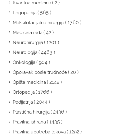
( 2 )
Kvantna medicina
( 565 )
Logopedija
( 1760 )
Maksilofacijalna hirurgija
( 42 )
Medicina rada
( 1201 )
Neurohirurgija
( 4463 )
Neurologija
( 904 )
Onkologija
( 20 )
Oporavak posle trudnoće
( 2142 )
Opšta medicina
( 1766 )
Ortopedija
( 2044 )
Pedijatrija
( 2436 )
Plastična hirurgija
( 1435 )
Pravilna ishrana
( 1292 )
Pravilna upotreba lekova