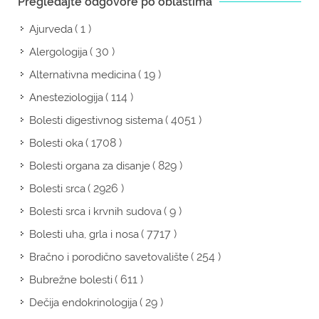
Pregledajte odgovore po oblastima
( 1 )
Ajurveda
( 30 )
Alergologija
( 19 )
Alternativna medicina
( 114 )
Anesteziologija
( 4051 )
Bolesti digestivnog sistema
( 1708 )
Bolesti oka
( 829 )
Bolesti organa za disanje
( 2926 )
Bolesti srca
( 9 )
Bolesti srca i krvnih sudova
( 7717 )
Bolesti uha, grla i nosa
( 254 )
Bračno i porodično savetovalište
( 611 )
Bubrežne bolesti
( 29 )
Dečija endokrinologija