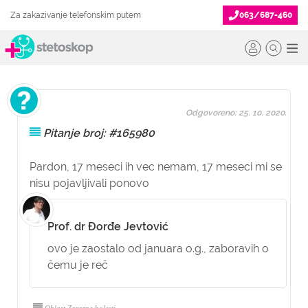
Za zakazivanje telefonskim putem
063/687-460
Odgovoreno: 25. 10. 2020.
Pitanje broj: #165980
Pardon, 17 meseci ih vec nemam, 17 meseci mi se
nisu pojavljivali ponovo
Prof. dr Đorđe Jevtović
ovo je zaostalo od januara o.g., zaboravih o
čemu je reč