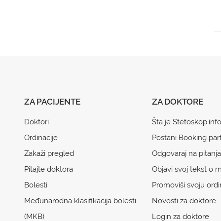
ZA PACIJENTE
ZA DOKTORE
Doktori
Šta je Stetoskop.inf
Ordinacije
Postani Booking par
Zakaži pregled
Odgovaraj na pitanja
Pitajte doktora
Objavi svoj tekst o m
Bolesti
Promoviši svoju ordi
Međunarodna klasifikacija bolesti
Novosti za doktore
(MKB)
Login za doktore