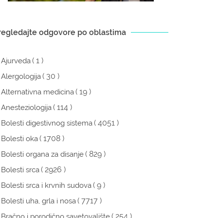
regledajte odgovore po oblastima
( 1 )
Ajurveda
( 30 )
Alergologija
( 19 )
Alternativna medicina
( 114 )
Anesteziologija
( 4051 )
Bolesti digestivnog sistema
( 1708 )
Bolesti oka
( 829 )
Bolesti organa za disanje
( 2926 )
Bolesti srca
( 9 )
Bolesti srca i krvnih sudova
( 7717 )
Bolesti uha, grla i nosa
( 254 )
Bračno i porodično savetovalište