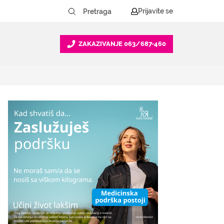
Prijavite se
ZAKAZIVANJE
063/687-460