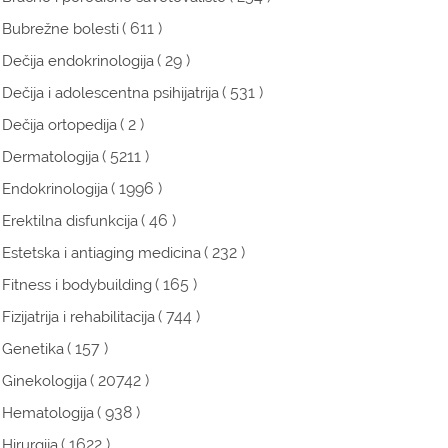
( 611 )
Bubrežne bolesti
( 29 )
Dečija endokrinologija
( 531 )
Dečija i adolescentna psihijatrija
( 2 )
Dečija ortopedija
( 5211 )
Dermatologija
( 1996 )
Endokrinologija
( 46 )
Erektilna disfunkcija
( 232 )
Estetska i antiaging medicina
( 165 )
Fitness i bodybuilding
( 744 )
Fizijatrija i rehabilitacija
( 157 )
Genetika
( 20742 )
Ginekologija
( 938 )
Hematologija
( 1622 )
Hirurgija