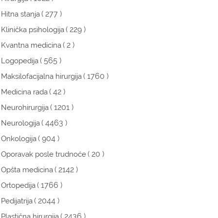
( 277 )
Hitna stanja
( 229 )
Klinička psihologija
( 2 )
Kvantna medicina
( 565 )
Logopedija
( 1760 )
Maksilofacijalna hirurgija
( 42 )
Medicina rada
( 1201 )
Neurohirurgija
( 4463 )
Neurologija
( 904 )
Onkologija
( 20 )
Oporavak posle trudnoće
( 2142 )
Opšta medicina
( 1766 )
Ortopedija
( 2044 )
Pedijatrija
( 2436 )
Plastična hirurgija