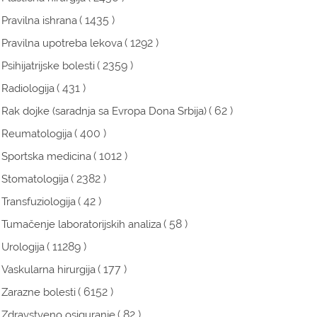
( 1435 )
Pravilna ishrana
( 1292 )
Pravilna upotreba lekova
( 2359 )
Psihijatrijske bolesti
( 431 )
Radiologija
( 62 )
Rak dojke (saradnja sa Evropa Dona Srbija)
( 400 )
Reumatologija
( 1012 )
Sportska medicina
( 2382 )
Stomatologija
( 42 )
Transfuziologija
( 58 )
Tumačenje laboratorijskih analiza
( 11289 )
Urologija
( 177 )
Vaskularna hirurgija
( 6152 )
Zarazne bolesti
( 82 )
Zdravstveno osiguranje