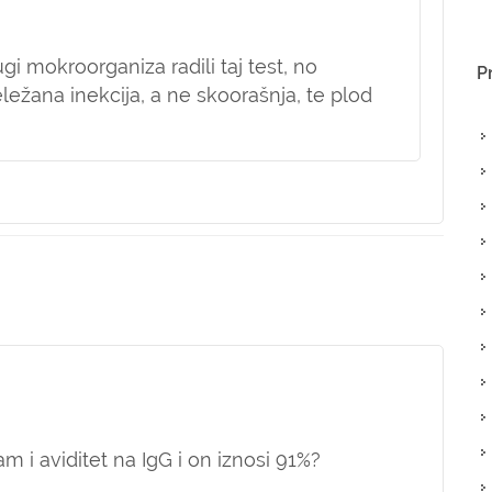
rugi mokroorganiza radili taj test, no
P
eležana inekcija, a ne skoorašnja, te plod
sam i aviditet na IgG i on iznosi 91%?