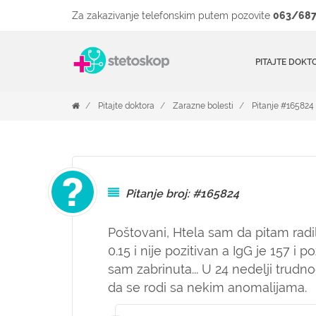
Za zakazivanje telefonskim putem pozovite
063/687
PITAJTE DOKT
Pitajte doktora
Zarazne bolesti
Pitanje #165824
Pitanje broj: #165824
Poštovani, Htela sam da pitam radila
0.15 i nije pozitivan a IgG je 157 i po
sam zabrinuta... U 24 nedelji trud
da se rodi sa nekim anomalijama.