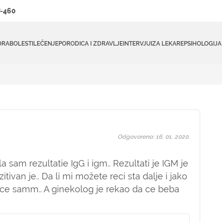
-460
ORA
BOLESTI
LEČENJE
PORODICA I ZDRAVLJE
INTERVJUI
ZA LEKARE
PSIHOLOGIJA
Odgovoreno: 16. 01. 2020.
 sam rezultatie IgG i igm.. Rezultati je IGM je
zitivan je.. Da li mi možete reci sta dalje i jako
noce samm.. A ginekolog je rekao da ce beba