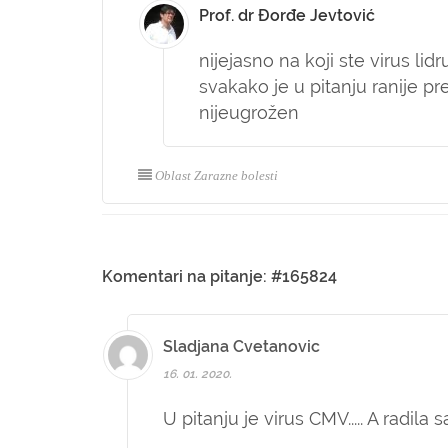
Prof. dr Đorđe Jevtović
nijejasno na koji ste virus lid
svakako je u pitanju ranije pr
nijeugrožen
Oblast Zarazne bolesti
Komentari na pitanje: #165824
Sladjana Cvetanovic
16. 01. 2020.
U pitanju je virus CMV..... A radila 